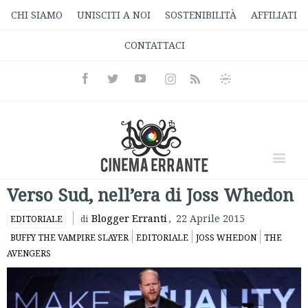
CHI SIAMO
UNISCITI A NOI
SOSTENIBILITÀ
AFFILIATI
CONTATTACI
Facebook
Twitter
Youtube
Instagram
Informativa
Rss
Privacy
Verso Sud, nell’era di Joss Whedon
Blogger Erranti
,
22 Aprile 2015
EDITORIALE
di
BUFFY THE VAMPIRE SLAYER
EDITORIALE
JOSS WHEDON
THE
AVENGERS