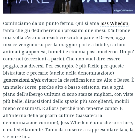
Cominciamo da un punto fermo. Qui si ama
Joss Whedon
,
tanto che gli dedicheremo i prossimi due mesi. D’altronde
una volta c’erano cineasti cresciuti a pane e Dreyer, oggi
invece vengono su per la maggior parte a bibite, cartoni
animati giapponesi, fumetti e cinema post-moderno. Un po’
come noi (eccezioni a parte). Che non vuol dire essere
peggio, ma diversi. Per esempio, è più facile per queste
bistrattate e precarie (anche nella denominazione)
generazioni x/y/z
evitare la classificazione tra Alto e Basso. È
un male? Forse, perché alto e basso esistono, ma a ogni
piano dell’albergo Cultura ci sono stanze migliori, con viste
più belle, disposizioni dello spazio più accoglienti, mobili
meno consumati. E allora perché non tenerne conto? E
all’interno della popcorn culture (passateci la
denominazione comune), Joss Whedon è uno che ci sa fare,
e maledettamente. Tanto da riuscire a rappresentare la x, la
y e pure la z.