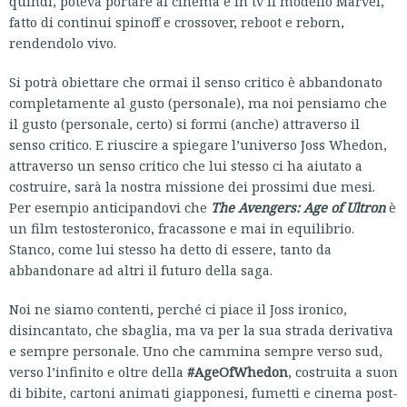
quindi, poteva portare al cinema e in tv il modello Marvel,
fatto di continui spinoff e crossover, reboot e reborn,
rendendolo vivo.
Si potrà obiettare che ormai il senso critico è abbandonato
completamente al gusto (personale), ma noi pensiamo che
il gusto (personale, certo) si formi (anche) attraverso il
senso critico. E riuscire a spiegare l’universo Joss Whedon,
attraverso un senso critico che lui stesso ci ha aiutato a
costruire, sarà la nostra missione dei prossimi due mesi.
Per esempio anticipandovi che
The Avengers: Age of Ultron
è
un film testosteronico, fracassone e mai in equilibrio.
Stanco, come lui stesso ha detto di essere, tanto da
abbandonare ad altri il futuro della saga.
Noi ne siamo contenti, perché ci piace il Joss ironico,
disincantato, che sbaglia, ma va per la sua strada derivativa
e sempre personale. Uno che cammina sempre verso sud,
verso l’infinito e oltre della
#AgeOfWhedon
, costruita a suon
di bibite, cartoni animati giapponesi, fumetti e cinema post-