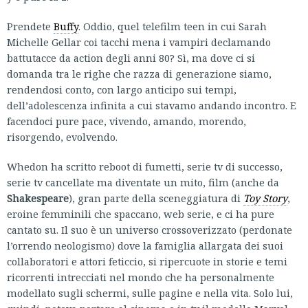
Prendete
Buffy
. Oddio, quel telefilm teen in cui Sarah
Michelle Gellar coi tacchi mena i vampiri declamando
battutacce da action degli anni 80? Sì, ma dove ci si
domanda tra le righe che razza di generazione siamo,
rendendosi conto, con largo anticipo sui tempi,
dell’adolescenza infinita a cui stavamo andando incontro. E
facendoci pure pace, vivendo, amando, morendo,
risorgendo, evolvendo.
Whedon ha scritto reboot di fumetti, serie tv di successo,
serie tv cancellate ma diventate un mito, film (anche da
Shakespeare
), gran parte della sceneggiatura di
Toy Story
,
eroine femminili che spaccano, web serie, e ci ha pure
cantato su. Il suo è un universo crossoverizzato (perdonate
l’orrendo neologismo) dove la famiglia allargata dei suoi
collaboratori e attori feticcio, si ripercuote in storie e temi
ricorrenti intrecciati nel mondo che ha personalmente
modellato sugli schermi, sulle pagine e nella vita. Solo lui,