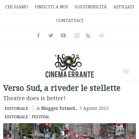
CHI SIAMO
UNISCITI A NOI
SOSTENIBILITÀ
AFFILIATI
CONTATTACI
Facebook
Twitter
Youtube
Instagram
Informativa
Rss
Privacy
Verso Sud, a riveder le stellette
Theatre does is better!
Blogger Erranti
,
7 Agosto 2015
EDITORIALE
di
EDITORIALE
FESTIVAL