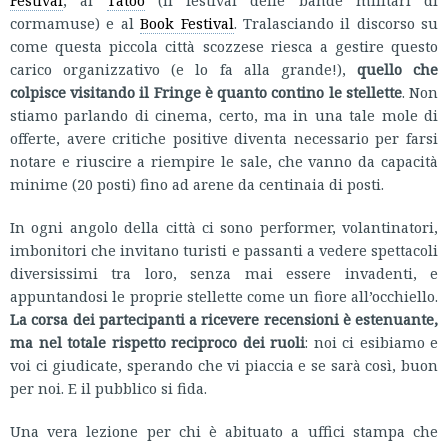
Festival
, al
Tatoo
(il festival delle bande militari di
cormamuse) e al
Book Festival
. Tralasciando il discorso su
come questa piccola città scozzese riesca a gestire questo
carico organizzativo (e lo fa alla grande!),
quello che
colpisce visitando il Fringe è quanto contino le stellette
. Non
stiamo parlando di cinema, certo, ma in una tale mole di
offerte, avere critiche positive diventa necessario per farsi
notare e riuscire a riempire le sale, che vanno da capacità
minime (20 posti) fino ad arene da centinaia di posti.
In ogni angolo della città ci sono performer, volantinatori,
imbonitori che invitano turisti e passanti a vedere spettacoli
diversissimi tra loro, senza mai essere invadenti, e
appuntandosi le proprie stellette come un fiore all’occhiello.
La corsa dei partecipanti a ricevere recensioni è estenuante,
ma nel totale rispetto reciproco dei ruoli
: noi ci esibiamo e
voi ci giudicate, sperando che vi piaccia e se sarà così, buon
per noi. E il pubblico si fida.
Una vera lezione per chi è abituato a uffici stampa che