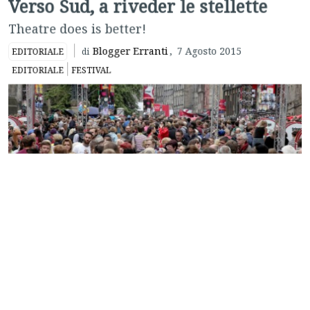
Theatre does is better!
Blogger Erranti
,
7 Agosto 2015
EDITORIALE
di
EDITORIALE
FESTIVAL
Sempre e ancora stellette, gioia e dannazione del critico e
del pubblico.
A cosa serve la critica?
Ce lo siamo chiesto
qui
parecchie volte, se lo chiedono in molti, ed è evidente che il
pubblico si fida sempre meno, considerando che i film a
cinque stellette vengono spesso pre-giudicati dagli
spettatori come dei mappazzoni insopportabili. Ma con
alcune eccezioni. E non parlo solo del successo di
Babadook
in questa estate cinematografica, o delle code per vedere la
retrospettiva di Ozu.
Ci sono isole dove le stellette ancora