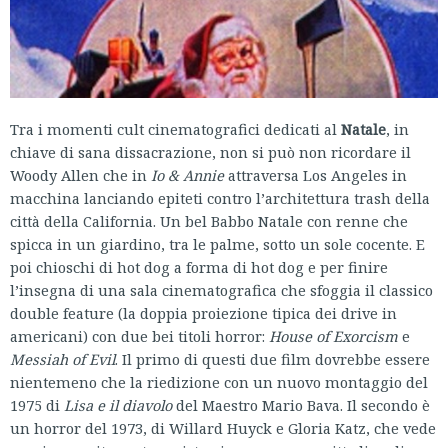
Tra i momenti cult cinematografici dedicati al
Natale
, in
chiave di sana dissacrazione, non si può non ricordare il
Woody Allen che in
Io & Annie
attraversa Los Angeles in
macchina lanciando epiteti contro l’architettura trash della
città della California. Un bel Babbo Natale con renne che
spicca in un giardino, tra le palme, sotto un sole cocente. E
poi chioschi di hot dog a forma di hot dog e per finire
l’insegna di una sala cinematografica che sfoggia il classico
double feature (la doppia proiezione tipica dei drive in
americani) con due bei titoli horror:
House of Exorcism
e
Messiah of Evil
. Il primo di questi due film dovrebbe essere
nientemeno che la riedizione con un nuovo montaggio del
1975 di
Lisa e il diavolo
del Maestro Mario Bava. Il secondo è
un horror del 1973, di Willard Huyck e Gloria Katz, che vede