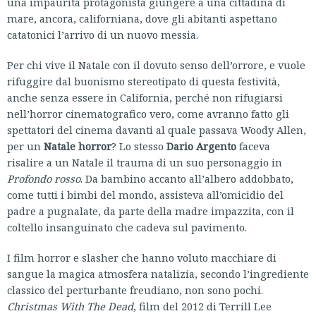
una impaurita protagonista giungere a una cittadina di
mare, ancora, californiana, dove gli abitanti aspettano
catatonici l’arrivo di un nuovo messia.
Per chi vive il Natale con il dovuto senso dell’orrore, e vuole
rifuggire dal buonismo stereotipato di questa festività,
anche senza essere in California, perché non rifugiarsi
nell’horror cinematografico vero, come avranno fatto gli
spettatori del cinema davanti al quale passava Woody Allen,
per un
Natale horror
? Lo stesso
Dario Argento
faceva
risalire a un Natale il trauma di un suo personaggio in
Profondo rosso
. Da bambino accanto all’albero addobbato,
come tutti i bimbi del mondo, assisteva all’omicidio del
padre a pugnalate, da parte della madre impazzita, con il
coltello insanguinato che cadeva sul pavimento.
I film horror e slasher che hanno voluto macchiare di
sangue la magica atmosfera natalizia, secondo l’ingrediente
classico del perturbante freudiano, non sono pochi.
Christmas With The Dead
, film del 2012 di Terrill Lee