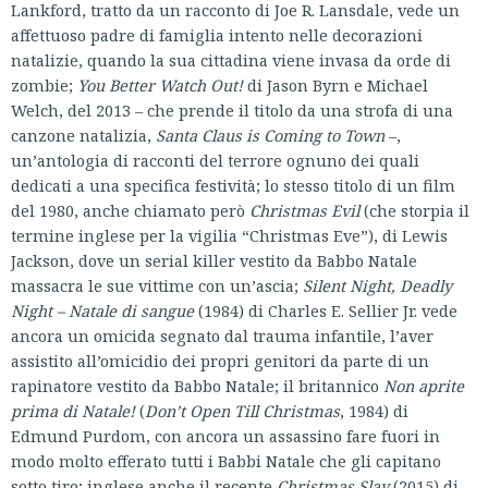
Lankford, tratto da un racconto di Joe R. Lansdale, vede un
affettuoso padre di famiglia intento nelle decorazioni
natalizie, quando la sua cittadina viene invasa da orde di
zombie;
You Better Watch Out!
di Jason Byrn e Michael
Welch, del 2013 – che prende il titolo da una strofa di una
canzone natalizia,
Santa Claus is Coming to Town
–,
un’antologia di racconti del terrore ognuno dei quali
dedicati a una specifica festività; lo stesso titolo di un film
del 1980, anche chiamato però
Christmas Evil
(che storpia il
termine inglese per la vigilia “Christmas Eve”), di Lewis
Jackson, dove un serial killer vestito da Babbo Natale
massacra le sue vittime con un’ascia;
Silent Night, Deadly
Night – Natale di sangue
(1984) di Charles E. Sellier Jr. vede
ancora un omicida segnato dal trauma infantile, l’aver
assistito all’omicidio dei propri genitori da parte di un
rapinatore vestito da Babbo Natale; il britannico
Non aprite
prima di Natale!
(
Don’t Open Till Christmas
, 1984) di
Edmund Purdom, con ancora un assassino fare fuori in
modo molto efferato tutti i Babbi Natale che gli capitano
sotto tiro; inglese anche il recente
Christmas Slay
(2015) di