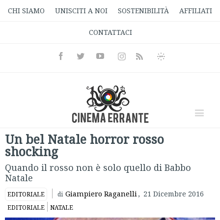
CHI SIAMO
UNISCITI A NOI
SOSTENIBILITÀ
AFFILIATI
CONTATTACI
Facebook
Twitter
Youtube
Instagram
Informativa
Rss
Privacy
Un bel Natale horror rosso
shocking
Quando il rosso non è solo quello di Babbo
Natale
Giampiero Raganelli
,
21 Dicembre 2016
EDITORIALE
di
EDITORIALE
NATALE