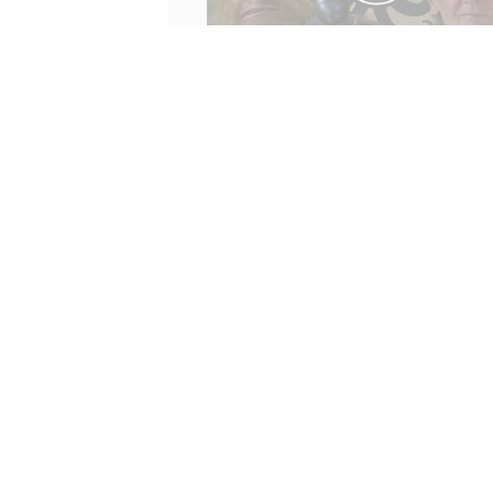
Cinema Errante, siamo a cas
EDITORIALE
Cinema Errante cambia grafica, log
linea editoriale. Parleremo di
animazione, fantasy, horror e
questioni di gender. Benvenuti a cas
Giacomo Br
di