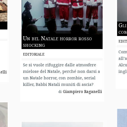
Gli
com
Un bel Natale horror rosso
EDIT
shocking
Com
EDITORIALE
all’
Se si vuole rifuggire dalle atmosfere
Alcu
mielose del Natale, perché non darsi a
ingl
elli
un Natale horror, con zombie, serial
killer, Babbi Natali muniti di ascia?
Giampiero Raganelli
di