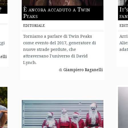
?
È ancora accaduto a Twin
It’
Peaks
fan
EDITORIALE
EDIT
Torniamo a parlare di Twin Peaks
Arri
ggi
come evento del 2017, generatore di
Alie
nuove strade perdute, che
adat
attraversano l'universo di David
elli
Lynch.
Giampiero Raganelli
di