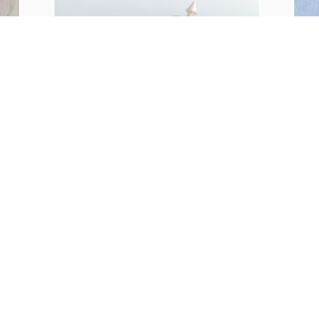
a
Ver
EDIT
Verso Sud, da Torino a oltre
o e
l’infinito
La p
seco
EDITORIALE
capi
a!
Tra i dolorosi lutti recenti del mondo
Vene
otto
del cinema, ricordiamo Corrado
Farina, regista dalla grande passione,
che avrebbe meritato molto di più.
Giampiero Raganelli
di