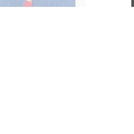
so Sud, a Venezia 73
ORIALE
iù bella Mostra del Cinema della
nda era Barbera. Vediamo di
re quali siano le luci e le ombre di
zia 73.
Giampiero Raganelli
di