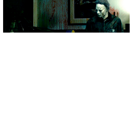
Dedicata a chi segue orari regolari, non soffre di insonnia e
la mattina punta la sveglia, ecco IN ORARIO, la guida ai film
da non perdere in onda sulle reti free in prima serata o, in
casi estremi, in seconda.
Because the night belongs to…
sleepers!