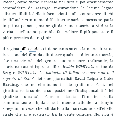
Poiché, come viene ricordato nel film e poi drasticamente
contraddetto da Assange, mostrandone le lacune legate
all’attendibilità delle informazioni e alle conoscenze di chi
le diffonde: “Un uomo difficilmente sarà se stesso se parla
in prima persona, ma se gli date una maschera vi dirà la
verità. Quell’uomo potrebbe far crollare il più potente e il
più repressivo dei regimi”.
Il regista
Bill Condon
ci tiene tanto stretta la mano durante
la visione del film da eliminare qualsiasi dilemma morale,
che una vicenda del genere può suscitare. D’altronde, la
storia narrata si ispira ai libri
Inside WikiLeaks
scritto da
Berg e
WikiLeaks: La battaglia di Julian Assange contro il
segreto di Stato
” dei due giornalisti
David Leigh
e
Luke
Harding
, che ne eliminano il lato graffiante. Così, nel
giustificare da subito la sua posizione (l’indispensabilità del
giudizio umano), Condon lascia l’impatto della
comunicazione digitale sul mondo attuale a lunghi
spiegoni, invece che affidarlo alla narrazione dell’effetto
virale che si è scatenato tra la gente comune. No, non è