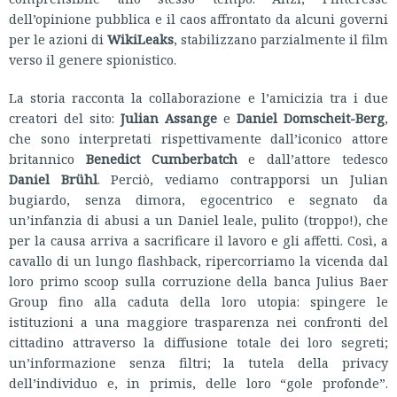
dell’opinione pubblica e il caos affrontato da alcuni governi
per le azioni di
WikiLeaks
, stabilizzano parzialmente il film
verso il genere spionistico.
La storia racconta la collaborazione e l’amicizia tra i due
creatori del sito:
Julian Assange
e
Daniel Domscheit-Berg
,
che sono interpretati rispettivamente dall’iconico attore
britannico
Benedict Cumberbatch
e dall’attore tedesco
Daniel Brühl
. Perciò, vediamo contrapporsi un Julian
bugiardo, senza dimora, egocentrico e segnato da
un’infanzia di abusi a un Daniel leale, pulito (troppo!), che
per la causa arriva a sacrificare il lavoro e gli affetti. Così, a
cavallo di un lungo flashback, ripercorriamo la vicenda dal
loro primo scoop sulla corruzione della banca Julius Baer
Group fino alla caduta della loro utopia: spingere le
istituzioni a una maggiore trasparenza nei confronti del
cittadino attraverso la diffusione totale dei loro segreti;
un’informazione senza filtri; la tutela della privacy
dell’individuo e, in primis, delle loro “gole profonde”.