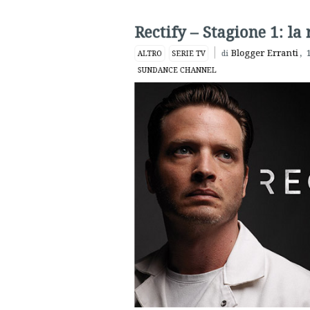
Daniel Holden
è stato incarcerato appe
l’
omicidio
dell’allora fidanzatina quindi
discussione di alcune prove che insinuano 
però, il mondo è cambiato, così come la
fittizia Paulie, Georgia, è pronto a b