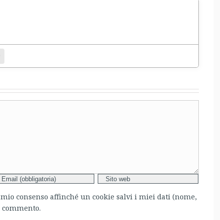
entamento.
bsite
l mio consenso affinché un cookie salvi i miei dati (nome,
mo commento.