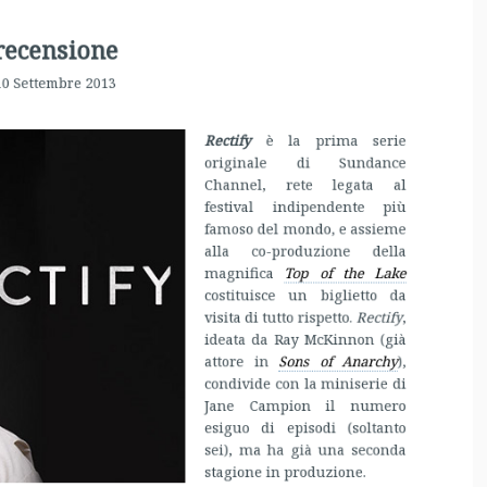
Channel, rete legata al
festival indipendente più
famoso del mondo, e assieme
alla co-produzione della
magnifica
Top of the Lake
costituisce un biglietto da
visita di tutto rispetto.
Rectify
,
ideata da Ray McKinnon (già
attore in
Sons of Anarchy
),
condivide con la miniserie di
Jane Campion il numero
esiguo di episodi (soltanto
sei), ma ha già una seconda
stagione in produzione.
na diciottenne e poi condannato a morte per lo stupro e
cenne: dopo 19 anni viene scarcerato, grazie alla messa in
ora il ragionevole dubbio su cui ricostruire il caso. Fuori,
 famiglia di Daniel, mentre il resto della comunità della
randire i forconi contro quello che inevitabilmente, e