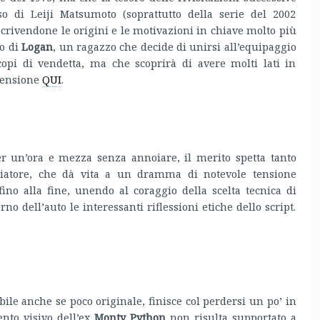
so di Leiji Matsumoto (soprattutto della serie del 2002
iscrivendone le origini e le motivazioni in chiave molto più
lo di
Logan
, un ragazzo che decide di unirsi all’equipaggio
opi di vendetta, ma che scoprirà di avere molti lati in
ecensione
QUI
.
r un’ora e mezza senza annoiare, il merito spetta tanto
ggiatore, che dà vita a un dramma di notevole tensione
fino alla fine, unendo al coraggio della scelta tecnica di
no dell’auto le interessanti riflessioni etiche dello script.
abile anche se poco originale, finisce col perdersi un po’ in
ento visivo dell’ex
Monty Python
non risulta supportato a