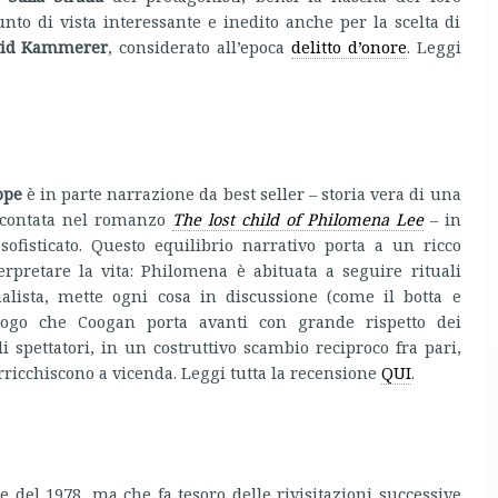
nto di vista interessante e inedito anche per la scelta di
vid Kammerer
, considerato all’epoca
delitto d’onore
. Leggi
ope
è in parte narrazione da best seller – storia vera di una
accontata nel romanzo
The lost child of Philomena Lee
– in
 sofisticato. Questo equilibrio narrativo porta a un ricco
erpretare la vita: Philomena è abituata a seguire rituali
lista, mette ogni cosa in discussione (come il botta e
ialogo che Coogan porta avanti con grande rispetto dei
 spettatori, in un costruttivo scambio reciproco fra pari,
arricchiscono a vicenda. Leggi tutta la recensione
QUI
.
le del 1978, ma che fa tesoro delle rivisitazioni successive