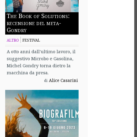
The Book of Solutions:
recensione del meta-
Gondry
ALTRO
FESTIVAL
A otto anni dall'ultimo lavoro, il
suggestivo Microbo e Gasolina,
Michel Gondry torna dietro la
macchina da presa.
Alice Casarini
di