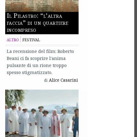
Il Pilastro: “l’altra
faccia” di un quartiere
incompreso
ALTRO
FESTIVAL
La recensione del film: Roberto
Beani ci fa scoprire l'anima
pulsante di un rione troppo
spesso stigmatizzato.
Alice Casarini
di