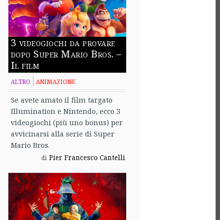
3 videogiochi da provare
dopo Super Mario Bros. –
Il film
ALTRO
ANIMAZIONE
Se avete amato il film targato
Illumination e Nintendo, ecco 3
videogiochi (più uno bonus) per
avvicinarsi alla serie di Super
Mario Bros.
Pier Francesco Cantelli
di