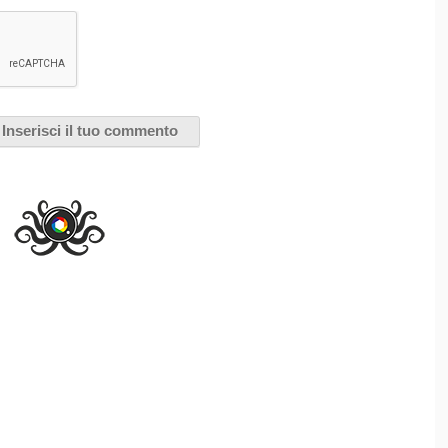
recensione
0 Settembre 2013
Rectify
è la prima serie
originale di Sundance