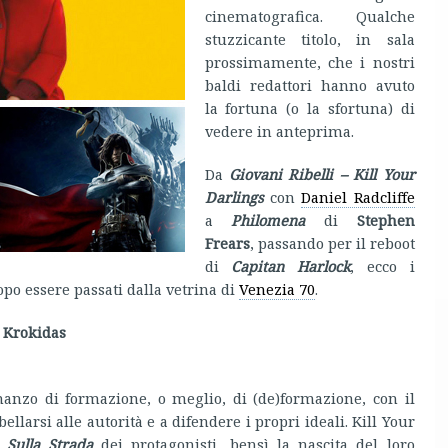
cinematografica. Qualche
stuzzicante titolo, in sala
prossimamente, che i nostri
baldi redattori hanno avuto
la fortuna (o la sfortuna) di
vedere in anteprima.
Da
Giovani Ribelli – Kill Your
Darlings
con
Daniel Radcliffe
a
Philomena
di
Stephen
Frears
, passando per il reboot
di
Capitan Harlock
, ecco i
po essere passati dalla vetrina di
Venezia 70
.
 Krokidas
nzo di formazione, o meglio, di (de)formazione, con il
llarsi alle autorità e a difendere i propri ideali. Kill Your
a
Sulla Strada
dei protagonisti, bensì la nascita del loro