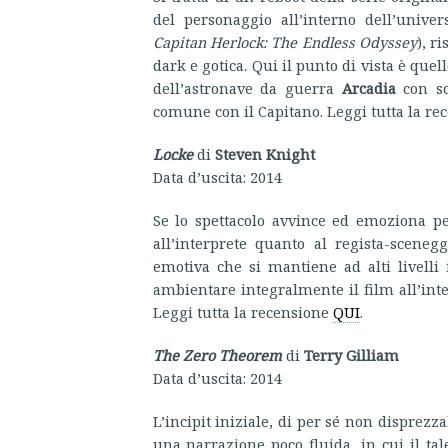
del personaggio all’interno dell’univer
Capitan Herlock: The Endless Odyssey
), r
dark e gotica. Qui il punto di vista è quel
dell’astronave da guerra
Arcadia
con sc
comune con il Capitano. Leggi tutta la r
Locke
di
Steven Knight
Data d’uscita: 2014
Se lo spettacolo avvince ed emoziona pe
all’interprete quanto al regista-scene
emotiva che si mantiene ad alti livelli 
ambientare integralmente il film all’inter
Leggi tutta la recensione
QUI
.
The Zero Theorem
di
Terry Gilliam
Data d’uscita: 2014
L’incipit iniziale, di per sé non disprezz
una narrazione poco fluida, in cui il tal