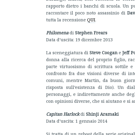
rapporto dietro i banchi di scuola. Un pu
raccontare il poco noto assassinio di
Da
tutta la recensione
QUI
.
Philomena
di
Stephen Frears
Data d’uscita: 19 dicembre 2013
La sceneggiatura di
Steve Coogan
e
Jeff P
donna alla ricerca del proprio figlio, r
parte virtuosismo di scrittura sottile e
confronto fra due visioni diverse di int
comuni, mentre Martin, da buon giorna
risposta sull’esistenza di Dio). Un d
personaggi, e indirettamente anche degli
con opinioni diverse, che si aiutano e si 
Capitan Harlock
di
Shinji Aramaki
Data d’uscita: 1 gennaio 2014
Si tratta di un reboot della serie origina