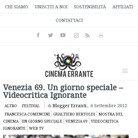
CHI SIAMO
UNISCITI A NOI
SOSTENIBILITÀ
AFFILIATI
CONTATTACI
Facebook
Twitter
Youtube
Instagram
Informativa
Rss
Privacy
Venezia 69. Un giorno speciale –
Videocritica Ignorante
Blogger Erranti
,
6 Settembre 2012
ALTRO
FESTIVAL
di
FRANCESCA COMENCINI
GUALTIERO BERTOLDI
MOSTRA DEL
CINEMA
UN GIORNO SPECIALE
VENEZIA 69
VIDEOCRITICA
IGNORANTE
WEB TV