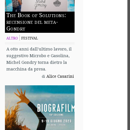
The Book of Solutions:
recensione del meta-
Gondry
ALTRO
FESTIVAL
A otto anni dall'ultimo lavoro, il
suggestivo Microbo e Gasolina,
Michel Gondry torna dietro la
macchina da presa.
Alice Casarini
di