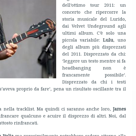
dell’ottimo tour 2011: un
concerto che ripercorre la
storia musicale del Lurido,
dai Velvet Undeground agli
ultimi album. C’è solo una
piccola variabile:
Lulu
, uno
degli album più disprezzati
del 2011. Disprezzato da chi:
‘leggere un testo mentre si fa
headbanging non è
francamente possibile’.
Disprezzato da chi i testi
aveva proprio da fare’, pena un risultato oscillante tra il
a nella tracklist. Ma quindi ci saranno anche loro,
James
francare qualcuno e acuire il disprezzo di altri. Noi, dal
ttosto rinfrancati.
n Italia
ma verosimilmente potrebbero cadere attorno alla