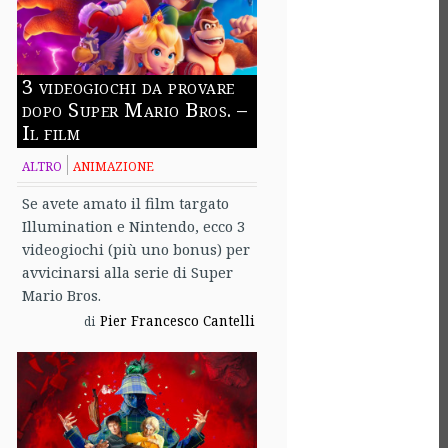
3 videogiochi da provare
dopo Super Mario Bros. –
Il film
ALTRO
ANIMAZIONE
Se avete amato il film targato
Illumination e Nintendo, ecco 3
videogiochi (più uno bonus) per
avvicinarsi alla serie di Super
Mario Bros.
Pier Francesco Cantelli
di