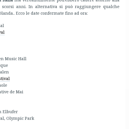
 scorsi anni. In alternativa si può raggiungere qualche
Olanda.. Ecco le date confermate fino ad ora:
al
val
n Music Hall
ique
alen
tival
mole
tive de Mai
 Elbufer
al, Olympic Park