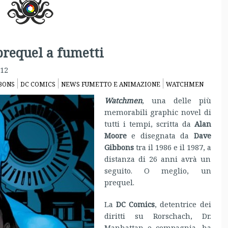
prequel a fumetti
012
BONS
DC COMICS
NEWS FUMETTO E ANIMAZIONE
WATCHMEN
Watchmen
, una delle più
memorabili graphic novel di
tutti i tempi, scritta da
Alan
Moore
e disegnata da
Dave
Gibbons
tra il 1986 e il 1987, a
distanza di 26 anni avrà un
seguito. O meglio, un
prequel.
La
DC Comics
, detentrice dei
diritti su Rorschach, Dr.
Manhattan e compagnia, ha