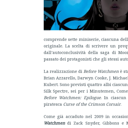
comprende sette miniserie, ciascuna dell
originale. La scelta di scrivere un preq
dall’autoconclusività della saga di Mo
passato dei protagonisti che gli stessi aut
La realizzazione di
Before Watchmen
è st
Brian Azzarello, Darwyn Cooke, J. Michael
Kubert. Sono previsti quattro albi ciascu
Silk Spectre, sei per i Minutemen, Com
Before Watchmen: Epilogue
. In ciascun
piratesca
Curse of the Crimson Corsair
.
Come già accaduto nel 2009 in occasion
Watchmen
di Zack Snyder, Gibbons e M