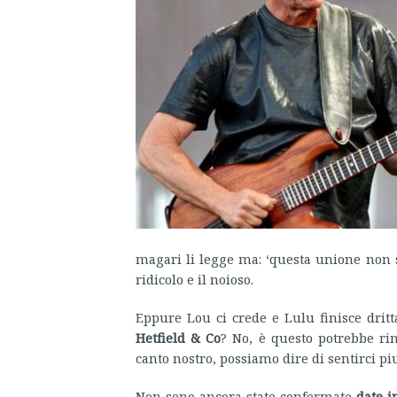
magari li legge ma: ‘questa unione non s’
ridicolo e il noioso.
Eppure Lou ci crede e Lulu finisce dritt
Hetfield & Co
? No, è questo potrebbe rin
canto nostro, possiamo dire di sentirci piu
Non sono ancora state confermate
date i