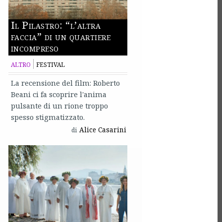
Il Pilastro: “l’altra
faccia” di un quartiere
incompreso
ALTRO
FESTIVAL
La recensione del film: Roberto
Beani ci fa scoprire l'anima
pulsante di un rione troppo
spesso stigmatizzato.
Alice Casarini
di