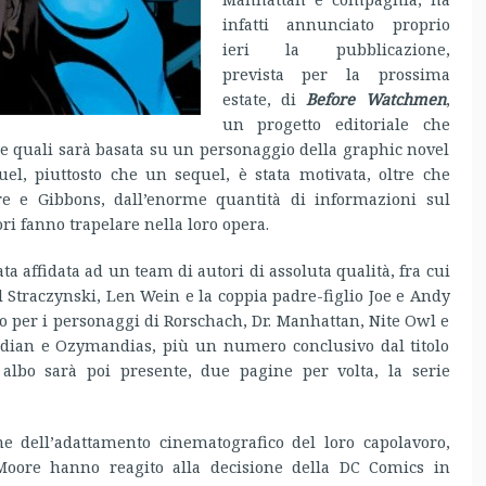
infatti annunciato proprio
ieri la pubblicazione,
prevista per la prossima
estate, di
Before Watchmen
,
un progetto editoriale che
e quali sarà basata su un personaggio della graphic novel
uel, piuttosto che un sequel, è stata motivata, oltre che
ore e Gibbons, dall’enorme quantità di informazioni sul
ori fanno trapelare nella loro opera.
ata affidata ad un team di autori di assoluta qualità, fra cui
 Straczynski, Len Wein e la coppia padre-figlio Joe e Andy
no per i personaggi di Rorschach, Dr. Manhattan, Nite Owl e
edian e Ozymandias, più un numero conclusivo dal titolo
 albo sarà poi presente, due pagine per volta, la serie
e dell’adattamento cinematografico del loro capolavoro,
oore hanno reagito alla decisione della DC Comics in