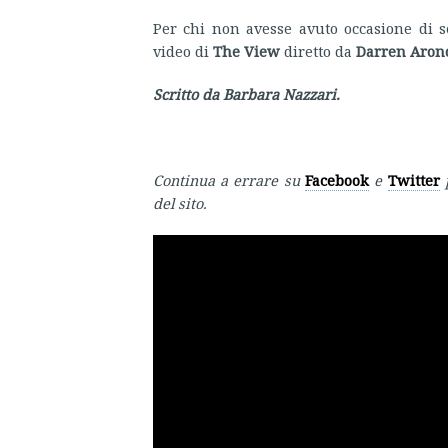
Per chi non avesse avuto occasione di se
video di
The View
diretto da
Darren Aron
Scritto da Barbara Nazzari.
Continua a errare su
Facebook
e
Twitter
del sito.