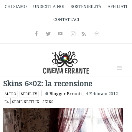
CHI SIAMO
UNISCITI A NOI
SOSTENIBILITÀ
AFFILIATI
CONTATTACI
Facebook
Twitter
Youtube
Instagram
Informativa
Rss
Privacy
Skins 6×02: la recensione
Blogger Erranti
,
4 Febbraio 2012
ALTRO
SERIE TV
di
E4
SERIE NETFLIX
SKINS