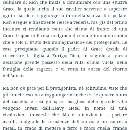
cellulare di Rich che inizia a comunicare con una elusiva
Grace, la quale incita il suo cavalier servente a superare
ogni ostacolo e raggiungerla in quella stanza di ospedale.
Rich esegue e finalmente riesce a vederla, ma già dal primo
incontro ci rendiamo conto che siamo di fronte ad una
Grace troppo in forma malgrado il coma e intuiamo subito
che è solo il frutto dell’immaginazione del protagonista. Le
cose precipitano quando il padre di Grace decide di
ricoverare la figlia a Zurigo; Rich, in seguito a questa
decisione prende possesso della villa, ormai vuota, della
famiglia della ragazza e vi resta in attesa del ritorno
dell’amata.
Ma non c’è pace per il protagonista, nè solitudine, visto che
gli amici riescono a raggiungerlo anche tra le quattro mura
del castello: e così gli spazi borghesi della grande villa
vengono invasi dall’Heavy Metal in nome di una
rivoluzione musicale che
Alo
è intenzionato a portare
avanti, malgrado le resistenze dell’amico: e un concerto
metal, in grado di mettere a ferro e fuoco quella grande