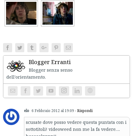
Facebook
Twitter
Tumblr
Google+
Pinterest
Email
Blogger Erranti
Blogger senza senso
dell'orientament
Instagram
Website
elo
6 Febbraio 2012 al 19:09
- Rispondi
scusate dove posso vedere questa puntata con i
sottotitoli! videoweed non me la fa vedere….