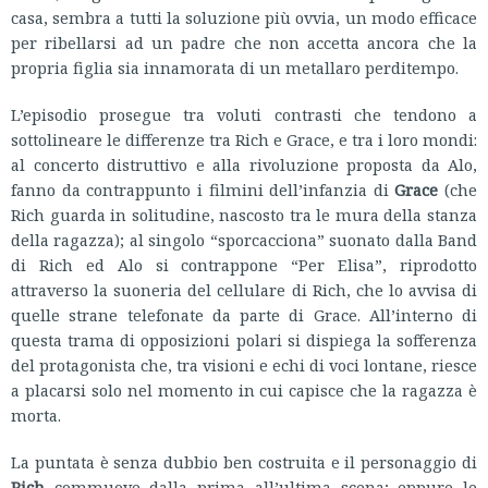
casa, sembra a tutti la soluzione più ovvia, un modo efficace
per ribellarsi ad un padre che non accetta ancora che la
propria figlia sia innamorata di un metallaro perditempo.
L’episodio prosegue tra voluti contrasti che tendono a
sottolineare le differenze tra Rich e Grace, e tra i loro mondi:
al concerto distruttivo e alla rivoluzione proposta da Alo,
fanno da contrappunto i filmini dell’infanzia di
Grace
(che
Rich guarda in solitudine, nascosto tra le mura della stanza
della ragazza); al singolo “sporcacciona” suonato dalla Band
di Rich ed Alo si contrappone “Per Elisa”, riprodotto
attraverso la suoneria del cellulare di Rich, che lo avvisa di
quelle strane telefonate da parte di Grace. All’interno di
questa trama di opposizioni polari si dispiega la sofferenza
del protagonista che, tra visioni e echi di voci lontane, riesce
a placarsi solo nel momento in cui capisce che la ragazza è
morta.
La puntata è senza dubbio ben costruita e il personaggio di
Rich
commuove dalla prima all’ultima scena; eppure le