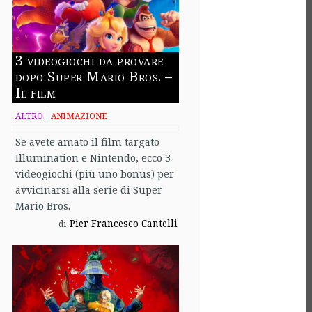
3 videogiochi da provare
dopo Super Mario Bros. –
Il film
ALTRO
ANIMAZIONE
Se avete amato il film targato
Illumination e Nintendo, ecco 3
videogiochi (più uno bonus) per
avvicinarsi alla serie di Super
Mario Bros.
Pier Francesco Cantelli
di