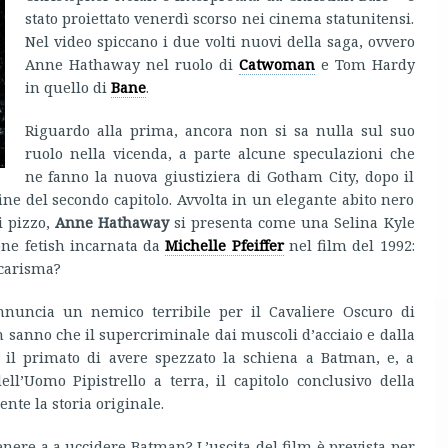
stato proiettato venerdì scorso nei cinema statunitensi.
Nel video spiccano i due volti nuovi della saga, ovvero
Anne Hathaway nel ruolo di
Catwoman
e Tom Hardy
in quello di
Bane
.
Riguardo alla prima, ancora non si sa nulla sul suo
ruolo nella vicenda, a parte alcune speculazioni che
ne fanno la nuova giustiziera di Gotham City, dopo il
 fine del secondo capitolo. Avvolta in un elegante abito nero
i pizzo,
Anne Hathaway
si presenta come una Selina Kyle
one fetish incarnata da
Michelle Pfeiffer
nel film del 1992:
 carisma?
annuncia un nemico terribile per il Cavaliere Oscuro di
en sanno che il supercriminale dai muscoli d’acciaio e dalla
 il primato di avere spezzato la schiena a Batman, e, a
ll’Uomo Pipistrello a terra, il capitolo conclusivo della
nte la storia originale.
nere a a uccidere Batman? L’uscita del film è prevista per