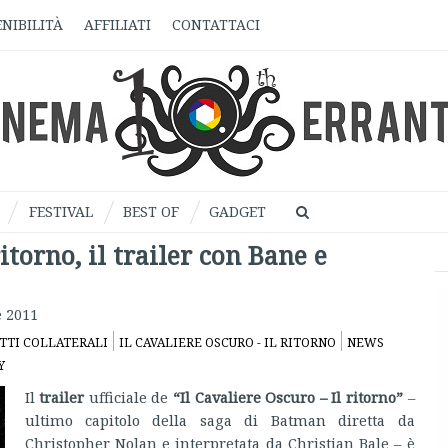
NIBILITÀ
AFFILIATI
CONTATTACI
FESTIVAL
BEST OF
GADGET
itorno, il trailer con Bane e
 2011
TTI COLLATERALI
IL CAVALIERE OSCURO - IL RITORNO
NEWS
Y
Il
trailer
ufficiale de
“Il Cavaliere Oscuro – Il ritorno”
–
ultimo capitolo della saga di Batman diretta da
Christopher Nolan e interpretata da Christian Bale – è