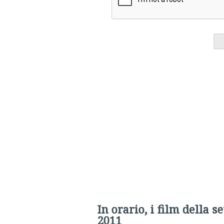
In orario, i film della s
2011
Blogger Erranti
,
19 Dicem
GUIDA TV
di
ALIEN
DAVID LYNCH
FILM IN TV