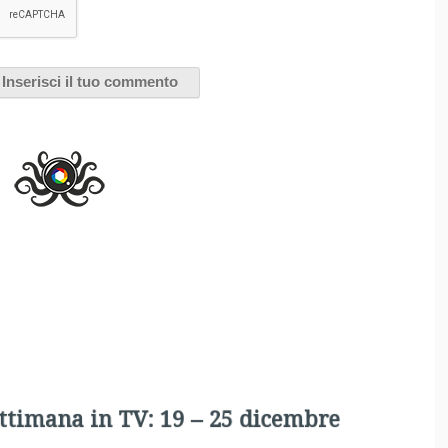
ettimana in TV: 19 – 25 dicembre
bre 2011
Dedicata a chi segue orari regolari, non soffre di
insonnia e la mattina punta la sveglia, ecco
IN ORARIO
,
la guida ai film da non perdere in onda sulle reti free