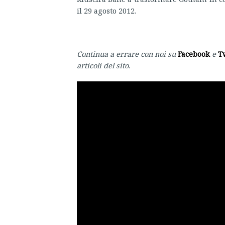
il 29 agosto 2012.
Continua a errare con noi su
Facebook
e
T
articoli del sito.