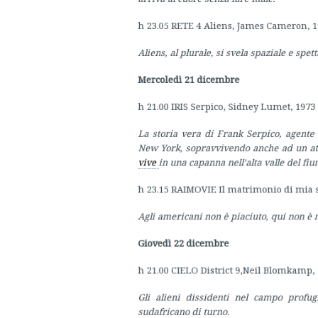
Mercoledì 21 dicembre
h 21.00 IRIS Serpico, Sidney Lumet, 1973
La storia vera di Frank Serpico, agente d
New York, sopravvivendo anche ad un atten
vive
in una capanna nell’alta valle del fiu
h 23.15 RAIMOVIE Il matrimonio di mia s
Agli americani non è piaciuto, qui non è ma
Giovedì 22 dicembre
h 21.00 CIELO District 9,Neil Blomkamp, 
Gli alieni dissidenti nel campo profugh
sudafricano di turno.
h 23.00 IRIS The elephant man, David Lyn