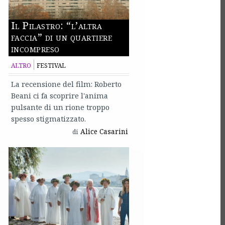
Il Pilastro: “l’altra
faccia” di un quartiere
incompreso
ALTRO
FESTIVAL
La recensione del film: Roberto
Beani ci fa scoprire l'anima
pulsante di un rione troppo
spesso stigmatizzato.
Alice Casarini
di