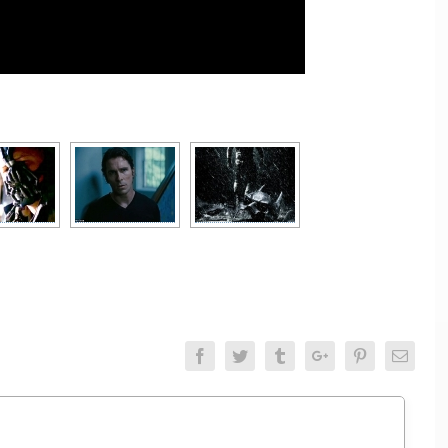
Facebook
Twitter
Tumblr
Google+
Pinterest
Email