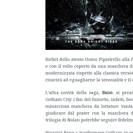
forfait dello stesso Uomo Pipistrello alla
e con il volto coperto da una maschera d
modernizzata rispetto alla classica versi
riuscirà ad eguagliarne la sensualità e il
L’altra novità della saga,
Bane
, si pre
Gotham City: i fan del fumetto, infatti, b
minacciosa maschera da lottatore vanta
giudicare dal poster con la maschera de
trilogia di Nolan potrebbe seguire fedelme
Riuscirà Bane a trasformare Gotham in ce