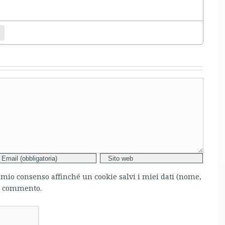
entamento.
bsite
l mio consenso affinché un cookie salvi i miei dati (nome,
mo commento.