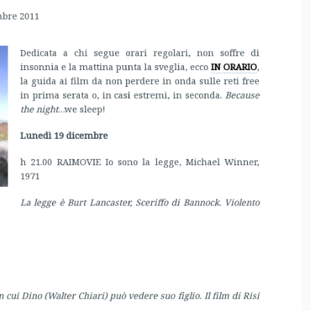
in prima serata o, in casi estremi, in seconda.
Because
the night
…we sleep!
Lunedì 19 dicembre
h 21.00 RAIMOVIE Io sono la legge, Michael Winner,
1971
La legge è Burt Lancaster, Sceriffo di Bannock. Violento
cui Dino (Walter Chiari) può vedere suo figlio. Il film di Risi
86
tacolare. Sigourney Weaver è l’unica Ripley possibile.