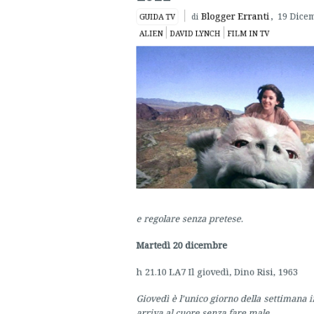
e regolare senza pretese.
Martedì 20 dicembre
h 21.10 LA7 Il giovedì, Dino Risi, 1963
Giovedì è l’unico giorno della settimana in 
arriva al cuore senza fare male.
h 23.05 RETE 4 Aliens, James Cameron, 19
Aliens, al plurale, si svela spaziale e spet