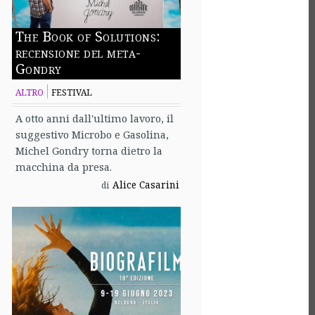
The Book of Solutions:
recensione del meta-
Gondry
ALTRO
FESTIVAL
A otto anni dall'ultimo lavoro, il
suggestivo Microbo e Gasolina,
Michel Gondry torna dietro la
macchina da presa.
Alice Casarini
di