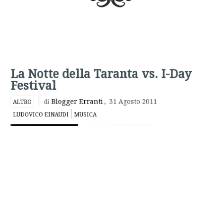
La Notte della Taranta vs. I-Day
Festival
Blogger Erranti
,
31 Agosto 2011
ALTRO
di
LUDOVICO EINAUDI
MUSICA
Anche
quest’estate
non ci siamo
fatti mancare
quel pulviscolo
di eventi dal
discreto allo
scarsissimo,
musicali e
non, che
caratterizzano
la routine vacanziera e quasi li abbiamo graditi: è facile