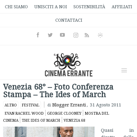
CHI SIAMO
UNISCITI A NOI
SOSTENIBILITÀ
AFFILIATI
CONTATTACI
Facebook
Twitter
Youtube
Instagram
Informativa
Rss
Privacy
Venezia 68° – Foto Conferenza
Stampa – The Ides of March
Blogger Erranti
,
31 Agosto 2011
ALTRO
FESTIVAL
di
EVAN RACHEL WOOD
GEORGE CLOONEY
MOSTRA DEL
CINEMA
THE IDES OF MARCH
VENEZIA 68
Quasi in