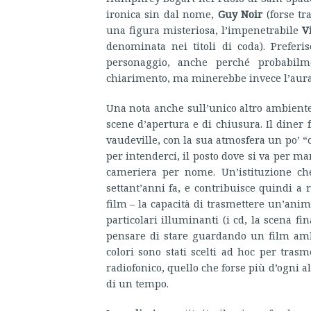
ironica sin dal nome,
Guy Noir
(forse tr
una figura misteriosa, l’impenetrabile
V
denominata nei titoli di coda). Preferi
personaggio, anche perché probabil
chiarimento, ma minerebbe invece l’aura 
Una nota anche sull’unico altro ambiente 
scene d’apertura e di chiusura. Il diner 
vaudeville, con la sua atmosfera un po’ 
per intenderci, il posto dove si va per m
cameriera per nome. Un’istituzione ch
settant’anni fa, e contribuisce quindi a 
film – la capacità di trasmettere un’ani
particolari illuminanti (i cd, la scena fi
pensare di stare guardando un film ambi
colori sono stati scelti ad hoc per tr
radiofonico, quello che forse più d’ogni
di un tempo.