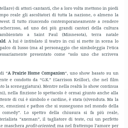
ellare) di attori-cantanti, che a loro volta mettono in piedi
po reale gli ascoltatori di tutta la nazione, o almeno la
dwest. Il tutto riuscendo contemporaneamente a rendere
scherzoso, ad uno dei più grandi cantori della cultura
mbientato a Saint Paul (Minnesota), terra natale
ald
. A lui è intitolato il teatro in cui si mette in scena lo
 palco di lusso (ma al personaggio che simboleggia l’etica
cessariamente presentato come “solo uno che scriveva
di “
A Prairie Home Companion
“, uno show basato su un
te e condotto da “G.K.” (Garrison Keillor), che nel film
zato la sceneggiatura). Mentre nella realtà lo show continua
i), nella finzione lo spettacolo è ormai giunto anche alla
tente di cui è simbolo e cardine, è stata (s)venduta. Ma la
ze, emozioni e pathos che si susseguono nel mondo della
 comedy”. Lo spettro della chiusura si fa più reale,
erialista “axeman”, il tagliatore di teste, cui un perfetto
le maschera
profit-oriented
; ma nel frattempo l’amore per