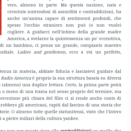
vero, almeno in parte. Ma questa nazione, nata e
cresciuta nutrendosi di assurdità e contraddizioni, ha
anche un’anima capace di sentimenti profondi, che
spesso l’occhio straniero non può (o non vuole)
cogliere. A guidarci nell’intimo della grande madre
America, a svelarne la quintessenza un po’ eccentrica,
a di un bambino, ci pensa un grande, compianto maestro
ondiale.
Ladies and gentlemen
, ecco a voi un perfetto,
tenza in materia, abbiate fiducia e lasciatevi guidare dal
i
Radio America
è proprio la sua struttura basata su diversi
o (almeno) una duplice lettura. Certo, la prima parte potrà
nza o meno di una trama nel senso proprio del termine, ma
rcezione più chiara del film ci si rende anche conto di
bbero gli americani, rapiti dal fascino di una storia che
torie. O almeno tutte quelle statunitensi, visto che l’intero
 a pietre miliari della cultura yankee.
(ma non per questo cieco alle
contraddizioni
) su quello che