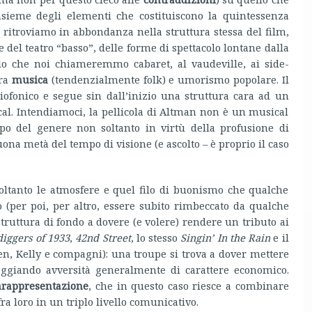
nsieme degli elementi che costituiscono la quintessenza
 ritroviamo in abbondanza nella struttura stessa del film,
del teatro “basso”, delle forme di spettacolo lontane dalla
llo che noi chiameremmo cabaret, al vaudeville, ai side-
fra
musica
(tendenzialmente folk) e umorismo popolare. Il
iofonico e segue sin dall’inizio una struttura cara ad un
al. Intendiamoci, la pellicola di Altman non è un musical
tipo del genere non soltanto in virtù della profusione di
a metà del tempo di visione (e ascolto – è proprio il caso
ltanto le atmosfere e quel filo di buonismo che qualche
o (per poi, per altro, essere subito rimbeccato da qualche
 struttura di fondo a dovere (e volere) rendere un tributo ai
iggers of 1933
,
42nd Street
, lo stesso
Singin’ In the Rain
e il
nen, Kelly e compagni): una troupe si trova a dover mettere
teggiando avversità generalmente di carattere economico.
rappresentazione
, che in questo caso riesce a combinare
ra loro in un triplo livello comunicativo.