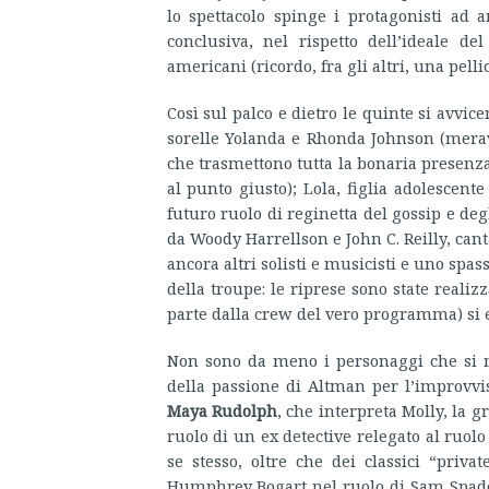
lo spettacolo spinge i protagonisti ad 
conclusiva, nel rispetto dell’ideale de
americani (ricordo, fra gli altri, una pel
Così sul palco e dietro le quinte si avvice
sorelle Yolanda e Rhonda Johnson (mera
che trasmettono tutta la bonaria presenza
al punto giusto); Lola, figlia adolescent
futuro ruolo di reginetta del gossip e deg
da Woody Harrellson e John C. Reilly, cant
ancora altri solisti e musicisti e uno spa
della troupe: le riprese sono state realiz
parte dalla crew del vero programma) si e
Non sono da meno i personaggi che si m
della passione di Altman per l’improvvi
Maya Rudolph
, che interpreta Molly, la g
ruolo di un ex detective relegato al ruolo
se stesso, oltre che dei classici “priv
Humphrey Bogart nel ruolo di Sam Spade n