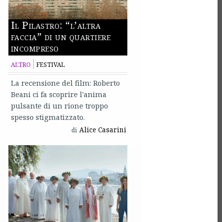
Il Pilastro: “l’altra
faccia” di un quartiere
incompreso
ALTRO
FESTIVAL
La recensione del film: Roberto
Beani ci fa scoprire l'anima
pulsante di un rione troppo
spesso stigmatizzato.
Alice Casarini
di