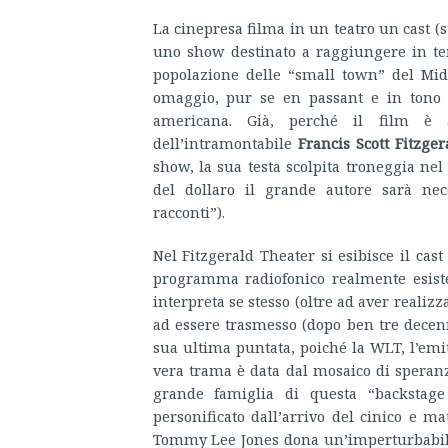
La cinepresa filma in un teatro un cast (st
uno show destinato a raggiungere in tem
popolazione delle “small town” del Mi
omaggio, pur se en passant e in tono 
americana. Già, perché il film è a
dell’intramontabile
Francis Scott Fitzger
show, la sua testa scolpita troneggia nel
del dollaro il grande autore sarà ne
racconti”).
Nel Fitzgerald Theater si esibisce il cast 
programma radiofonico realmente esisten
interpreta se stesso (oltre ad aver realiz
ad essere trasmesso (dopo ben tre decenn
sua ultima puntata, poiché la WLT, l’emit
vera trama è data dal mosaico di speran
grande famiglia di questa “backstage
personificato dall’arrivo del cinico e mat
Tommy Lee Jones dona un’imperturbabi