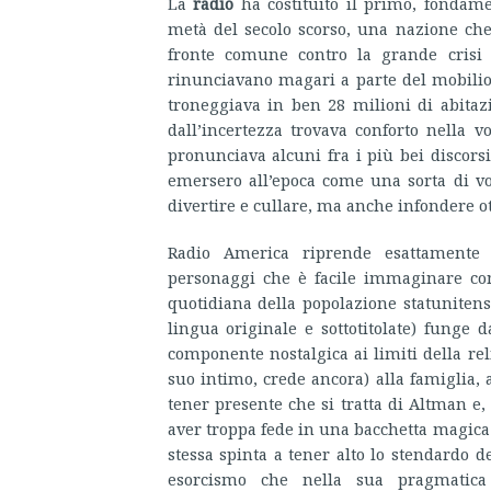
La
radio
ha costituito il primo, fondame
metà del secolo scorso, una nazione che
fronte comune contro la grande crisi 
rinunciavano magari a parte del mobilio
troneggiava in ben 28 milioni di abitaz
dall’incertezza trovava conforto nella 
pronunciava alcuni fra i più bei discorsi
emersero all’epoca come una sorta di vo
divertire e cullare, ma anche infondere 
Radio America riprende esattamente q
personaggi che è facile immaginare com
quotidiana della popolazione statunitens
lingua originale e sottotitolate) funge d
componente nostalgica ai limiti della rel
suo intimo, crede ancora) alla famiglia, a
tener presente che si tratta di Altman e
aver troppa fede in una bacchetta magica
stessa spinta a tener alto lo stendardo d
esorcismo che nella sua pragmatica 