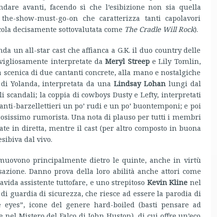
andare avanti, facendo sì che l’esibizione non sia quella
l the-show-must-go-on che caratterizza tanti capolavori
licola decisamente sottovalutata come
The Cradle Will Rock
).
nda un all-star cast che affianca a G.K. il duo country delle
vigliosamente interpretate da
Meryl Streep
e Lily Tomlin,
 scenica di due cantanti concrete, alla mano e nostalgiche
e di Yolanda, interpretata da una
Lindsay Lohan
lungi dal
li scandali; la coppia di cowboys Dusty e Lefty, interpretati
anti-barzellettieri un po’ rudi e un po’ buontemponi; e poi
ssosissimo rumorista. Una nota di plauso per tutti i membri
zate in diretta, mentre il cast (per altro composto in buona
sibiva dal vivo.
uovono principalmente dietro le quinte, anche in virtù
sazione. Danno prova della loro abilità anche attori come
ravida assistente tuttofare, e uno strepitoso
Kevin Kline
nel
 di guardia di sicurezza, che riesce ad essere la parodia di
ate eyes”, icone del genere hard-boiled (basti pensare ad
el Mistero del Falco di John Huston), di cui offre un’eco