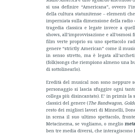
si usa definire “Americana”, ovvero l’i
della cultura statunitense – elementi che
imperniata sulla dimensione della radio e 
tragedia classica e legate invece a que
shows, all’improvvisazione e all’osmosi 
film verte proprio su uno spettacolo rad
genere “strictly American” come il music
in senso stretto, ma è legata all’arche
(folk)songs che riempiono almeno una buon
di sottolinearlo).
Eredità del musical non sono neppure so
personaggio si lascia sfuggire ogni tant
collega più disincantato). E’ in primis la
classici del genere (
The Bandwagon
,
Goldd
resto dei migliori lavori di Minnelli, Do
in scena il suo ultimo spettacolo, fron
Metacinema, se vogliamo, o meglio
meta
ben tre media diversi, che interagiscono f