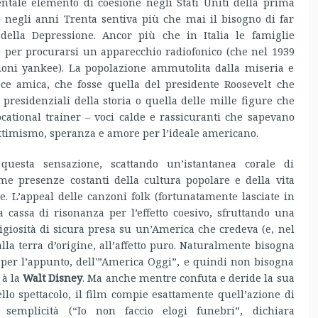
ntale elemento di coesione negli Stati Uniti della prima
 negli anni Trenta sentiva più che mai il bisogno di far
della Depressione. Ancor più che in Italia le famiglie
 per procurarsi un apparecchio radiofonico (che nel 1939
ioni yankee). La popolazione ammutolita dalla miseria e
voce amica, che fosse quella del presidente Roosevelt che
 presidenziali della storia o quella delle mille figure che
cational trainer – voci calde e rassicuranti che sapevano
ottimismo, speranza e amore per l’ideale americano.
uesta sensazione, scattando un’istantanea corale di
e presenze costanti della cultura popolare e della vita
e. L’appeal delle canzoni folk (fortunatamente lasciate in
a cassa di risonanza per l’effetto coesivo, sfruttando una
igiosità di sicura presa su un’America che credeva (e, nel
lla terra d’origine, all’affetto puro. Naturalmente bisogna
, per l’appunto, dell'”America Oggi”, e quindi non bisogna
 à la
Walt Disney
. Ma anche mentre confuta e deride la sua
ello spettacolo, il film compie esattamente quell’azione di
semplicità (“Io non faccio elogi funebri”, dichiara