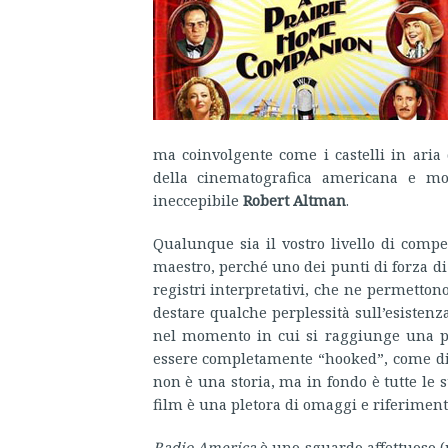
ma coinvolgente come i castelli in ari
della cinematografica americana e m
ineccepibile
Robert Altman
.
Qualunque sia il vostro livello di compe
maestro, perché uno dei punti di forza d
registri interpretativi, che ne permetton
destare qualche perplessità sull’esiste
nel momento in cui si raggiunge una pe
essere completamente “hooked”, come dire
non è una storia, ma in fondo è tutte le s
film è una pletora di omaggi e riferimenti
Radio America
è uno sguardo affettuoso 