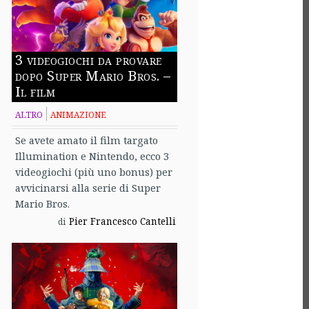
3 videogiochi da provare
dopo Super Mario Bros. –
Il film
ALTRO
ANIMAZIONE
Se avete amato il film targato
Illumination e Nintendo, ecco 3
videogiochi (più uno bonus) per
avvicinarsi alla serie di Super
Mario Bros.
Pier Francesco Cantelli
di