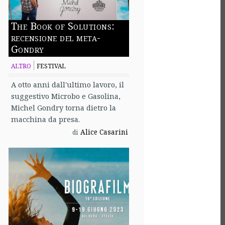
The Book of Solutions:
recensione del meta-
Gondry
ALTRO
FESTIVAL
A otto anni dall'ultimo lavoro, il
suggestivo Microbo e Gasolina,
Michel Gondry torna dietro la
macchina da presa.
Alice Casarini
di