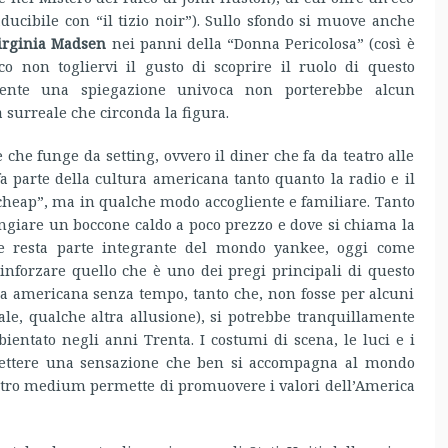
aducibile con “il tizio noir”). Sullo sfondo si muove anche
irginia Madsen
nei panni della “Donna Pericolosa” (così è
sco non togliervi il gusto di scoprire il ruolo di questo
mente una spiegazione univoca non porterebbe alcun
surreale che circonda la figura.
che funge da setting, ovvero il diner che fa da teatro alle
fa parte della cultura americana tanto quanto la radio e il
“cheap”, ma in qualche modo accogliente e familiare. Tanto
angiare un boccone caldo a poco prezzo e dove si chiama la
e resta parte integrante del mondo yankee, oggi come
rinforzare quello che è uno dei pregi principali di questo
ma americana senza tempo, tanto che, non fosse per alcuni
nale, qualche altra allusione), si potrebbe tranquillamente
entato negli anni Trenta. I costumi di scena, le luci e i
asmettere una sensazione che ben si accompagna al mondo
 altro medium permette di promuovere i valori dell’America