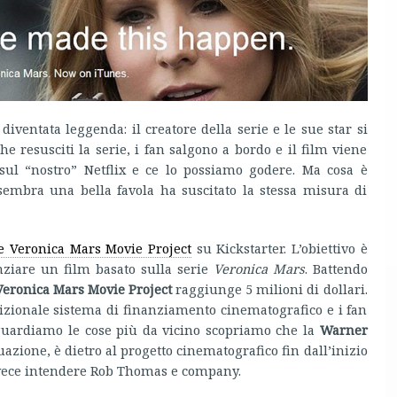
diventata leggenda: il creatore della serie e le sue star si
 resusciti la serie, i fan salgono a bordo e il film viene
e sul “nostro” Netflix e ce lo possiamo godere. Ma cosa è
embra una bella favola ha suscitato la stessa misura di
e Veronica Mars Movie Project
su Kickstarter. L’obiettivo è
anziare un film basato sulla serie
Veronica Mars
. Battendo
Veronica Mars Movie Project
raggiunge 5 milioni di dollari.
dizionale sistema di finanziamento cinematografico e i fan
 guardiamo le cose più da vicino scopriamo che la
Warner
uazione, è dietro al progetto cinematografico fin dall’inizio
nvece intendere Rob Thomas e company.