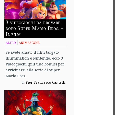
3 videogiochi da provare
dopo Super Mario Bros. –
Il film
ALTRO
ANIMAZIONE
Se avete amato il film targato
Illumination e Nintendo, ecco 3
videogiochi (più uno bonus) per
avvicinarsi alla serie di Super
Mario Bros.
Pier Francesco Cantelli
di