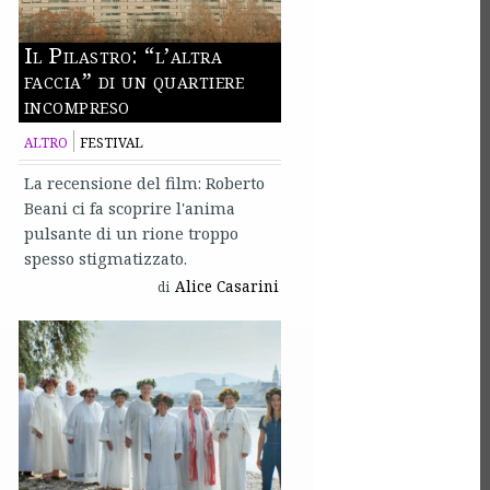
Il Pilastro: “l’altra
faccia” di un quartiere
incompreso
ALTRO
FESTIVAL
La recensione del film: Roberto
Beani ci fa scoprire l'anima
pulsante di un rione troppo
spesso stigmatizzato.
Alice Casarini
di