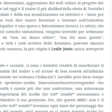
sue dimensioni, aggressione dei troll online al progetto del
 (ad oggi è il trailer il più
disliked
della storia di Youtube)
iale e della sua socializzazione su internet e – tanto per
osa vuol dire essere femmine e lavorare nell’industria
spoiler: è uno sporco e faticosissimo lavoro). Le attrici, che
rici comiche statunitensi, vengono investite per settimane
o da “non mi fanno ridere”, “ma chi sono queste”,
o a tutti i costi mettere delle femmine, potevate almeno
nde nessuno, la più colpita è
Leslie Jones
, unica interprete
te e razziste, ci sono i tentativi creativi di mascherare il
ualità del trailer o ad accuse di lesa maestà all’infanzia
ministe mi rovinano l’infanzia”). Sarebbe però forse tempo
o spettatore-medio, bianco/maschio/etero/cisgender che
realtà è niente più che una costruzione, una minoranza
prietaria dei media che tutt* noialtr* consumiamo e
hiedere il suo permesso. Poi, che questo MBEC non è il
anche tutt* noialtr* troviamo ogni tanto dei personaggi che
e del mondo, anzi magari se ci prova troverà anche lui