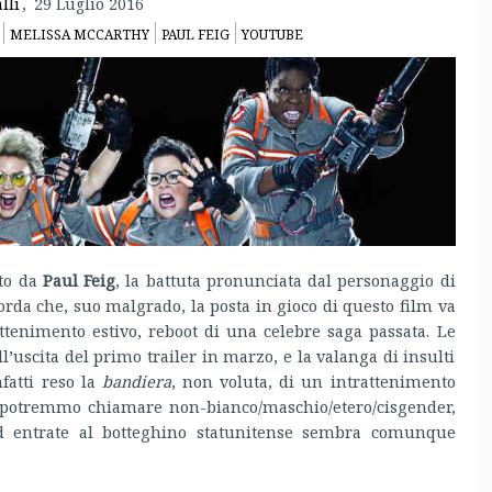
lli
,
29 Luglio 2016
MELISSA MCCARTHY
PAUL FEIG
YOUTUBE
to da
Paul Feig
, la battuta pronunciata dal personaggio di
corda che, suo malgrado, la posta in gioco di questo film va
attenimento estivo, reboot di una celebre saga passata. Le
l’uscita del primo trailer in marzo, e la valanga di insulti
nfatti reso la
bandiera
, non voluta, di un intrattenimento
 potremmo chiamare non-bianco/maschio/etero/cisgender,
ed entrate al botteghino statunitense sembra comunque