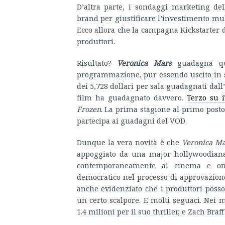
D’altra parte, i sondaggi marketing de
brand per giustificare l’investimento mu
Ecco allora che la campagna Kickstarter
produttori.
Risultato?
Veronica Mars
guadagna q
programmazione, pur essendo uscito in sol
dei 5,728 dollari per sala guadagnati dal
film ha guadagnato davvero.
Terzo su 
Frozen
. La prima stagione al primo posto
partecipa ai guadagni del VOD.
Dunque la vera novità è che
Veronica M
appoggiato da una major hollywoodiana
contemporaneamente al cinema e on
democratico nel processo di approvazione
anche evidenziato che i produttori poss
un certo scalpore. E molti seguaci. Nei m
1.4 milioni per il suo thriller, e Zach Braf