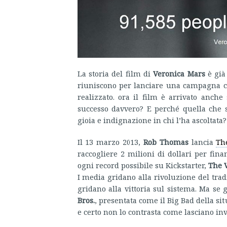
La storia del film di
Veronica Mars
è già 
riuniscono per lanciare una campagna che
realizzato. ora il film è arrivato anch
successo davvero? E perché quella che s
gioia e indignazione in chi l’ha ascoltata?
Il 13 marzo 2013,
Rob Thomas
lancia
Th
raccogliere 2 milioni di dollari per fin
ogni record possibile su Kickstarter,
The 
I media gridano alla rivoluzione del tra
gridano alla vittoria sul sistema. Ma se
Bros.
, presentata come il Big Bad della sit
e certo non lo contrasta come lasciano i