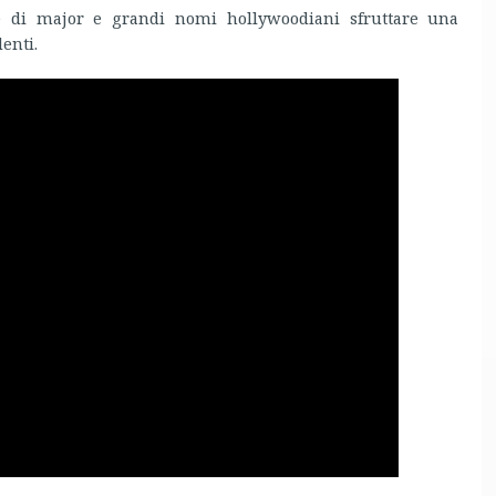
rte di major e grandi nomi hollywoodiani sfruttare una
enti.