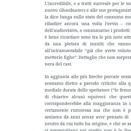
L’incredibile, e a tratti surreale per le 
nuovo
Ghostbusters
e alle sue protagoniste
la dice lunga sullo stato del consumo med
ribadire ancora una volta l’ovvio – c
dell’audiovisivo, o consumarne i prodotti (
è bene ricordare sono tra le più note att
da una pletora di insulti che vann
all’intramontabile “già che avete volut
metterle fighe”. Dettaglio che non sorpre
nera del cast.
In aggiunta alle più bieche porcate sessis
sessismo dietro a pseudo critiche alla q
mediale dorata dello spettatore (“le fem
di chiarire alcuni equivoci: che quest
corrisponderebbe alla maggioranza in 
certamente rumorosa ma che non è pro
amiamo da anni senza aver pensato di c
neutro da cui tutto ha origine, e che se 
ci assomigliano nei media non è la fin