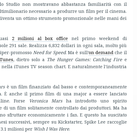
llo Studio non mostravano abbastanza familiarità con il
ltimilionario necessario a produrre un film per il cinema.
 diventa un ottimo strumento promozionale nelle mani dei
uasi
2 milioni al box office
nel primo weekend di
e 291 sale. Realizza 6,832 dollari in ogni sala, molto più
l’iper-promosso
Need for Speed
. Ma è sull’
on demand
che il
iTunes
, dietro solo a
The Hunger Games: Catching Fire
e
 nella iTunes TV season chart. E naturalmente l’industria
ars
è un film finanziato dal basso e contemporaneamente
. È anche il primo film di una major a essere lanciato
line. Forse
Veronica Mars
ha introdotto uno spirito
 di un film solitamente controllato dai produttori. Ma ha
ono sfruttare economicamente i fan. E questo ha suscitato
esi successivi, sempre su Kickstarter, Spike Lee raccoglie
f 3.1 milioni per
Wish I Was Here
.