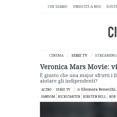
CHI SIAMO
UNISCITI A NOI
SOSTE
CINEMA
SERIE TV
STREAMING
Veronica Mars Movie: vit
È giusto che una major sfrutti i 
aiutare gli indipendenti?
Eleonora Benecchi
,
ALTRO
SERIE TV
di
FANDOM
KICKSTARTER
KIRSTEN BELL
ROB