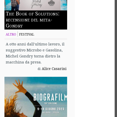
The Book of Solutions:
recensione del meta-
Gondry
ALTRO
FESTIVAL
A otto anni dall'ultimo lavoro, il
suggestivo Microbo e Gasolina,
Michel Gondry torna dietro la
macchina da presa.
Alice Casarini
di