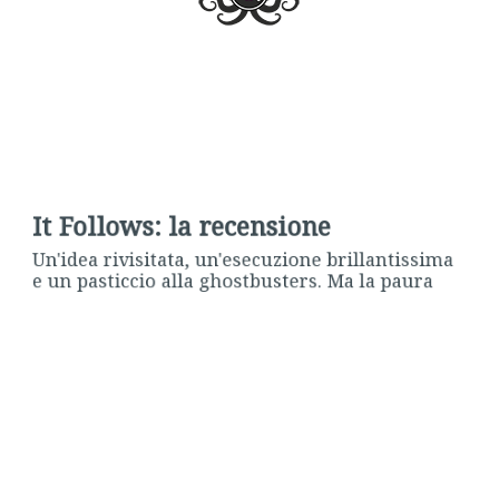
It Follows: la recensione
Un'idea rivisitata, un'esecuzione brillantissima
e un pasticcio alla ghostbusters. Ma la paura
funziona
Blogger Erranti
,
29 Gennaio 2016
CINEMA
HORROR
di
HOME VIDEO
IT FOLLOWS
A raccontarlo sembrerebbe quasi il soggetto di un orrendo
teen-movie: dormi – in senso biblico – con la persona
sbagliata e una cosa senza nome – in senso diabolico – ti
seguirà fino a ucciderti.
It Follows
di
David Robert Mitchell
è