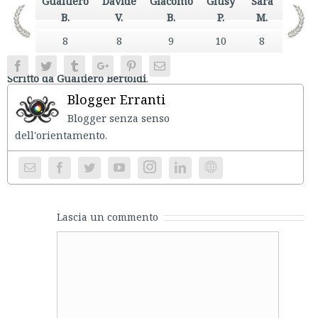
Gualtiero
Davide
Giacomo
Giusy
Sara
B.
V.
B.
P.
M.
8
8
9
10
8
Facebook
Twitter
Tumblr
Google+
Pinterest
Email
Scritto da Gualtiero Bertoldi
.
Blogger Erranti
Blogger senza senso
dell'orientament
Instagram
Website
Lascia un commento
Comment