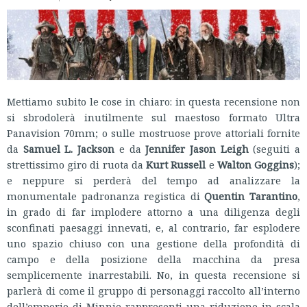
Mettiamo subito le cose in chiaro: in questa recensione non
si sbrodolerà inutilmente sul maestoso formato Ultra
Panavision 70mm; o sulle mostruose prove attoriali fornite
da
Samuel L. Jackson
e da
Jennifer Jason Leigh
(seguiti a
strettissimo giro di ruota da
Kurt Russell
e
Walton Goggins
);
e neppure si perderà del tempo ad analizzare la
monumentale padronanza registica di
Quentin Tarantino
,
in grado di far implodere attorno a una diligenza degli
sconfinati paesaggi innevati, e, al contrario, far esplodere
uno spazio chiuso con una gestione della profondità di
campo e della posizione della macchina da presa
semplicemente inarrestabili. No, in questa recensione si
parlerà di come il gruppo di personaggi raccolto all’interno
dell’emporio di Minnie rappresenti una riduzione in scala