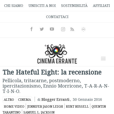
CHI SIAMO
UNISCITI A NOI
SOSTENIBILITÀ
AFFILIATI
CONTATTACI
Facebook
Twitter
Youtube
Instagram
Informativa
Rss
Privacy
The Hateful Eight: la recensione
Pellicola, tritacarne, postmoderno,
ipercitazionismo, Ennio Morricone, T-A-R-A-N-
T-I-N-O.
Blogger Erranti
,
30 Gennaio 2016
ALTRO
CINEMA
di
HOME VIDEO
JENNIFER JASON LEIGH
KURT RUSSELL
QUENTIN
TARANTINO
SAMUEL L. JACKSON