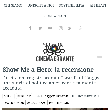
CHI SIAMO
UNISCITI A NOI
SOSTENIBILITÀ
AFFILIATI
CONTATTACI
Facebook
Twitter
Youtube
Instagram
Informativa
Rss
Privacy
Show Me a Hero: la recensione
Diretta dal regista premio Oscar Paul Haggis,
una storia di politica americana realmente
accaduta
Blogger Erranti
,
18 Dicembre 2015
ALTRO
SERIE TV
di
DAVID SIMON
OSCAR ISAAC
PAUL HAGGIS