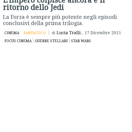
ritorno dello Jedi
La Forza è sempre più potente negli episodi
conclusivi della prima trilogia.
Lucia Tralli
,
17 Dicembre 2015
CINEMA
FANTASTICO
di
FOCUS CINEMA
GUERRE STELLARI
STAR WARS
Continua il nostro viaggio nella trilogia originale di
Star
Wars
con gli ultimi due episodi che conducono lo spettatore,
dopo averlo lasciato festante per la distruzione della Morte
Nera alla fine di
Episodio IV
, nel bel mezzo della ribellione.
Se
Luke Skywalker
(Mark Hamill) è, tutto sommato, il
protagonista del primo episodio, il
secondo capitolo
(forse il