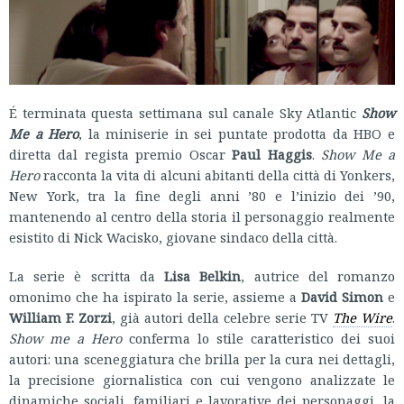
É terminata questa settimana sul canale Sky Atlantic
Show
Me a Hero
, la miniserie in sei puntate prodotta da HBO e
diretta dal regista premio Oscar
Paul Haggis
.
Show Me a
Hero
racconta la vita di alcuni abitanti della città di Yonkers,
New York, tra la fine degli anni ’80 e l’inizio dei ’90,
mantenendo al centro della storia il personaggio realmente
esistito di Nick Wacisko, giovane sindaco della città.
La serie è scritta da
Lisa Belkin
, autrice del romanzo
omonimo che ha ispirato la serie, assieme a
David Simon
e
William F. Zorzi
, già autori della celebre serie TV
The Wire
.
Show me a Hero
conferma lo stile caratteristico dei suoi
autori: una sceneggiatura che brilla per la cura nei dettagli,
la precisione giornalistica con cui vengono analizzate le
dinamiche sociali, familiari e lavorative dei personaggi, la