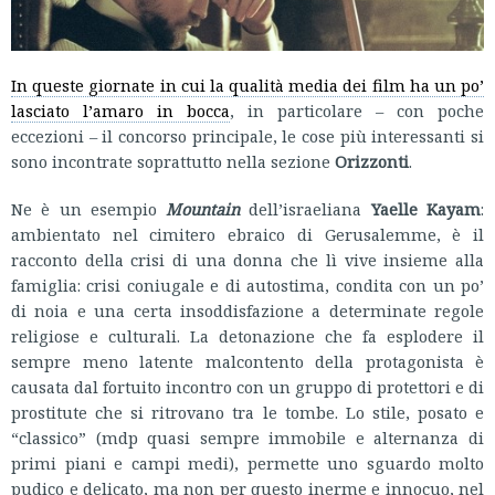
In queste giornate in cui la qualità media dei film ha un po’
lasciato l’amaro in bocca
, in particolare – con poche
eccezioni – il concorso principale, le cose più interessanti si
sono incontrate soprattutto nella sezione
Orizzonti
.
Ne è un esempio
Mountain
dell’israeliana
Yaelle Kayam
:
ambientato nel cimitero ebraico di Gerusalemme, è il
racconto della crisi di una donna che lì vive insieme alla
famiglia: crisi coniugale e di autostima, condita con un po’
di noia e una certa insoddisfazione a determinate regole
religiose e culturali. La detonazione che fa esplodere il
sempre meno latente malcontento della protagonista è
causata dal fortuito incontro con un gruppo di protettori e di
prostitute che si ritrovano tra le tombe. Lo stile, posato e
“classico” (mdp quasi sempre immobile e alternanza di
primi piani e campi medi), permette uno sguardo molto
pudico e delicato, ma non per questo inerme e innocuo, nel