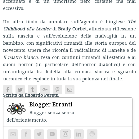
accennato e di un umorismo nero costante ma mai
eccessivo.
Un altro titolo da annotare sull’agenda è l’inglese
The
Childhood of a Leader
di
Brady Corbet
, allucinata riflessione
sulla nascita e sull’evoluzione della malvagità in un
bambino, con significativi rimandi alla storia europea del
novecento. Opera che ricorda il radicalismo di Haneke e de
Il nastro bianco
, resa con continui rimandi all’estetica e ai
suoni horror (in particolare dell’horror diabolico) e con
un’ambiguità tra fedeltà alla cronaca storica e sguardo
ucronico che esplode in tutta la sua potenza nel finale.
Facebook
Twitter
Tumblr
Google+
Pinterest
Email
Scritto da Edoardo Peretti
.
Blogger Erranti
Blogger senza senso
dell'orientament
Instagram
Website