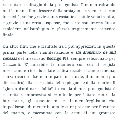
raccontare il disagio della protagonista. Pur non calcando
mai la mano, il malessere della protagonista viene reso con
incisività, anche grazie a una costante e sottile vena ironica,
e grazie a una certa suspense, che corre sottotraccia fino a
esplodere nell’ambiguo e (forse) tragicamente catartico
finale.
Un altro film che è risultato tra i più apprezzati in questa
prima parte della manifestazione è
Un Monstruo de mil
cabezas
del messicano
Rodrigo Plà
, sempre selezionato per
Orizzonti. E’ mirabile la maniera con cui il regista
messicano è riuscito a fare critica sociale facendo cinema,
senza ricorrere (se non in parte nel finale, il momento più
didascalico) alla scorciatoia dello spiegone e della retorica. Il
“giorno d’ordinaria follia” in cui la donna protagonista è
costretta a improvvisarsi criminale per lottare contro la
burocrazia, gli assenteismi e il menefreghismo che
impediscono di metter in atto le cure previste per il cancro
del marito, è raccontato con le armi di un grottesco