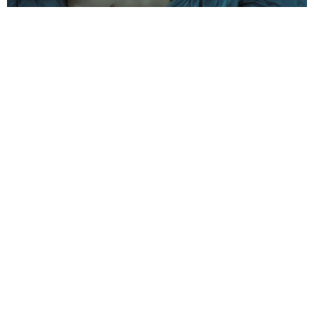
Edizione speciale interamente dedicata alla
Mostra
Internazionale d’Arte Cinematografica di Venezia
. Guida ai
film in prima serata e fuori orario che hanno fatto la storia
recente del festival, in onda sulle reti free e pay.
LUNEDÌ 7 SETTEMBRE
Shame, Steve McQueen, 2011. In concorso
22.45
a Venezia 68. Coppa Volpi a Michael
Fassbender.
Shame, il film di Steve McQueen passato a
Venezia 2011, dove ha fruttato la Coppa
Volpi al protagonista Michael Fassbender,
mette a dura prova lo spettatore. Non
tanto (non solo) per la quantità di sesso
esplicito presente nel film, ma per il carico