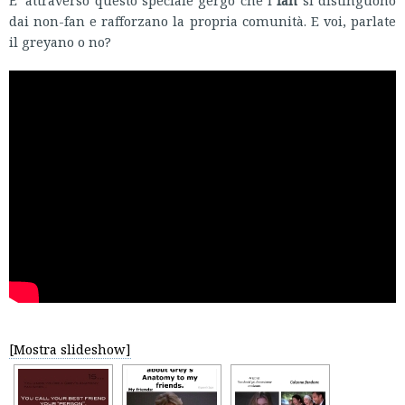
E’ attraverso questo speciale gergo che i
fan
si distinguono
dai non-fan e rafforzano la propria comunità. E voi, parlate
il greyano o no?
[Mostra slideshow]