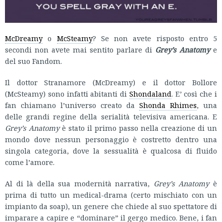
McDreamy
o
McSteamy
? Se non avete risposto entro 5
secondi non avete mai sentito parlare di
Grey’s Anatomy
e
del suo Fandom.
Il dottor Stranamore (McDreamy) e il dottor Bollore
(McSteamy) sono infatti abitanti di
Shondaland
. E’ così che i
fan chiamano l’universo creato da
Shonda Rhimes
, una
delle grandi regine della serialità televisiva americana. E
Grey’s Anatomy
è stato il primo passo nella creazione di un
mondo dove nessun personaggio è costretto dentro una
singola categoria, dove la sessualità è qualcosa di fluido
come l’amore.
Al di là della sua modernità narrativa,
Grey’s Anatomy
è
prima di tutto un medical-drama (certo mischiato con un
impianto da soap), un genere che chiede al suo spettatore di
imparare a capire e “dominare” il gergo medico. Bene, i fan