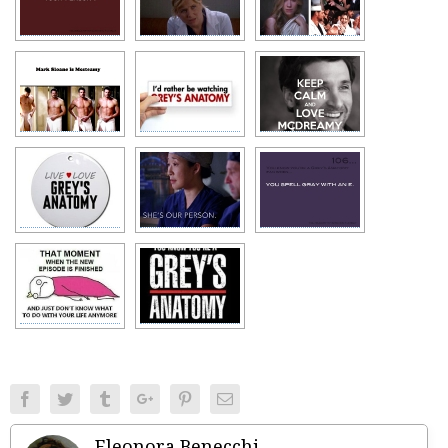
Facebook
Twitter
Tumblr
Google+
Pinterest
Email
Eleonora Benecchi