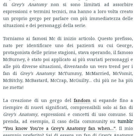
di
Grey’s Anatomy
non si sono limitati ad assorbire
espressioni e termini tecnici, ma hanno a loro volta creato
un proprio gergo per parlare con più immediatezza delle
situazioni e dei personaggi della serie.
Torniamo ai famosi Mc di inizio articolo. Questo prefisso,
nato per identificare uno dei pazienti su cui George,
protagonista delle prime stagioni, stava operando, il famoso
McBurney, è stato poi applicato ai più svariati personaggi e
alle più diverse situazioni, diventando un vero trend per i
fan di
Grey’s Anatomy
: McYummy, McMarried, McVomit,
McBitchy, McBastard, McCrap, McGuilty… chi più ne ha più
ne metta!
La creazione di un gergo del
fandom
si espande fino a
riempire di nuovi significati, comprensibili solo ai fan di
Grey’s Anatomy
, espressioni e concetti di uso comune. Si
prenda, ad esempio, il caso della community su
tumblr
“You know You’re a Grey’s Anatomy fan when…”
. Il mio
esempio preferito? Sai di essere un fan di Grey’s Anatomy