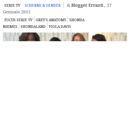
Blogger Erranti
,
27
SERIE TV
SCHERMI & GENDER
di
Gennaio 2015
FOCUS SERIE TV
GREY'S ANATOMY
SHONDA
RHIMES
SHONDALAND
VIOLA DAVIS
Perché dovremmo scomodarci per le soap opera scritte da
Shonda Rhimes? Perché dietro alle scopate c’è di più.
Autrice, show runner ed executive producer di
Grey’s
Anatomy
,
Private Pratice
,
Scandal
e
How to Get Away from
Murder
(in Italia con il titolo di
Le regole del delitto perfetto
),
Shonda Rhimes è una delle personalità più influenti dello
show biz
. Donna, nera, sovrappeso, over 40, Shonda è nata a
Chicago nel 1970 da una famiglia colta, ha frequentato una
scuola cattolica e dopo la laurea ha lavorato anche come