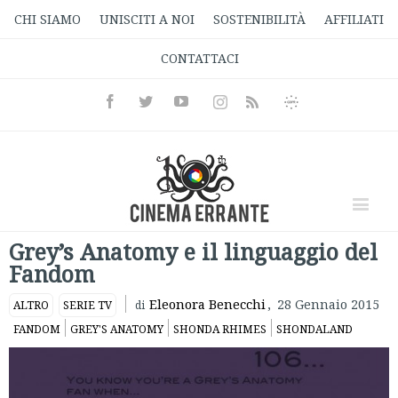
CHI SIAMO
UNISCITI A NOI
SOSTENIBILITÀ
AFFILIATI
CONTATTACI
Facebook
Twitter
Youtube
Instagram
Informativa
Rss
Privacy
Grey’s Anatomy e il linguaggio del
Fandom
Eleonora Benecchi
,
28 Gennaio 2015
ALTRO
SERIE TV
di
FANDOM
GREY'S ANATOMY
SHONDA RHIMES
SHONDALAND