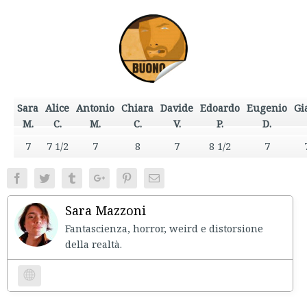
Sara
Alice
Antonio
Chiara
Davide
Edoardo
Eugenio
Gi
M.
C.
M.
C.
V.
P.
D.
7
7 1/2
7
8
7
8 1/2
7
Facebook
Twitter
Tumblr
Google+
Pinterest
Email
Sara Mazzoni
Fantascienza, horror, weird e distorsione
della realtà.
Website