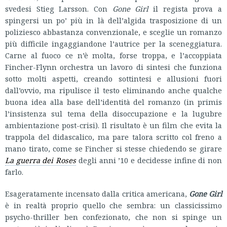
svedesi Stieg Larsson. Con
Gone Girl
il regista prova a
spingersi un po’ più in là dell’algida trasposizione di un
poliziesco abbastanza convenzionale, e sceglie un romanzo
più difficile ingaggiandone l’autrice per la sceneggiatura.
Carne al fuoco ce n’è molta, forse troppa, e l’accoppiata
Fincher-Flynn orchestra un lavoro di sintesi che funziona
sotto molti aspetti, creando sottintesi e allusioni fuori
dall’ovvio, ma ripulisce il testo eliminando anche qualche
buona idea alla base dell’identità del romanzo (in primis
l’insistenza sul tema della disoccupazione e la lugubre
ambientazione post-crisi). Il risultato è un film che evita la
trappola del didascalico, ma pare talora scritto col freno a
mano tirato, come se Fincher si stesse chiedendo se girare
La guerra dei Roses
degli anni ’10 e decidesse infine di non
farlo.
Esageratamente incensato dalla critica americana,
Gone Girl
è in realtà proprio quello che sembra: un classicissimo
psycho-thriller ben confezionato, che non si spinge un