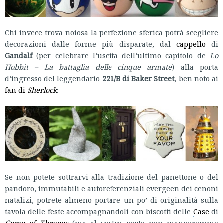
Chi invece trova noiosa la perfezione sferica potrà scegliere
decorazioni dalle forme più disparate, dal
cappello
di
Gandalf
(per celebrare l’uscita dell’ultimo capitolo de
Lo
Hobbit – La battaglia delle cinque armate
) alla porta
d’ingresso del leggendario
221/B di Baker Street
, ben noto ai
fan di
Sherlock
:
Se non potete sottrarvi alla tradizione del panettone o del
pandoro, immutabili e autoreferenziali evergeen dei cenoni
natalizi, potrete almeno portare un po’ di originalità sulla
tavola delle feste accompagnandoli con biscotti delle
Case
di
Game of Thrones
(ma al vostro posto non mangeremmo