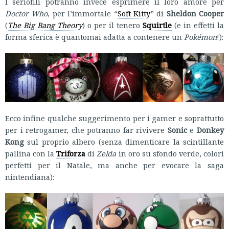
I seriofili potranno invece esprimere il loro amore per
Doctor Who
, per l’immortale “
Soft Kitty
” di
Sheldon Cooper
(
The Big Bang Theory
) o per il tenero
Squirtle
(e in effetti la
forma sferica è quantomai adatta a contenere un
Pokémon
!):
Ecco infine qualche suggerimento per i gamer e soprattutto
per i retrogamer, che potranno far rivivere
Sonic
e
Donkey
Kong
sul proprio albero (senza dimenticare la scintillante
pallina con la
Triforza
di
Zelda
in oro su sfondo verde, colori
perfetti per il Natale, ma anche per evocare la saga
nintendiana):