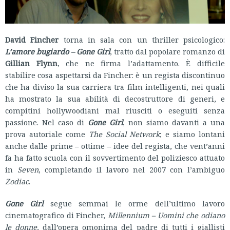
David Fincher
torna in sala con un thriller psicologico:
L’amore bugiardo – Gone Girl
, tratto dal popolare romanzo di
Gillian Flynn
, che ne firma l’adattamento. È difficile
stabilire cosa aspettarsi da Fincher: è un regista discontinuo
che ha diviso la sua carriera tra film intelligenti, nei quali
ha mostrato la sua abilità di decostruttore di generi, e
compitini hollywoodiani mal riusciti o eseguiti senza
passione. Nel caso di
Gone Girl
, non siamo davanti a una
prova autoriale come
The Social Network
; e siamo lontani
anche dalle prime – ottime – idee del regista, che vent’anni
fa ha fatto scuola con il sovvertimento del poliziesco attuato
in
Seven
, completando il lavoro nel 2007 con l’ambiguo
Zodiac
.
Gone Girl
segue semmai le orme dell’ultimo lavoro
cinematografico di Fincher,
Millennium – Uomini che odiano
le donne
, dall’opera omonima del padre di tutti i giallisti