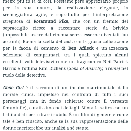
metro più in là di così. Possiamo però apprezzarlo proprio
per la sua natura, la realizzazione elegante, la
sceneggiatura agile, e soprattutto per l’interpretazione
strepitosa di
Rosamund Pike
, che con un fremito del
sopracciglio riesce a raccontare storie da brivido
(impossibile uscire dal cinema senza esserne diventati fan
accaniti). Buona la scelta del cast, con la giusta collocazione
per la faccia di cemento di
Ben Affleck
e un’azzeccata
selezione di comprimari, tra i quali spiccano alcuni
eccellenti volti televisivi come un tragicomico Neil Patrick
Harris e l’ottima Kim Dickens (
Sons of Anarchy
,
Treme
) nel
ruolo della detective.
Gone Girl
è il racconto di un incubo matrimoniale dalla
morale cinica, impietoso nei confronti di tutti i suoi
personaggi (ma in fondo schierato contro il versante
femminile), curatissimo nei dettagli. Sfiora la satira con un
battito d’ali per ritrarsi subito. È un film di genere e come
tale è ben riuscito, anche se la sua rappresentazione delle
donne meriterebbe un’analisi a sé stante.