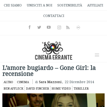
CHI SIAMO
UNISCITI A NOI
SOSTENIBILITÀ
AFFILIATI
CONTATTACI
Facebook
Twitter
Youtube
Instagram
Informativa
Rss
Privacy
L’amore bugiardo – Gone Girl: la
recensione
Sara Mazzoni
,
22 Dicembre 2014
ALTRO
CINEMA
di
BEN AFFLECK
DAVID FINCHER
HOME VIDEO
THRILLER