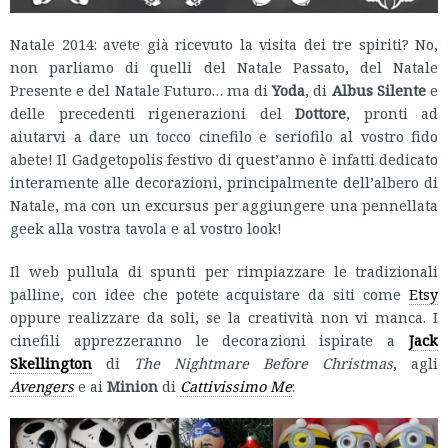
Natale 2014: avete già ricevuto la visita dei tre spiriti? No,
non parliamo di quelli del Natale Passato, del Natale
Presente e del Natale Futuro… ma di
Yoda
, di
Albus Silente
e
delle precedenti rigenerazioni del
Dottore
, pronti ad
aiutarvi a dare un tocco cinefilo e seriofilo al vostro fido
abete! Il Gadgetopolis festivo di quest’anno è infatti dedicato
interamente alle decorazioni, principalmente dell’albero di
Natale, ma con un excursus per aggiungere una pennellata
geek alla vostra tavola e al vostro look!
Il web pullula di spunti per rimpiazzare le tradizionali
palline, con idee che potete acquistare da siti come
Etsy
oppure realizzare da soli, se la creatività non vi manca. I
cinefili apprezzeranno le decorazioni ispirate a
Jack
Skellington
di
The Nightmare Before Christmas
, agli
Avengers
e ai
Minion
di
Cattivissimo Me
: