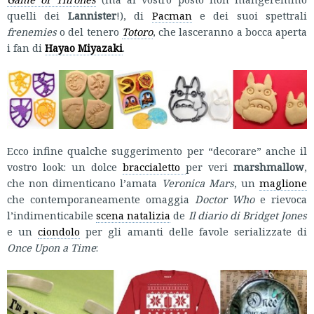
quelli dei
Lannister
!), di
Pacman
e dei suoi spettrali
frenemies
o del tenero
Totoro
, che lasceranno a bocca aperta
i fan di
Hayao Miyazaki
.
Ecco infine qualche suggerimento per “decorare” anche il
vostro look: un dolce
braccialetto
per veri
marshmallow
,
che non dimenticano l’amata
Veronica Mars
, un
maglione
che contemporaneamente omaggia
Doctor Who
e rievoca
l’indimenticabile
scena natalizia
de
Il diario di Bridget Jones
e un
ciondolo
per gli amanti delle favole serializzate di
Once Upon a Time
: