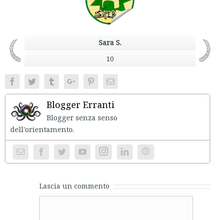
Sara S.
10
Facebook
Twitter
Tumblr
Google+
Pinterest
Email
Blogger Erranti
Blogger senza senso
dell'orientament
Instagram
Website
Lascia un commento
Comment