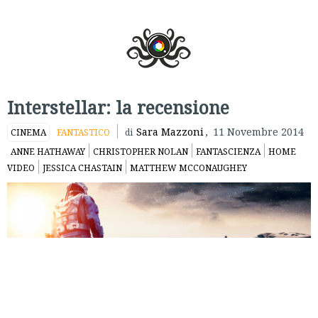
Interstellar: la recensione
Sara Mazzoni
,
11 Novembre 2014
CINEMA
FANTASTICO
di
ANNE HATHAWAY
CHRISTOPHER NOLAN
FANTASCIENZA
HOME
VIDEO
JESSICA CHASTAIN
MATTHEW MCCONAUGHEY
Come suggerisce il titolo,
Interstellar
di
Christopher Nolan
è
un’epopea galattica in cui l’umanità sfida i propri limiti
esplorando gli spazi remoti dell’universo. La pellicola è