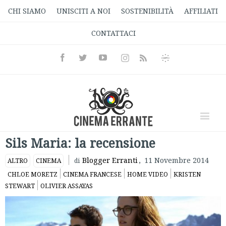
CHI SIAMO
UNISCITI A NOI
SOSTENIBILITÀ
AFFILIATI
CONTATTACI
Facebook
Twitter
Youtube
Instagram
Informativa
Rss
Privacy
Sils Maria: la recensione
Blogger Erranti
,
11 Novembre 2014
ALTRO
CINEMA
di
CHLOE MORETZ
CINEMA FRANCESE
HOME VIDEO
KRISTEN
STEWART
OLIVIER ASSAYAS