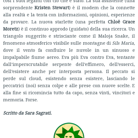
così i suoi legami con ciò che è stato. La sua assistente (una
sorprendente
Kristen Stewart
) è il modem che la connette
alla realtà e la tenta con informazioni, opinioni, esperienze
da provare. La nuova starlette (una perfetta
Chloë Grace
Moretz
) è il continuo approdo (guidato) della sua ricerca. Un
triangolo suggerito e strisciante come il Maloja Snake, il
fenomeno atmosferico visibile sulle montagne di
Sils Maria
,
dove il vento fa confluire le nuvole in un sinuoso e
impalpabile fiume aereo. Eva più Eva contro Eva, tentante
dall’imperscrutabile serpente dell’effimero, dell’esserci,
dell’esistere anche per interposta persona. Il peccato si
perde sul cloud, esistendo senza esistere, lasciando le
peccatrici (noi) senza colpe e alle prese con nuove scelte. E
alla fine si ricomincia tutto da capo, senza vinti, vincitori e
memoria. Forse.
Scritto da Sara Sagrati.