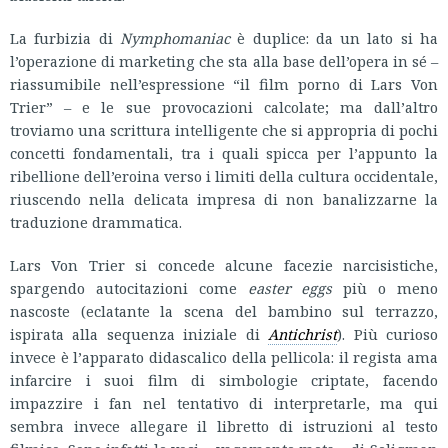
La furbizia di
Nymphomaniac
è duplice: da un lato si ha
l’operazione di marketing che sta alla base dell’opera in sé –
riassumibile nell’espressione “il film porno di Lars Von
Trier” – e le sue provocazioni calcolate; ma dall’altro
troviamo una scrittura intelligente che si appropria di pochi
concetti fondamentali, tra i quali spicca per l’appunto la
ribellione dell’eroina verso i limiti della cultura occidentale,
riuscendo nella delicata impresa di non banalizzarne la
traduzione drammatica.
Lars Von Trier si concede alcune facezie narcisistiche,
spargendo autocitazioni come
easter eggs
più o meno
nascoste (eclatante la scena del bambino sul terrazzo,
ispirata alla sequenza iniziale di
Antichrist
). Più curioso
invece è l’apparato didascalico della pellicola: il regista ama
infarcire i suoi film di simbologie criptate, facendo
impazzire i fan nel tentativo di interpretarle, ma qui
sembra invece allegare il libretto di istruzioni al testo