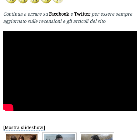
Continua a errare su
Facebook
e
Twitter
per essere sempre
aggiornato sulle recensioni e gli articoli del sito.
[Mostra slideshow]