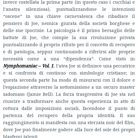
invece costellata la prima parte (in questo caso i cucchiai e
l’anatra silenziosa), puntualizzandone le intenzioni
“oscene” in una chiave carnevalesca che ribadisce il
pensiero di Joe, nemica giurata della società borghese e
delle sue ipocrisie. La psicologia è il primo bersaglio delle
battute di Joe, che compie la sua rivoluzione privata
puntualizzando il proprio rifiuto per il concetto di recupero
e di patologia, seppur continuando a riferirsi alle proprie
necessità come a una “dipendenza”. Come visto in
Nymphomaniac – Vol. 1
, l’atea Joe si definisce una peccatrice
e si confronta di continuo con simbologie cristiane; in
questa seconda parte ha modo di misurarsi con il dolore e
l’espiazione attraverso la sottomissione a un oscuro master
sadomaso (Jamie Bell). La forza trasgressiva di Joe sta nel
riuscire a trasformare anche questa esperienza in atto di
rottura dalle imposizioni sociali, facendone il punto di
partenza del recupero della propria identità. Il suo
raggiungimento si manifesta con una sterzata noir del film,
dove Joe può finalmente godere alla luce del sole dei propri
blasfemi talenti.