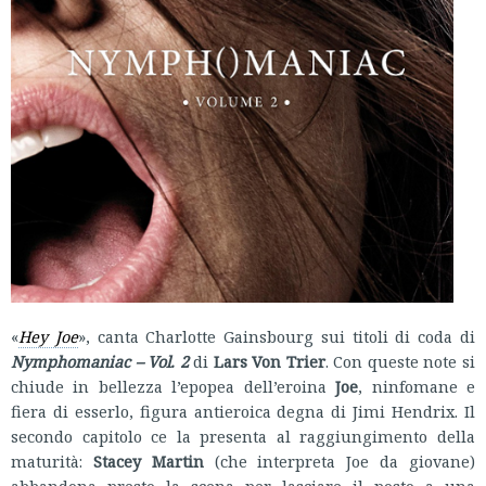
«
Hey Joe
», canta Charlotte Gainsbourg sui titoli di coda di
Nymphomaniac – Vol. 2
di
Lars Von Trier
. Con queste note si
chiude in bellezza l’epopea dell’eroina
Joe
, ninfomane e
fiera di esserlo, figura antieroica degna di Jimi Hendrix. Il
secondo capitolo ce la presenta al raggiungimento della
maturità:
Stacey Martin
(che interpreta Joe da giovane)
abbandona presto la scena per lasciare il posto a una