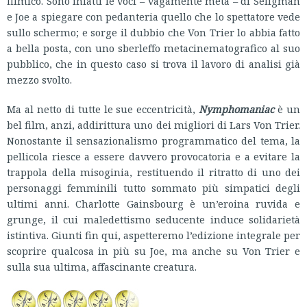
filmico. Sono infatti le voci – vagamente meta – di Seligman
e Joe a spiegare con pedanteria quello che lo spettatore vede
sullo schermo; e sorge il dubbio che Von Trier lo abbia fatto
a bella posta, con uno sberleffo metacinematografico al suo
pubblico, che in questo caso si trova il lavoro di analisi già
mezzo svolto.
Ma al netto di tutte le sue eccentricità,
Nymphomaniac
è un
bel film, anzi, addirittura uno dei migliori di Lars Von Trier.
Nonostante il sensazionalismo programmatico del tema, la
pellicola riesce a essere davvero provocatoria e a evitare la
trappola della misoginia, restituendo il ritratto di uno dei
personaggi femminili tutto sommato più simpatici degli
ultimi anni. Charlotte Gainsbourg è un’eroina ruvida e
grunge, il cui maledettismo seducente induce solidarietà
istintiva. Giunti fin qui, aspetteremo l’edizione integrale per
scoprire qualcosa in più su Joe, ma anche su Von Trier e
sulla sua ultima, affascinante creatura.