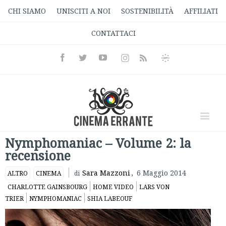
CHI SIAMO
UNISCITI A NOI
SOSTENIBILITÀ
AFFILIATI
CONTATTACI
Facebook
Twitter
Youtube
Instagram
Informativa
Rss
Privacy
Nymphomaniac – Volume 2: la
recensione
Sara Mazzoni
,
6 Maggio 2014
ALTRO
CINEMA
di
CHARLOTTE GAINSBOURG
HOME VIDEO
LARS VON
TRIER
NYMPHOMANIAC
SHIA LABEOUF