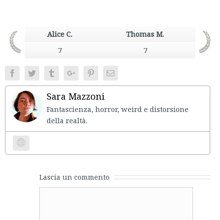
Alice C.
Thomas M.
7
7
Facebook
Twitter
Tumblr
Google+
Pinterest
Email
Sara Mazzoni
Fantascienza, horror, weird e distorsione
della realtà.
Website
Lascia un commento
Comment