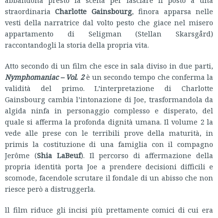
straordinaria
Charlotte Gainsbourg
, finora apparsa nelle
vesti della narratrice dal volto pesto che giace nel misero
appartamento di Seligman (Stellan Skarsgård)
raccontandogli la storia della propria vita.
Atto secondo di un film che esce in sala diviso in due parti,
Nymphomaniac – Vol. 2
è un secondo tempo che conferma la
validità del primo. L’interpretazione di Charlotte
Gainsbourg cambia l’intonazione di Joe, trasformandola da
algida ninfa in personaggio complesso e disperato, del
quale si afferma la profonda dignità umana. Il volume 2 la
vede alle prese con le terribili prove della maturità, in
primis la costituzione di una famiglia con il compagno
Jerôme (
Shia LaBeuf
). Il percorso di affermazione della
propria identità porta Joe a prendere decisioni difficili e
scomode, facendole scrutare il fondale di un abisso che non
riesce però a distruggerla.
ll film riduce gli incisi più prettamente comici di cui era