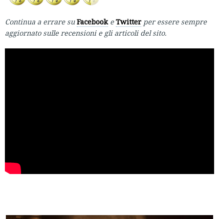
Continua a errare su
Facebook
e
Twitter
per essere sempre
aggiornato sulle recensioni e gli articoli del sito.