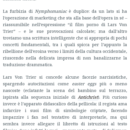
La furbizia di
Nymphomaniac
è duplice: da un lato si ha
l’operazione di marketing che sta alla base dell’opera in sé –
riassumibile nell’espressione “il film porno di Lars Von
Trier” – e le sue provocazioni calcolate; ma dall’altro
troviamo una scrittura intelligente che si appropria di pochi
concetti fondamentali, tra i quali spicca per l’appunto la
ribellione dell’eroina verso i limiti della cultura occidentale,
riuscendo nella delicata impresa di non banalizzarne la
traduzione drammatica.
Lars Von Trier si concede alcune facezie narcisistiche,
spargendo autocitazioni come
easter eggs
più o meno
nascoste (eclatante la scena del bambino sul terrazzo,
ispirata alla sequenza iniziale di
Antichrist
). Più curioso
invece è l’apparato didascalico della pellicola: il regista ama
infarcire i suoi film di simbologie criptate, facendo
impazzire i fan nel tentativo di interpretarle, ma qui
sembra invece allegare il libretto di istruzioni al testo