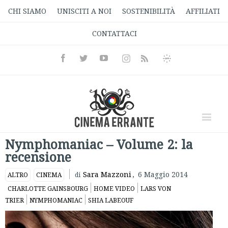
CHI SIAMO
UNISCITI A NOI
SOSTENIBILITÀ
AFFILIATI
CONTATTACI
Facebook
Twitter
Youtube
Instagram
Informativa
Rss
Privacy
Nymphomaniac – Volume 2: la
recensione
Sara Mazzoni
,
6 Maggio 2014
ALTRO
CINEMA
di
CHARLOTTE GAINSBOURG
HOME VIDEO
LARS VON
TRIER
NYMPHOMANIAC
SHIA LABEOUF