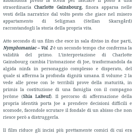
straordinaria
Charlotte Gainsbourg
, finora apparsa nelle
vesti della narratrice dal volto pesto che giace nel misero
appartamento di Seligman (Stellan Skarsgård)
raccontandogli la storia della propria vita.
Atto secondo di un film che esce in sala diviso in due parti,
Nymphomaniac – Vol. 2
è un secondo tempo che conferma la
validità del primo. L’interpretazione di Charlotte
Gainsbourg cambia l’intonazione di Joe, trasformandola da
algida ninfa in personaggio complesso e disperato, del
quale si afferma la profonda dignità umana. Il volume 2 la
vede alle prese con le terribili prove della maturità, in
primis la costituzione di una famiglia con il compagno
Jerôme (
Shia LaBeuf
). Il percorso di affermazione della
propria identità porta Joe a prendere decisioni difficili e
scomode, facendole scrutare il fondale di un abisso che non
riesce però a distruggerla.
ll film riduce gli incisi più prettamente comici di cui era