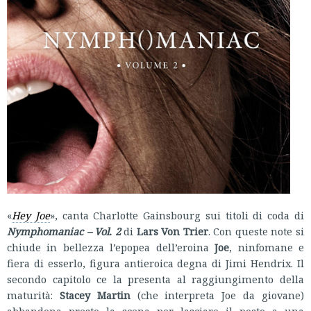
«
Hey Joe
», canta Charlotte Gainsbourg sui titoli di coda di
Nymphomaniac – Vol. 2
di
Lars Von Trier
. Con queste note si
chiude in bellezza l’epopea dell’eroina
Joe
, ninfomane e
fiera di esserlo, figura antieroica degna di Jimi Hendrix. Il
secondo capitolo ce la presenta al raggiungimento della
maturità:
Stacey Martin
(che interpreta Joe da giovane)
abbandona presto la scena per lasciare il posto a una