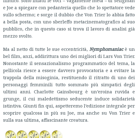
filmico. Sono infatti le voci – vagamente meta – di Seligman
e Joe a spiegare con pedanteria quello che lo spettatore vede
sullo schermo; e sorge il dubbio che Von Trier lo abbia fatto
a bella posta, con uno sberleffo metacinematografico al suo
pubblico, che in questo caso si trova il lavoro di analisi già
mezzo svolto.
Ma al netto di tutte le sue eccentricità,
Nymphomaniac
è un
bel film, anzi, addirittura uno dei migliori di Lars Von Trier.
Nonostante il sensazionalismo programmatico del tema, la
pellicola riesce a essere davvero provocatoria e a evitare la
trappola della misoginia, restituendo il ritratto di uno dei
personaggi femminili tutto sommato più simpatici degli
ultimi anni. Charlotte Gainsbourg è un’eroina ruvida e
grunge, il cui maledettismo seducente induce solidarietà
istintiva. Giunti fin qui, aspetteremo l’edizione integrale per
scoprire qualcosa in più su Joe, ma anche su Von Trier e
sulla sua ultima, affascinante creatura.