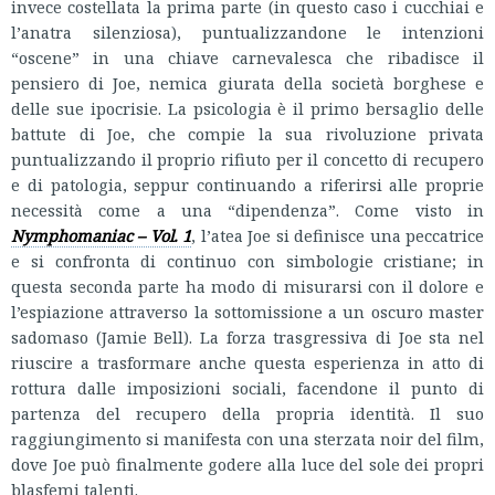
invece costellata la prima parte (in questo caso i cucchiai e
l’anatra silenziosa), puntualizzandone le intenzioni
“oscene” in una chiave carnevalesca che ribadisce il
pensiero di Joe, nemica giurata della società borghese e
delle sue ipocrisie. La psicologia è il primo bersaglio delle
battute di Joe, che compie la sua rivoluzione privata
puntualizzando il proprio rifiuto per il concetto di recupero
e di patologia, seppur continuando a riferirsi alle proprie
necessità come a una “dipendenza”. Come visto in
Nymphomaniac – Vol. 1
, l’atea Joe si definisce una peccatrice
e si confronta di continuo con simbologie cristiane; in
questa seconda parte ha modo di misurarsi con il dolore e
l’espiazione attraverso la sottomissione a un oscuro master
sadomaso (Jamie Bell). La forza trasgressiva di Joe sta nel
riuscire a trasformare anche questa esperienza in atto di
rottura dalle imposizioni sociali, facendone il punto di
partenza del recupero della propria identità. Il suo
raggiungimento si manifesta con una sterzata noir del film,
dove Joe può finalmente godere alla luce del sole dei propri
blasfemi talenti.