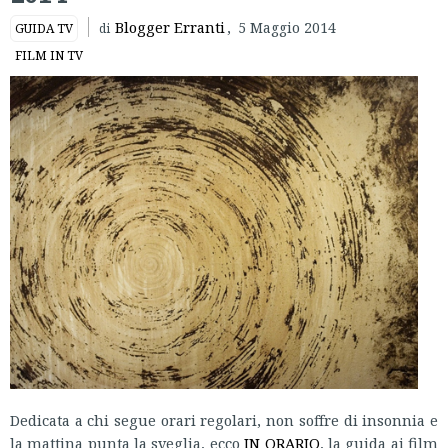
Blogger Erranti
,
5 Maggio 2014
GUIDA TV
di
FILM IN TV
Dedicata a chi segue orari regolari, non soffre di insonnia e
la mattina punta la sveglia, ecco
IN ORARIO
, la guida ai film