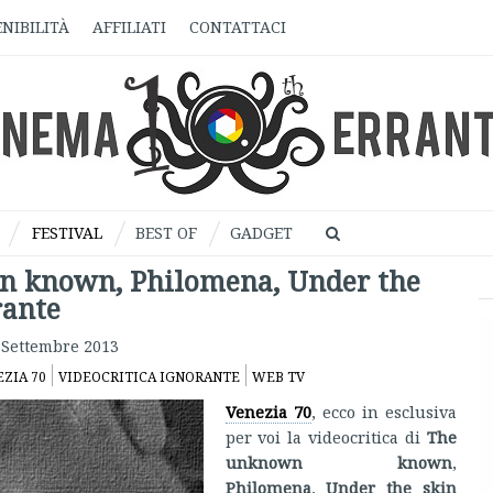
NIBILITÀ
AFFILIATI
CONTATTACI
FESTIVAL
BEST OF
GADGET
n known, Philomena, Under the
rante
 Settembre 2013
ZIA 70
VIDEOCRITICA IGNORANTE
WEB TV
Venezia 70
, ecco in esclusiva
per voi la videocritica di
The
unknown known
,
Philomena
,
Under the skin