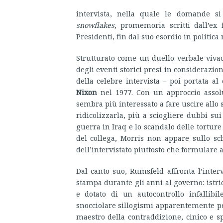
intervista, nella quale le domande si
snowflakes
, promemoria scritti dall’ex 
Presidenti, fin dal suo esordio in politica
Strutturato come un duello verbale vivac
degli eventi storici presi in considerazi
della celebre intervista – poi portata
Nixon
nel 1977. Con un approccio assolu
sembra più interessato a fare uscire allo 
ridicolizzarla, più a sciogliere dubbi sui
guerra in Iraq e lo scandalo delle torture 
del collega, Morris non appare sullo sc
dell’intervistato piuttosto che formulare
Dal canto suo, Rumsfeld affronta l’inter
stampa durante gli anni al governo: istri
e dotato di un autocontrollo infallibil
snocciolare sillogismi apparentemente per
maestro della contraddizione, cinico e s