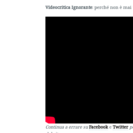
Videocritica Ignorante
: perché non è mai 
Continua a errare su
Facebook
e
Twitter
p