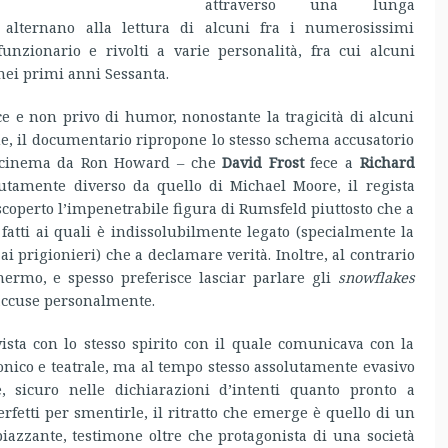
attraverso una lunga
 alternano alla lettura di alcuni fra i numerosissimi
funzionario e rivolti a varie personalità, fra cui alcuni
 nei primi anni Sessanta.
e e non privo di humor, nonostante la tragicità di alcuni
one, il documentario ripropone lo stesso schema accusatorio
 al cinema da Ron Howard – che
David Frost
fece a
Richard
tamente diverso da quello di Michael Moore, il regista
scoperto l’impenetrabile figura di Rumsfeld piuttosto che a
 fatti ai quali è indissolubilmente legato (specialmente la
ai prigionieri) che a declamare verità. Inoltre, al contrario
hermo, e spesso preferisce lasciar parlare gli
snowflakes
 accuse personalmente.
vista con lo stesso spirito con il quale comunicava con la
onico e teatrale, ma al tempo stesso assolutamente evasivo
e, sicuro nelle dichiarazioni d’intenti quanto pronto a
fetti per smentirle, il ritratto che emerge è quello di un
piazzante, testimone oltre che protagonista di una società