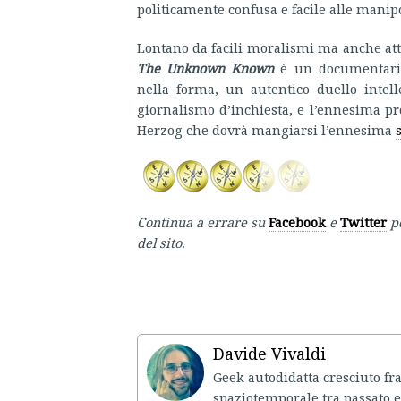
politicamente confusa e facile alle manip
Lontano da facili moralismi ma anche att
The Unknown Known
è un documentario
nella forma, un autentico duello intell
giornalismo d’inchiesta, e l’ennesima p
Herzog che dovrà mangiarsi l’ennesima
Continua a errare su
Facebook
e
Twitter
p
del sito.
Davide Vivaldi
Geek autodidatta cresciuto fr
spaziotemporale tra passato e