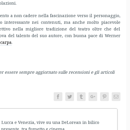
olazioni.
ento a non cadere nella fascinazione verso il personaggio,
 interessante nei contenuti, ma anche molto piacevole
ettivo nella migliore tradizione del teatro oltre che del
rova del talento del suo autore, con buona pace di Werner
scarpa
.
er essere sempre aggiornato sulle recensioni e gli articoli
Facebook
Twitter
Tumblr
Google+
Pinterest
Email
a Lucca e Venezia, vive su una DeLorean in bilico
 presente, tra fumetto e cinema.