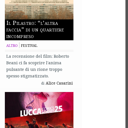
Il Pilastro: “l’altra
faccia” di un quartiere
incompreso
ALTRO
FESTIVAL
La recensione del film: Roberto
Beani ci fa scoprire l'anima
pulsante di un rione troppo
spesso stigmatizzato.
Alice Casarini
di