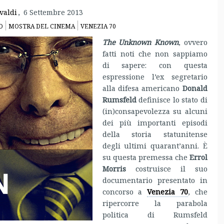
valdi
,
6 Settembre 2013
O
MOSTRA DEL CINEMA
VENEZIA 70
The Unknown Known
, ovvero
fatti noti che non sappiamo
di sapere: con questa
espressione l’ex segretario
alla difesa americano
Donald
Rumsfeld
definisce lo stato di
(in)consapevolezza su alcuni
dei più importanti episodi
della storia statunitense
degli ultimi quarant’anni. È
su questa premessa che
Errol
Morris
costruisce il suo
documentario presentato in
concorso a
Venezia 70
, che
ripercorre la parabola
politica di Rumsfeld