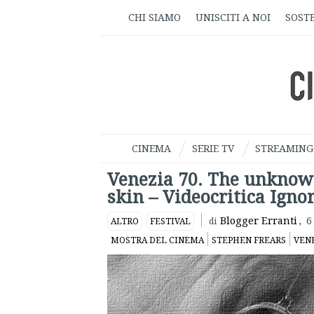
CHI SIAMO
UNISCITI A NOI
SOSTE
CINEMA
SERIE TV
STREAMING
Venezia 70. The unknow
skin – Videocritica Igno
Blogger Erranti
,
6
ALTRO
FESTIVAL
di
MOSTRA DEL CINEMA
STEPHEN FREARS
VENE