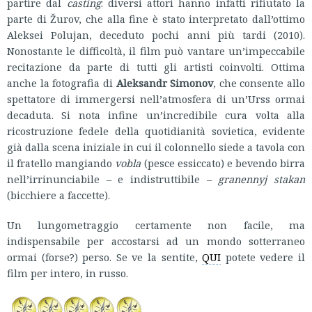
partire dal
casting
: diversi attori hanno infatti rifiutato la
parte di Žurov, che alla fine è stato interpretato dall’ottimo
Aleksei Polujan, deceduto pochi anni più tardi (2010).
Nonostante le difficoltà, il film può vantare un’impeccabile
recitazione da parte di tutti gli artisti coinvolti. Ottima
anche la fotografia di
Aleksandr Simonov
, che consente allo
spettatore di immergersi nell’atmosfera di un’Urss ormai
decaduta. Si nota infine un’incredibile cura volta alla
ricostruzione fedele della quotidianità sovietica, evidente
già dalla scena iniziale in cui il colonnello siede a tavola con
il fratello mangiando
vobla
(pesce essiccato) e bevendo birra
nell’irrinunciabile – e indistruttibile –
granennyj stakan
(bicchiere a faccette).
Un lungometraggio certamente non facile, ma
indispensabile per accostarsi ad un mondo sotterraneo
ormai (forse?) perso. Se ve la sentite,
QUI
potete vedere il
film per intero, in russo.