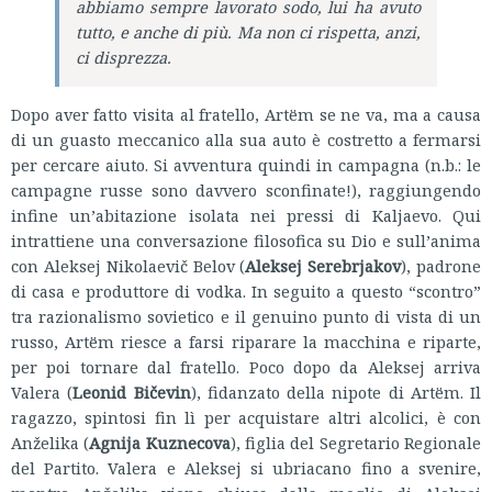
abbiamo sempre lavorato sodo, lui ha avuto
tutto, e anche di più. Ma non ci rispetta, anzi,
ci disprezza.
Dopo aver fatto visita al fratello, Artёm se ne va, ma a causa
di un guasto meccanico alla sua auto è costretto a fermarsi
per cercare aiuto. Si avventura quindi in campagna (n.b.: le
campagne russe sono davvero sconfinate!), raggiungendo
infine un’abitazione isolata nei pressi di Kaljaevo. Qui
intrattiene una conversazione filosofica su Dio e sull’anima
con Aleksej Nikolaevič Belov (
Aleksej Serebrjakov
), padrone
di casa e produttore di vodka. In seguito a questo “scontro”
tra razionalismo sovietico e il genuino punto di vista di un
russo, Artёm riesce a farsi riparare la macchina e riparte,
per poi tornare dal fratello. Poco dopo da Aleksej arriva
Valera (
Leonid Bičevin
), fidanzato della nipote di Artёm. Il
ragazzo, spintosi fin lì per acquistare altri alcolici, è con
Anželika (
Agnija Kuznecova
), figlia del Segretario Regionale
del Partito. Valera e Aleksej si ubriacano fino a svenire,