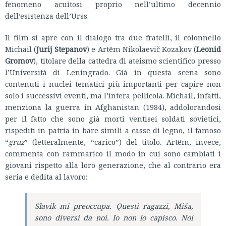
fenomeno acuitosi proprio nell’ultimo decennio
dell’esistenza dell’Urss.
Il film si apre con il dialogo tra due fratelli, il colonnello
Michail (
Jurij Stepanov
) e Artёm Nikolaevič Kozakov (
Leonid
Gromov
), titolare della cattedra di ateismo scientifico presso
l’Università di Leningrado. Già in questa scena sono
contenuti i nuclei tematici più importanti per capire non
solo i successivi eventi, ma l’intera pellicola. Michail, infatti,
menziona la guerra in Afghanistan (1984), addolorandosi
per il fatto che sono già morti ventisei soldati sovietici,
rispediti in patria in bare simili a casse di legno, il famoso
“
gruz
” (letteralmente, “carico”) del titolo. Artёm, invece,
commenta con rammarico il modo in cui sono cambiati i
giovani rispetto alla loro generazione, che al contrario era
seria e dedita al lavoro:
Slavik mi preoccupa. Questi ragazzi, Miša,
sono diversi da noi. Io non lo capisco. Noi