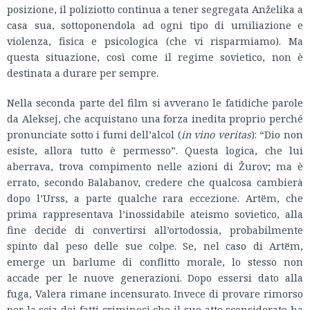
posizione, il poliziotto continua a tener segregata Anželika a
casa sua, sottoponendola ad ogni tipo di umiliazione e
violenza, fisica e psicologica (che vi risparmiamo). Ma
questa situazione, così come il regime sovietico, non è
destinata a durare per sempre.
Nella seconda parte del film si avverano le fatidiche parole
da Aleksej, che acquistano una forza inedita proprio perché
pronunciate sotto i fumi dell’alcol (
in vino veritas
): “Dio non
esiste, allora tutto è permesso”. Questa logica, che lui
aberrava, trova compimento nelle azioni di Žurov; ma è
errato, secondo Balabanov, credere che qualcosa cambierà
dopo l’Urss, a parte qualche rara eccezione. Artёm, che
prima rappresentava l’inossidabile ateismo sovietico, alla
fine decide di convertirsi all’ortodossia, probabilmente
spinto dal peso delle sue colpe. Se, nel caso di Artёm,
emerge un barlume di conflitto morale, lo stesso non
accade per le nuove generazioni. Dopo essersi dato alla
fuga, Valera rimane incensurato. Invece di provare rimorso
per la scia dei fatti criminosi che il suo atto sconsiderato ha