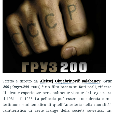
Scritto e diretto da
Aleksej Oktjabrinovič Balabanov
,
Gruz
200
(
Cargo-200
, 2007) è un film basato su fatti reali, riflesso
di alcune esperienze personalmente vissute dal regista tra
il 1981 e il 1983. La pellicola può essere considerata come
testimone emblematico di quell’“anestesia della moralità”
caratteristica di certe frange della società sovietica, un