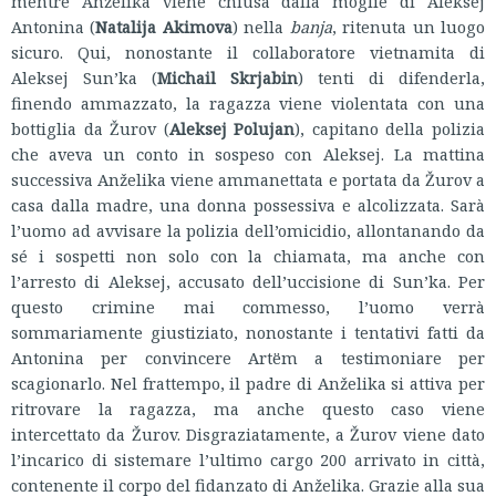
mentre Anželika viene chiusa dalla moglie di Aleksej
Antonina (
Natalija Akimova
) nella
banja
, ritenuta un luogo
sicuro. Qui, nonostante il collaboratore vietnamita di
Aleksej Sun’ka (
Michail Skrjabin
) tenti di difenderla,
finendo ammazzato, la ragazza viene violentata con una
bottiglia da Žurov (
Aleksej Polujan
), capitano della polizia
che aveva un conto in sospeso con Aleksej. La mattina
successiva Anželika viene ammanettata e portata da Žurov a
casa dalla madre, una donna possessiva e alcolizzata. Sarà
l’uomo ad avvisare la polizia dell’omicidio, allontanando da
sé i sospetti non solo con la chiamata, ma anche con
l’arresto di Aleksej, accusato dell’uccisione di Sun’ka. Per
questo crimine mai commesso, l’uomo verrà
sommariamente giustiziato, nonostante i tentativi fatti da
Antonina per convincere Artёm a testimoniare per
scagionarlo. Nel frattempo, il padre di Anželika si attiva per
ritrovare la ragazza, ma anche questo caso viene
intercettato da Žurov. Disgraziatamente, a Žurov viene dato
l’incarico di sistemare l’ultimo cargo 200 arrivato in città,
contenente il corpo del fidanzato di Anželika. Grazie alla sua