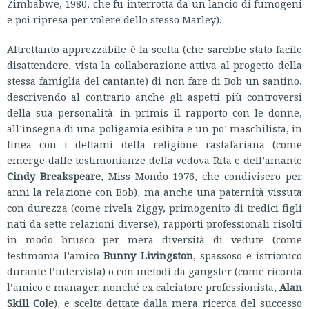
Zimbabwe, 1980, che fu interrotta da un lancio di fumogeni
e poi ripresa per volere dello stesso Marley).
Altrettanto apprezzabile è la scelta (che sarebbe stato facile
disattendere, vista la collaborazione attiva al progetto della
stessa famiglia del cantante) di non fare di Bob un santino,
descrivendo al contrario anche gli aspetti più controversi
della sua personalità: in primis il rapporto con le donne,
all’insegna di una poligamia esibita e un po’ maschilista, in
linea con i dettami della religione rastafariana (come
emerge dalle testimonianze della vedova Rita e dell’amante
Cindy Breakspeare
, Miss Mondo 1976, che condivisero per
anni la relazione con Bob), ma anche una paternità vissuta
con durezza (come rivela Ziggy, primogenito di tredici figli
nati da sette relazioni diverse), rapporti professionali risolti
in modo brusco per mera diversità di vedute (come
testimonia l’amico
Bunny Livingston
, spassoso e istrionico
durante l’intervista) o con metodi da gangster (come ricorda
l’amico e manager, nonché ex calciatore professionista,
Alan
Skill Cole
), e scelte dettate dalla mera ricerca del successo