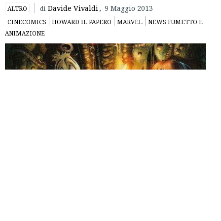
Davide Vivaldi
,
9 Maggio 2013
ALTRO
di
CINECOMICS
HOWARD IL PAPERO
MARVEL
NEWS FUMETTO E
ANIMAZIONE
Howard il Papero
, il sarcastico personaggio creato da
Steve