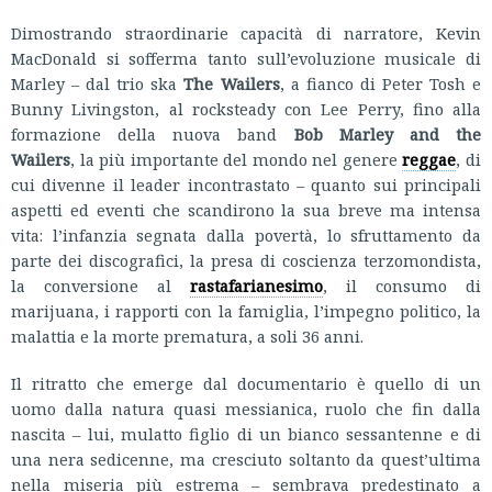
Dimostrando straordinarie capacità di narratore, Kevin
MacDonald si sofferma tanto sull’evoluzione musicale di
Marley – dal trio ska
The Wailers
, a fianco di Peter Tosh e
Bunny Livingston, al rocksteady con Lee Perry, fino alla
formazione della nuova band
Bob Marley and the
Wailers
, la più importante del mondo nel genere
reggae
, di
cui divenne il leader incontrastato – quanto sui principali
aspetti ed eventi che scandirono la sua breve ma intensa
vita: l’infanzia segnata dalla povertà, lo sfruttamento da
parte dei discografici, la presa di coscienza terzomondista,
la conversione al
rastafarianesimo
, il consumo di
marijuana, i rapporti con la famiglia, l’impegno politico, la
malattia e la morte prematura, a soli 36 anni.
Il ritratto che emerge dal documentario è quello di un
uomo dalla natura quasi messianica, ruolo che fin dalla
nascita – lui, mulatto figlio di un bianco sessantenne e di
una nera sedicenne, ma cresciuto soltanto da quest’ultima
nella miseria più estrema – sembrava predestinato a