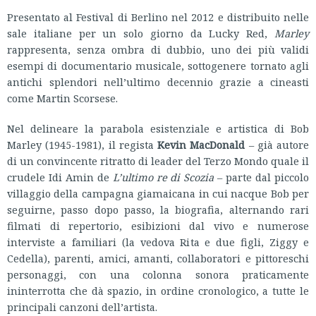
Presentato al Festival di Berlino nel 2012 e distribuito nelle
sale italiane per un solo giorno da Lucky Red,
Marley
rappresenta, senza ombra di dubbio, uno dei più validi
esempi di documentario musicale, sottogenere tornato agli
antichi splendori nell’ultimo decennio grazie a cineasti
come Martin Scorsese.
Nel delineare la parabola esistenziale e artistica di Bob
Marley (1945-1981), il regista
Kevin MacDonald
– già autore
di un convincente ritratto di leader del Terzo Mondo quale il
crudele Idi Amin de
L’ultimo re di Scozia
– parte dal piccolo
villaggio della campagna giamaicana in cui nacque Bob per
seguirne, passo dopo passo, la biografia, alternando rari
filmati di repertorio, esibizioni dal vivo e numerose
interviste a familiari (la vedova Rita e due figli, Ziggy e
Cedella), parenti, amici, amanti, collaboratori e pittoreschi
personaggi, con una colonna sonora praticamente
ininterrotta che dà spazio, in ordine cronologico, a tutte le
principali canzoni dell’artista.