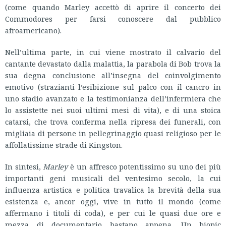
(come quando Marley accettò di aprire il concerto dei
Commodores per farsi conoscere dal pubblico
afroamericano).
Nell’ultima parte, in cui viene mostrato il calvario del
cantante devastato dalla malattia, la parabola di Bob trova la
sua degna conclusione all’insegna del coinvolgimento
emotivo (strazianti l’esibizione sul palco con il cancro in
uno stadio avanzato e la testimonianza dell’infermiera che
lo assistette nei suoi ultimi mesi di vita), e di una stoica
catarsi, che trova conferma nella ripresa dei funerali, con
migliaia di persone in pellegrinaggio quasi religioso per le
affollatissime strade di Kingston.
In sintesi,
Marley
è un affresco potentissimo su uno dei più
importanti geni musicali del ventesimo secolo, la cui
influenza artistica e politica travalica la brevità della sua
esistenza e, ancor oggi, vive in tutto il mondo (come
affermano i titoli di coda), e per cui le quasi due ore e
mezza di documentario bastano appena. Un biopic