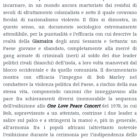
incarnare, in un mondo ancora martoriato dai residui di
secoli di sfruttamento colonialista e sotto il quale covavano
focolai di nazionalismo violento. Il film si dimostra, in
questo senso, un documento sociologico estremamente
attendibile, per la puntualità e l’efficacia con cui descrive la
realtà della
Giamaica
degli anni Sessanta e Settanta: un
Paese giovane e sbandato, completamente alla mercé di
gang armate di criminali (neri) al soldo dei due leader
politici rivali (bianchi) dell’isola, a loro volta manovrati dal
blocco occidentale e da quello comunista. Il documentario
mostra con efficacia l’impegno di Bob Marley nel
combattere la violenza politica del Paese, a rischio della sua
stessa vita, componendo canzoni che inneggiavano alla
pace fra schieramenti diversi (memorabile la sequenza
dell’esibizione allo
One Love Peace Concert
del 1978, in cui
Bob, sopravvissuto a un attentato, costrinse i due leader a
salire sul palco e a stringersi la mano) e, più in generale,
all’armonia fra i popoli africani (altrettanto notevole
l’esibizione durante la cerimonia per l’indipendenza dello