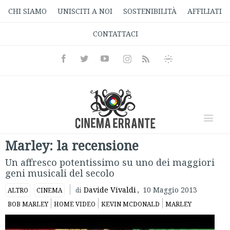
CHI SIAMO
UNISCITI A NOI
SOSTENIBILITÀ
AFFILIATI
CONTATTACI
Facebook
Twitter
Youtube
Instagram
Informativa
Rss
Privacy
Marley: la recensione
Un affresco potentissimo su uno dei maggiori
geni musicali del secolo
Davide Vivaldi
,
10 Maggio 2013
ALTRO
CINEMA
di
BOB MARLEY
HOME VIDEO
KEVIN MCDONALD
MARLEY