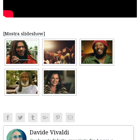
[Mostra slideshow]
Facebook
Twitter
Tumblr
Google+
Pinterest
Email
Davide Vivaldi