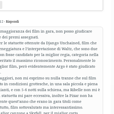
bsite
:12
- Rispondi
 maggioranza dei film in gara, non posso giudicare
e dei premi assegnati.
er le statuette ottenute da Django Unchained, film che
eneggiatura e l’interpretazione di Waltz, che sono due
non fosse candidato per la miglior regia, categoria nella
eritato il massimo riconoscimento. Personalmente lo
ior film, però evidentemente Argo è stato giudicato
.
maggiori, non mi esprimo su nulla tranne che sul film
to in condizioni grottesche, in una sala piccola e piena
anti, e con 5-6 notti sulla schiena, ma Ribelle non mi è
statuetta mi pare eccessiva, inoltre la Pixar non ha
nte quest’anno che erano in gara titoli come
tto, film sottovalutato ma interessantissimo.
lior canzone a Skyfall, per il miglior corto