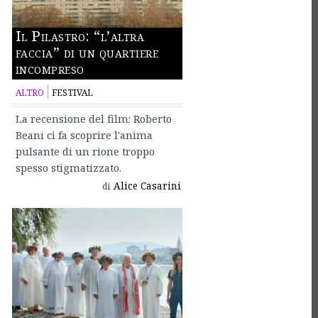
Il Pilastro: “l’altra
faccia” di un quartiere
incompreso
ALTRO
FESTIVAL
La recensione del film: Roberto
Beani ci fa scoprire l'anima
pulsante di un rione troppo
spesso stigmatizzato.
Alice Casarini
di