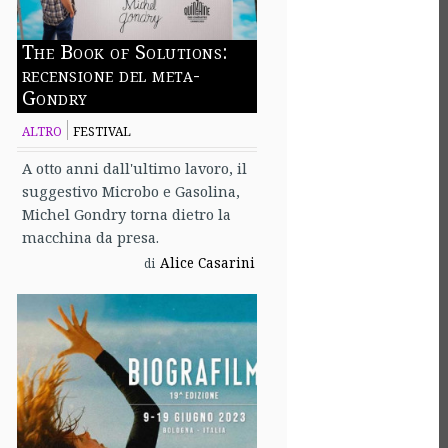
The Book of Solutions:
recensione del meta-
Gondry
ALTRO
FESTIVAL
A otto anni dall'ultimo lavoro, il
suggestivo Microbo e Gasolina,
Michel Gondry torna dietro la
macchina da presa.
Alice Casarini
di