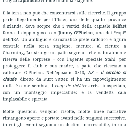
tragico
rapimento
chiude infatti la stagione.
E la terza non può che concentrarsi sulle ricerche. Il gruppo
parte illegalmente per l’Ulster, una delle quattro province
d’Irlanda, dove scopre che i vertici della capitale
Belfast
fanno il doppio gioco con
Jimmy O’Phelan
, uno dei “capi”
dell’IRA. Un ambiguo e carismatico prete cattolico è figura
centrale nella terza stagione, mentre, al rientro a
Charming, Jax stringe un patto segreto – che naturalmente
riserva delle sorprese – con l’agente speciale Stahl, per
proteggere il club e sua madre, a patto che riescano a
catturare O’Phelan. Nell’episodio 3×13,
NS –
Il cerchio si
chiude
, diretto da Kurt Sutter, si ha un capovolgimento:
nulla è come sembra, il
coup de théâtre
arriva inaspettato,
con un montaggio impeccabile; e la vendetta cala
implacabile e spietata.
Molte questioni vengono risolte, molte linee narrative
rimangono aperte e portate avanti nelle stagioni successive,
in cui gli eventi seguono un declino inarrestabile, in una