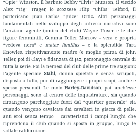
“Opie” Winston, il barbuto Bobby “Elvis” Munson, il viscido
Alex “Tig” Trager, lo scozzese Filip “Chibs” Telford, il
portoricano Juan Carlos “Juice” Ortiz. Altri personaggi
fondamentali nello sviluppo degli intrecci narrativi sono
l’anziano agente (amico del club) Wayne Unser e le due
figure femminili, Gemma Teller Morrow – vera e propria
“vedova nera” e
mater familias
– e la splendida Tara
Knowles, rispettivamente madre (e moglie prima di John
Teller, poi di Clay) e fidanzata di Jax, personaggio centrale di
tutta la serie. Poi la nemesi del club delle prime tre stagioni:
l’agente speciale
Stahl
, donna spietata e senza scrupoli,
disposta a tutto, pur di raggiungere i propri scopi, anche e
spesso personali. Le moto
Harley-Davidson
, poi, anch’esse
personaggi, sono al centro delle inquadrature, sia quando
rimangono parcheggiate fuori dal “quartier generale” sia
quando vengono cavalcate dai cavalieri in giacca di pelle,
anti-eroi senza tempo – caratteristici i campi lunghi che
riprendono il club quando si sposta in gruppo, lungo le
vallate californiane.