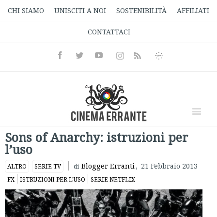
CHI SIAMO
UNISCITI A NOI
SOSTENIBILITÀ
AFFILIATI
CONTATTACI
Facebook
Twitter
Youtube
Instagram
Informativa
Rss
Privacy
Sons of Anarchy: istruzioni per
l’uso
Blogger Erranti
,
21 Febbraio 2013
ALTRO
SERIE TV
di
FX
ISTRUZIONI PER L'USO
SERIE NETFLIX