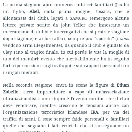
La prima stagione apre numerosi intrecci: familiari (Jax ha
un figlio,
Abel
, dalla prima moglie, tossica, che è
allontanata dal club), legati a SAMCRO (emergono alcune
lettere private scritte da John Teller che innescano un
meccanismo di dubbi e interrogativi che si protrae stagione
dopo stagione) e ai loro affari, sempre più “sporchi” (i
sons
vendono armi illegalmente), da quando il club è guidato da
Clay. Fino al tragico finale, in cui perde la vita la moglie di
uno dei membri: evento che inevitabilmente ha in seguito
forti ripercussioni sugli sviluppi e sui rapporti personali tra
i singoli membri.
Nella seconda stagione, entra in scena la figura di
Ethan
Zobelle
, ricco imprenditore a capo di un’associazione
ultranazionalista: uno stupro è l’evento cardine che il club
deve vendicare, mentre crescono le tensioni anche con
l’organizzazione terroristica irlandese
IRA
, per via dei
traffici di armi. E sono sempre faide personali e familiari
quelle che segnano i fatti cruciali che si susseguono: un