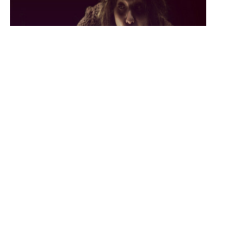
La serata a Colono
: la litania come voce dell’ossessione e
come tempo della Storia. Come far parlare l’ossessione?
Attraverso una cantilena monotona. Come raffigurarsi la
colpa se non come immanenza senza principio e senza
fine? Se non avvicinandola all’essenza divina, all’eterno
ciclo che non si genera e non si conclude, al sole che
tramonta, ma non muore, all’astro che c’è sempre anche
quando non lo si vede?