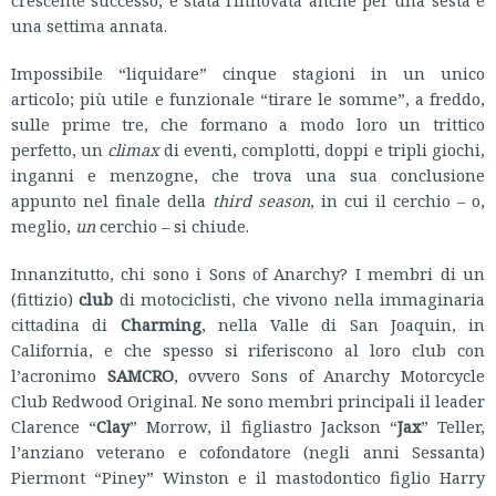
una settima annata.
Impossibile “liquidare” cinque stagioni in un unico
articolo; più utile e funzionale “tirare le somme”, a freddo,
sulle prime tre, che formano a modo loro un trittico
perfetto, un
climax
di eventi, complotti, doppi e tripli giochi,
inganni e menzogne, che trova una sua conclusione
appunto nel finale della
third season
, in cui il cerchio – o,
meglio,
un
cerchio – si chiude.
Innanzitutto, chi sono i Sons of Anarchy? I membri di un
(fittizio)
club
di motociclisti, che vivono nella immaginaria
cittadina di
Charming
, nella Valle di San Joaquin, in
California, e che spesso si riferiscono al loro club con
l’acronimo
SAMCRO
, ovvero Sons of Anarchy Motorcycle
Club Redwood Original. Ne sono membri principali il leader
Clarence “
Clay
” Morrow, il figliastro Jackson “
Jax
” Teller,
l’anziano veterano e cofondatore (negli anni Sessanta)
Piermont “Piney” Winston e il mastodontico figlio Harry