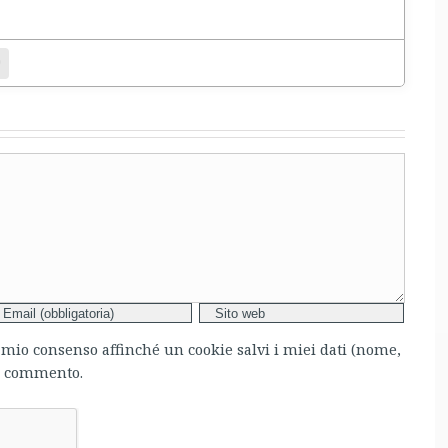
entamento.
bsite
l mio consenso affinché un cookie salvi i miei dati (nome,
mo commento.