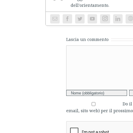
dell'ori
Instagram
We
Lascia un commento
Comment
Do i
email, sito web) per il prossi