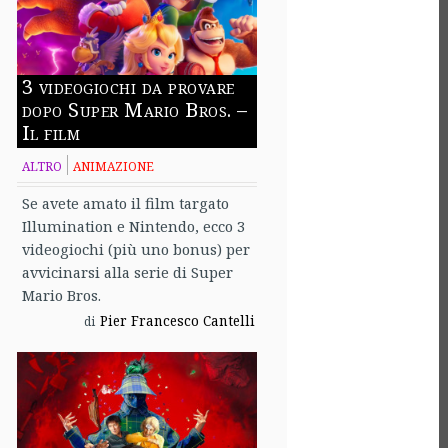
3 videogiochi da provare
dopo Super Mario Bros. –
Il film
ALTRO
ANIMAZIONE
Se avete amato il film targato
Illumination e Nintendo, ecco 3
videogiochi (più uno bonus) per
avvicinarsi alla serie di Super
Mario Bros.
Pier Francesco Cantelli
di