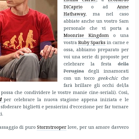
DiCaprio
o ad
Anne
Hathaway
, ma nel caso
abbiate anche un vostro Sam
personale che vi porta a
Moonrise Kingdom
o una
vostra
Ruby Sparks
in carne e
ossa, abbiamo preparato per
voi una serie di proposte per
celebrare la festa
della
Perugina
degli innamorati
con un tocco
geek-chic
che
farà brillare gli occhi del/la
ossa che condividere le vostre manie cine-seriali). Così,
ad
per celebrare la nuova stagione appena iniziata e le
e sfoderare biglietti e pensierini d’eccezione per far tornare
i.
assaggio di puro
Stormtrooper
love, per un amore davvero