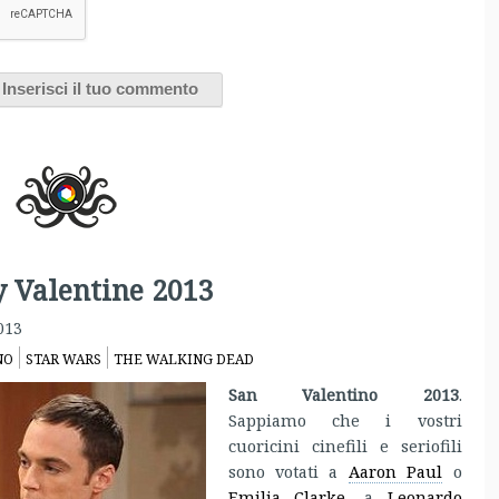
 Valentine 2013
013
NO
STAR WARS
THE WALKING DEAD
San Valentino 2013
.
Sappiamo che i vostri
cuoricini cinefili e seriofili
sono votati a
Aaron Paul
o
Emilia Clarke
, a
Leonardo