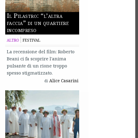
Il Pilastro: “l’altra
faccia” di un quartiere
incompreso
ALTRO
FESTIVAL
La recensione del film: Roberto
Beani ci fa scoprire l'anima
pulsante di un rione troppo
spesso stigmatizzato.
Alice Casarini
di