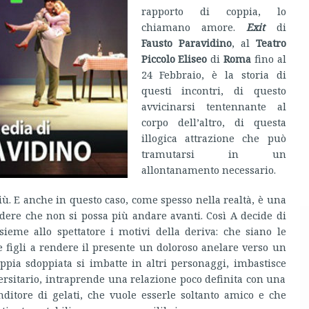
rapporto di coppia, lo
chiamano amore.
Exit
di
Fausto Paravidino
, al
Teatro
Piccolo Eliseo
di
Roma
fino al
24 Febbraio, è la storia di
questi incontri, di questo
avvicinarsi tentennante al
corpo dell’altro, di questa
illogica attrazione che può
tramutarsi in un
allontanamento necessario.
ù. E anche in questo caso, come spesso nella realtà, è una
dere che non si possa più andare avanti. Così A decide di
sieme allo spettatore i motivi della deriva: che siano le
re figli a rendere il presente un doloroso anelare verso un
oppia sdoppiata si imbatte in altri personaggi, imbastisce
versitario, intraprende una relazione poco definita con una
nditore di gelati, che vuole esserle soltanto amico e che