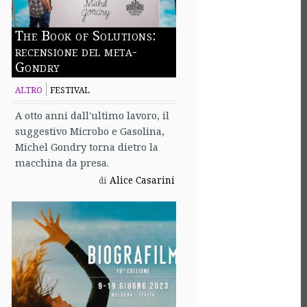
The Book of Solutions:
recensione del meta-
Gondry
ALTRO
FESTIVAL
A otto anni dall'ultimo lavoro, il
suggestivo Microbo e Gasolina,
Michel Gondry torna dietro la
macchina da presa.
Alice Casarini
di