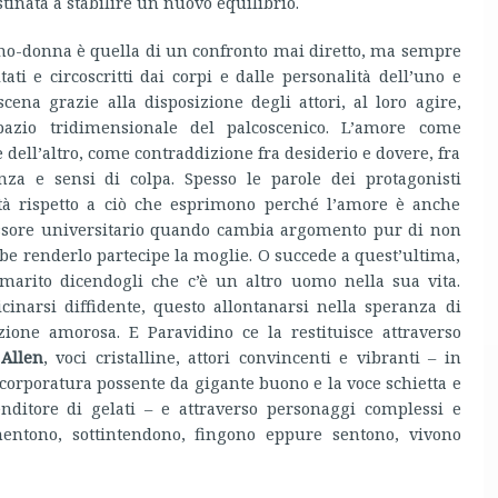
tinata a stabilire un nuovo equilibrio.
omo-donna è quella di un confronto mai diretto, ma sempre
ati e circoscritti dai corpi e dalle personalità dell’uno e
scena grazie alla disposizione degli attori, al loro agire,
pazio tridimensionale del palcoscenico. L’amore come
dell’altro, come contraddizione fra desiderio e dovere, fra
nza e sensi di colpa. Spesso le parole dei protagonisti
ontà rispetto a ciò che esprimono perché l’amore è anche
essore universitario quando cambia argomento pur di non
bbe renderlo partecipe la moglie. O succede a quest’ultima,
arito dicendogli che c’è un altro uomo nella sua vita.
cinarsi diffidente, questo allontanarsi nella speranza di
azione amorosa. E Paravidino ce la restituisce attraverso
Allen
, voci cristalline, attori convincenti e vibranti – in
 corporatura possente da gigante buono e la voce schietta e
tenditore di gelati – e attraverso personaggi complessi e
mentono, sottintendono, fingono eppure sentono, vivono