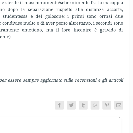
le e sterile il mascheramento/schernimento fra la ex coppia
no dopo la separazione rispetto alla distanza accorta,
a studentessa e del golosone: i primi sono ormai due
r condiviso molto e di aver perso altrettanto, i secondi sono
uramente omettono, ma il loro incontro è gravido di
ieme).
er essere sempre aggiornato sulle recensioni e gli articoli
Facebook
Twitter
Tumblr
Google+
Pinterest
Email