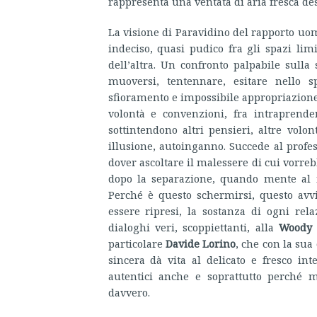
rappresenta una ventata di aria fresca des
La visione di Paravidino del rapporto u
indeciso, quasi pudico fra gli spazi limit
dell’altra. Un confronto palpabile sulla 
muoversi, tentennare, esitare nello s
sfioramento e impossibile appropriazione 
volontà e convenzioni, fra intraprende
sottintendono altri pensieri, altre vol
illusione, autoinganno. Succede al prof
dover ascoltare il malessere di cui vorre
dopo la separazione, quando mente al m
Perché è questo schermirsi, questo avvi
essere ripresi, la sostanza di ogni rel
dialoghi veri, scoppiettanti, alla
Woody 
particolare
Davide Lorino
, che con la sua
sincera dà vita al delicato e fresco in
autentici anche e soprattutto perché 
davvero.