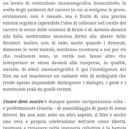
un lavoro di costruzione cinematografica. Innanzitutto, la
scelta degli ambienti del carcere in cui si svolgono le prove,
ovviamente, non è casuale, ma è frutto di una precisa
volontà registica (splendida l’idea di collocare nel cortile del
carcere le scene delle orazioni di Bruto e di Antonio davanti
alla folla, moltitudine anonima dietro alle sbarre delle
finestre). Inoltre, non di rado, anche quando i detenuti,
dismesse le vesti teatrali, sembrano mostrarsi a noi per ciò
che realmente sono, in verità non fanno altro che
interpretare se stessi davanti alla cinepresa, in qualità,
stavolta, di attori cinematografici. E qui l’intelligenza del
film sta nel mantenere un costante velo di ambiguità che
rende spesso impossibile distinguere i dialoghi, i gesti e i
movimenti reali da quelli recitati.
Cesare deve morire
è dunque questo: un’operazione colta –
e perfettamente riuscita – di assemblaggio di piani di senso
diversi. Ma non solo: sotto un altro aspetto, il film è anche
una vera e propria celebrazione dell’arte come libertà.
Destinata a rimanere nella memoria collettiva è la battuta