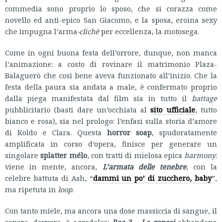
commedia sono proprio lo sposo, che si corazza come
novello ed anti-epico San Giacomo, e la sposa, eroina sexy
che impugna l’arma
-clichè
per eccellenza, la motosega.
Come in ogni buona festa dell’orrore, dunque, non manca
l’animazione: a costo di rovinare il matrimonio Plaza-
Balaguerò che così bene aveva funzionato all’inizio. Che la
festa della paura sia andata a male, è confermato proprio
dalla piega manifestata dal film sia in tutto il
battage
pubblicitario (basti dare un’occhiata al
sito ufficiale
, tutto
bianco e rosa), sia nel prologo: l’enfasi sulla storia d’amore
di Koldo e Clara. Questa
horror soap
, spudoratamente
amplificata in corso d’opera, finisce per generare un
singolare
splatter mélo
, con tratti di mielosa epica
harmony
:
viene in mente, ancora,
L’armata delle tenebre
, con la
celebre battuta di Ash, “
dammi un po’ di zucchero, baby
”,
ma ripetuta in
loop
.
Con tanto miele, ma ancora una dose massiccia di sangue, il
sapore, davvero, è agrodolce:
Rec 3 – La genesi
abbandona