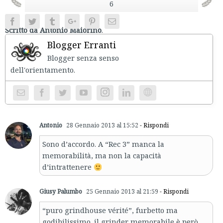
6
Facebook
Twitter
Tumblr
Google+
Pinterest
Email
Scritto da Antonio Maiorino
.
Blogger Erranti
Blogger senza senso
dell'orientament
Instagram
Website
Antonio
28 Gennaio 2013 al 15:52
- Rispondi
Sono d’accordo. A “Rec 3” manca la
memorabilità, ma non la capacità
d’intrattenere
Giusy Palumbo
25 Gennaio 2013 al 21:59
- Rispondi
“puro grindhouse vérité”, furbetto ma
godibilissimo. il grinder memorabile è però