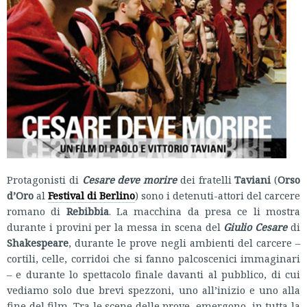
Protagonisti di
Cesare deve morire
dei fratelli
Taviani
(
Orso
d’Oro
al
Festival di Berlino
) sono i detenuti-attori del carcere
romano di
Rebibbia
. La macchina da presa ce li mostra
durante i provini per la messa in scena del
Giulio Cesare
di
Shakespeare
, durante le prove negli ambienti del carcere –
cortili, celle, corridoi che si fanno palcoscenici immaginari
– e durante lo spettacolo finale davanti al pubblico, di cui
vediamo solo due brevi spezzoni, uno all’inizio e uno alla
fine del film. Tra le scene delle prove, emergono, in tutta la