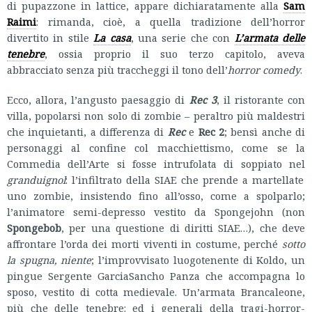
di pupazzone in lattice, appare dichiaratamente alla
Sam
Raimi
: rimanda, cioè, a quella tradizione dell’horror
divertito in stile
La casa
, una serie che con
L’armata delle
tenebre
, ossia proprio il suo terzo capitolo, aveva
abbracciato senza più traccheggi il tono dell’
horror comedy
.
Ecco, allora, l’angusto paesaggio di
Rec 3
, il ristorante con
villa, popolarsi non solo di zombie – peraltro più maldestri
che inquietanti, a differenza di
Rec
e
Rec 2
; bensì anche di
personaggi al confine col macchiettismo, come se la
Commedia dell’Arte si fosse intrufolata di soppiato nel
granduignol
: l’infiltrato della SIAE che prende a martellate
uno zombie, insistendo fino all’osso, come a spolparlo;
l’animatore semi-depresso vestito da Spongejohn (non
Spongebob
, per una questione di diritti SIAE…), che deve
affrontare l’orda dei morti viventi in costume, perché
sotto
la spugna, niente
; l’improvvisato luogotenente di Koldo, un
pingue Sergente GarciaSancho Panza che accompagna lo
sposo, vestito di cotta medievale. Un’armata Brancaleone,
più che delle tenebre: ed i generali della tragi-horror-