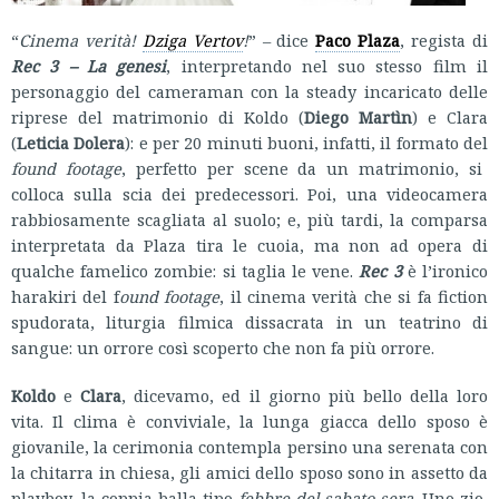
“
Cinema verità!
Dziga Vertov
!
” – dice
Paco Plaza
, regista di
Rec 3 – La genesi
, interpretando nel suo stesso film il
personaggio del cameraman con la steady incaricato delle
riprese del matrimonio di Koldo (
Diego Martìn
) e Clara
(
Leticia Dolera
): e per 20 minuti buoni, infatti, il formato del
found footage
, perfetto per scene da un matrimonio, si
colloca sulla scia dei predecessori. Poi, una videocamera
rabbiosamente scagliata al suolo; e, più tardi, la comparsa
interpretata da Plaza tira le cuoia, ma non ad opera di
qualche famelico zombie: si taglia le vene.
Rec 3
è l’ironico
harakiri del f
ound footage
, il cinema verità che si fa fiction
spudorata, liturgia filmica dissacrata in un teatrino di
sangue:
un orrore così scoperto che non fa più orrore.
Koldo
e
Clara
, dicevamo, ed il giorno più bello della loro
vita. Il clima è conviviale, la lunga giacca dello sposo è
giovanile, la cerimonia contempla persino una serenata con
la chitarra in chiesa, gli amici dello sposo sono in assetto da
playboy, la coppia balla tipo
febbre del sabato sera
. Uno zio,