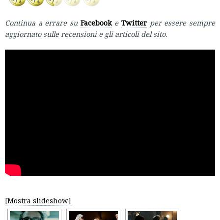
Continua a errare su
Facebook
e
Twitter
per essere sempre
aggiornato sulle recensioni e gli articoli del sito.
[Mostra slideshow]