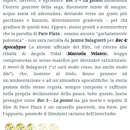
l’horror
gourmet
della saga, finemente misto di sangue,
acqua santa ed adrenalina, deviando verso un gusto più
pacchiano e bisunto, diversamente gradevole – per chi
gradisca di questi toni. Eppure, siamo pronti a scommettere
che la parodia di
Paco Plaza
– osiamo ancora: “garbatamente
polemica” – non sarà raccolta da
Jaume Balaguerò
per
Rec 4:
Apocalypse
. La sinossi ufficiale del film, col ritorno alla
ribalta di Angela Vidal (
Manuela Velasco
), troppo
compromessa in senso malefico per diventare caricaturale;
il tweet di Balaguerò (“
ci sarà molto rosso, ma anche molto
blu
”), che, insieme al titolo, fanno pensare ad
un’ambientazione e ad un’atmosfera apocalittiche; la storia
passata dello stesso regista, sempre composto e raffinato
nella propria declinazione della paura: tutto questo, lascia
presagire come
Rec 3 – La genesi
sia già morto e sepolto. Il
film di Paco Plaza è un carosello piacevole, ma forse, per
l’appunto, possiede il (limitato) carisma dell’interludio.