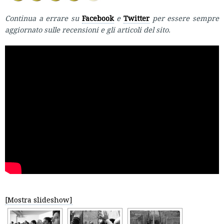
Continua a errare su
Facebook
e
Twitter
per essere sempre
aggiornato sulle recensioni e gli articoli del sito.
[Mostra slideshow]