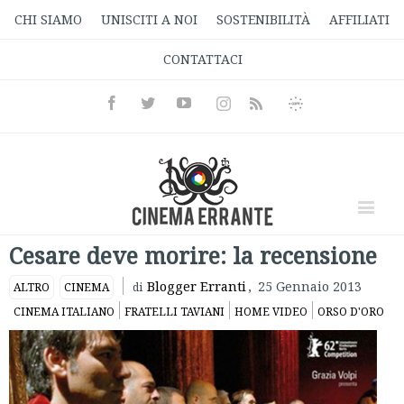
CHI SIAMO
UNISCITI A NOI
SOSTENIBILITÀ
AFFILIATI
CONTATTACI
Facebook
Twitter
Youtube
Instagram
Informativa
Rss
Privacy
Cesare deve morire: la recensione
Blogger Erranti
,
25 Gennaio 2013
ALTRO
CINEMA
di
CINEMA ITALIANO
FRATELLI TAVIANI
HOME VIDEO
ORSO D'ORO