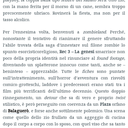
con la mano ferita per il morso di un cane, sembra troppo
precocemente ubriaco. Rovinerà la fiesta, ma non per il
tasso alcolico.
Per l’ennesima volta, benvenuti a
zombieland
. Perché,
nonostante il tentativo di rianimare il genere sfruttando
l’abile trovata della saga d’innestare sul filone zombie lo
spunto esorcisticoreligioso,
Rec 3 – La genesi
smarrisce non
poco della propria identità nel rinunciare al
found footage
,
diventando un splatterone innocuo come tanti, anche se –
beninteso – apprezzabile. Tutte le
fiches
sono puntate
sull’intrattenimento, sull’horror d’avventura con risvolti
comico-grotteschi, laddove i predecessori erano stati tra i
film più terrificanti dell’ultimo decennio. Questo doppio
rinnegamento, un
detour
che sa di vero e proprio
twist
stilistico, è però perseguito con coerenza da un
Plaza
orfano
di
Balaguerò
, e forse anche sottilmente polemico. Una scena
come quello dello zio frullato da un aggeggio di cucina
dopo il corpo a corpo con lo sposo, con quel viso che sa tanto