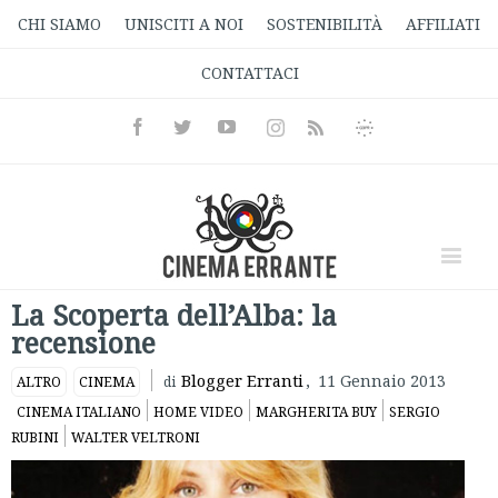
CHI SIAMO
UNISCITI A NOI
SOSTENIBILITÀ
AFFILIATI
CONTATTACI
Facebook
Twitter
Youtube
Instagram
Informativa
Rss
Privacy
La Scoperta dell’Alba: la
recensione
Blogger Erranti
,
11 Gennaio 2013
ALTRO
CINEMA
di
CINEMA ITALIANO
HOME VIDEO
MARGHERITA BUY
SERGIO
RUBINI
WALTER VELTRONI