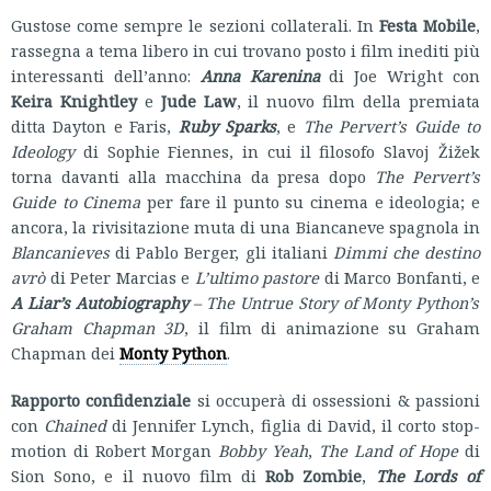
Gustose come sempre le sezioni collaterali. In
Festa Mobile
,
rassegna a tema libero in cui trovano posto i film inediti più
interessanti dell’anno:
Anna Karenina
di Joe Wright con
Keira Knightley
e
Jude Law
, il nuovo film della premiata
ditta Dayton e Faris,
Ruby Sparks
, e
The Pervert’s Guide to
Ideology
di Sophie Fiennes, in cui il filosofo Slavoj Žižek
torna davanti alla macchina da presa dopo
The Pervert’s
Guide to Cinema
per fare il punto su cinema e ideologia; e
ancora, la rivisitazione muta di una Biancaneve spagnola in
Blancanieves
di Pablo Berger, gli italiani
Dimmi che destino
avrò
di Peter Marcias e
L’ultimo pastore
di Marco Bonfanti, e
A Liar’s Autobiography
– The Untrue Story of Monty Python’s
Graham Chapman 3D
, il film di animazione su Graham
Chapman dei
Monty Python
.
Rapporto confidenziale
si occuperà di ossessioni & passioni
con
Chained
di Jennifer Lynch, figlia di David, il corto stop-
motion di Robert Morgan
Bobby Yeah
,
The Land of Hope
di
Sion Sono, e il nuovo film di
Rob Zombie
,
The Lords of