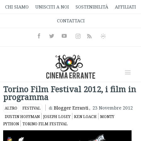
CHI SIAMO
UNISCITI A NOI
SOSTENIBILITÀ
AFFILIATI
CONTATTACI
Facebook
Twitter
Youtube
Instagram
Informativa
Rss
Privacy
Torino Film Festival 2012, i film in
programma
Blogger Erranti
,
23 Novembre 2012
ALTRO
FESTIVAL
di
DUSTIN HOFFMAN
JOSEPH LOSEY
KEN LOACH
MONTY
PYTHON
TORINO FILM FESTIVAL