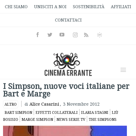
CHI SIAMO
UNISCITI A NOI
SOSTENIBILITÀ
AFFILIATI
CONTATTACI
Facebook
Twitter
Youtube
Instagram
Informativa
Rss
Privacy
I Simpson, nuove voci italiane per
Bart e Marge
Alice Casarini
,
3 Novembre 2012
ALTRO
di
BART SIMPSON
EFFETTI COLLATERALI
ILARIA STAGNI
LIÙ
BOSISIO
MARGE SIMPSON
NEWS SERIE TV
THE SIMPSONS