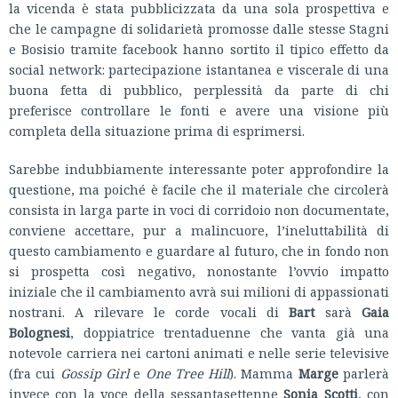
la vicenda è stata pubblicizzata da una sola prospettiva e
che le campagne di solidarietà promosse dalle stesse Stagni
e Bosisio tramite facebook hanno sortito il tipico effetto da
social network: partecipazione istantanea e viscerale di una
buona fetta di pubblico, perplessità da parte di chi
preferisce controllare le fonti e avere una visione più
completa della situazione prima di esprimersi.
Sarebbe indubbiamente interessante poter approfondire la
questione, ma poiché è facile che il materiale che circolerà
consista in larga parte in voci di corridoio non documentate,
conviene accettare, pur a malincuore, l’ineluttabilità di
questo cambiamento e guardare al futuro, che in fondo non
si prospetta così negativo, nonostante l’ovvio impatto
iniziale che il cambiamento avrà sui milioni di appassionati
nostrani. A rilevare le corde vocali di
Bart
sarà
Gaia
Bolognesi
, doppiatrice trentaduenne che vanta già una
notevole carriera nei cartoni animati e nelle serie televisive
(fra cui
Gossip Girl
e
One Tree Hill
). Mamma
Marge
parlerà
invece con la voce della sessantasettenne
Sonia Scotti
, con