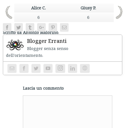
Alice C.
Giusy P.
6
6
Facebook
Twitter
Tumblr
Google+
Pinterest
Email
Scritto da Antonio Maiorino
.
Blogger Erranti
Blogger senza senso
dell'orientament
Instagram
Website
Lascia un commento
Comment