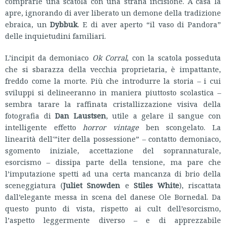
comprarle una scatola con una strana incisione. A casa la
apre, ignorando di aver liberato un demone della tradizione
ebraica, un
Dybbuk
. E di aver aperto “il vaso di Pandora”
delle inquietudini familiari.
L’incipit da demoniaco
Ok Corral
, con la scatola posseduta
che si sbarazza della vecchia proprietaria, è impattante,
freddo come la morte. Più che introdurre la storia – i cui
sviluppi si delineeranno in maniera piuttosto scolastica –
sembra tarare la raffinata cristallizzazione visiva della
fotografia di
Dan Laustsen
, utile a gelare il sangue con
intelligente effetto
horror vintage
ben scongelato. La
linearità dell'”iter della possessione” – contatto demoniaco,
sgomento iniziale, accettazione del soprannaturale,
esorcismo – dissipa parte della tensione, ma pare che
l’imputazione spetti ad una certa mancanza di brio della
sceneggiatura (
Juliet Snowden
e
Stiles White
), riscattata
dall’elegante messa in scena del danese
Ole Bornedal. Da
questo punto di vista, rispetto ai cult dell’esorcismo,
l’aspetto leggermente diverso – e di apprezzabile