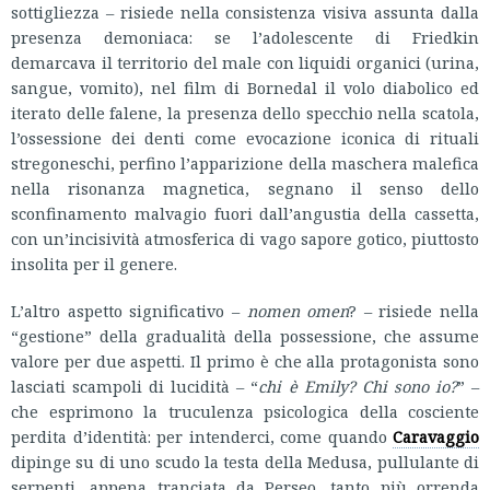
sottigliezza – risiede nella consistenza visiva assunta dalla
presenza demoniaca: se l’adolescente di Friedkin
demarcava il territorio del male con liquidi organici (urina,
sangue, vomito), nel film di Bornedal il volo diabolico ed
iterato delle falene, la presenza dello specchio nella scatola,
l’ossessione dei denti come evocazione iconica di rituali
stregoneschi, perfino l’apparizione della maschera malefica
nella risonanza magnetica, segnano il senso dello
sconfinamento malvagio fuori dall’angustia della cassetta,
con un’incisività atmosferica di vago sapore gotico, piuttosto
insolita per il genere.
L’altro aspetto significativo –
nomen omen
? – risiede nella
“gestione” della gradualità della possessione, che assume
valore per due aspetti. Il primo è che alla protagonista sono
lasciati scampoli di lucidità – “
chi è Emily? Chi sono io?
” –
che esprimono la truculenza psicologica della cosciente
perdita d’identità: per intenderci, come quando
Caravaggio
dipinge su di uno scudo la testa della Medusa, pullulante di
serpenti, appena tranciata da Perseo, tanto più orrenda