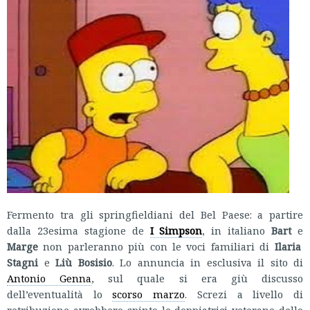
Fermento tra gli springfieldiani del Bel Paese: a partire
dalla 23esima stagione de
I Simpson
, in italiano
Bart
e
Marge
non parleranno più con le voci familiari di
Ilaria
Stagni
e
Liù Bosisio
. Lo annuncia in esclusiva il sito di
Antonio Genna
, sul quale si era giù discusso
dell’eventualità lo
scorso marzo
. Screzi a livello di
retribuzione avrebbero spinto le doppiatrici veterane dello