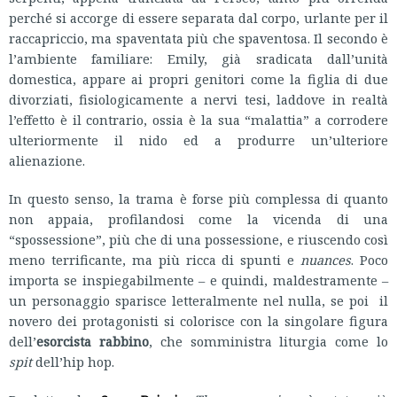
perché si accorge di essere separata dal corpo, urlante per il
raccapriccio, ma spaventata più che spaventosa. Il secondo è
l’ambiente familiare: Emily, già sradicata dall’unità
domestica, appare ai propri genitori come la figlia di due
divorziati, fisiologicamente a nervi tesi, laddove in realtà
l’effetto è il contrario, ossia è la sua “malattia” a corrodere
ulteriormente il nido ed a produrre un’ulteriore
alienazione.
In questo senso, la trama è forse più complessa di quanto
non appaia, profilandosi come la vicenda di una
“spossessione”, più che di una possessione, e riuscendo così
meno terrificante, ma più ricca di spunti e
nuances
. Poco
importa se inspiegabilmente – e quindi, maldestramente –
un personaggio sparisce letteralmente nel nulla, se poi il
novero dei protagonisti si colorisce con la singolare figura
dell’
esorcista rabbino
, che somministra liturgia come lo
spit
dell’hip hop.