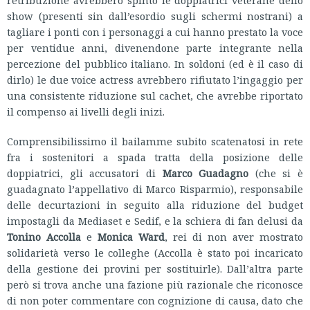
show (presenti sin dall’esordio sugli schermi nostrani) a
tagliare i ponti con i personaggi a cui hanno prestato la voce
per ventidue anni, divenendone parte integrante nella
percezione del pubblico italiano. In soldoni (ed è il caso di
dirlo) le due voice actress avrebbero rifiutato l’ingaggio per
una consistente riduzione sul cachet, che avrebbe riportato
il compenso ai livelli degli inizi.
Comprensibilissimo il bailamme subito scatenatosi in rete
fra i sostenitori a spada tratta della posizione delle
doppiatrici, gli accusatori di
Marco Guadagno
(che si è
guadagnato l’appellativo di Marco Risparmio), responsabile
delle decurtazioni in seguito alla riduzione del budget
impostagli da Mediaset e Sedif, e la schiera di fan delusi da
Tonino Accolla
e
Monica Ward
, rei di non aver mostrato
solidarietà verso le colleghe (Accolla è stato poi incaricato
della gestione dei provini per sostituirle). Dall’altra parte
però si trova anche una fazione più razionale che riconosce
di non poter commentare con cognizione di causa, dato che