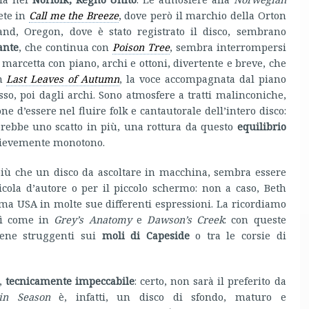
rete in
Call me the Breeze
, dove però il marchio della Orton
and, Oregon, dove è stato registrato il disco, sembrano
ante
, che continua con
Poison Tree
, sembra interrompersi
 marcetta con piano, archi e ottoni, divertente e breve, che
on
Last Leaves of Autumn
, la voce accompagnata dal piano
so, poi dagli archi. Sono atmosfere a tratti malinconiche,
 d’essere nel fluire folk e cantautorale dell’intero disco:
erebbe uno scatto in più, una rottura da questo
equilibrio
e lievemente monotono.
iù che un disco da ascoltare in macchina, sembra essere
cola d’autore o per il piccolo schermo: non a caso, Beth
ma USA in molte sue differenti espressioni. La ricordiamo
sì come in
Grey’s Anatomy
e
Dawson’s Creek
: con queste
cene struggenti sui
moli di Capeside
o tra le corsie di
e,
tecnicamente impeccabile
: certo, non sarà il preferito da
in Season
è, infatti, un disco di sfondo, maturo e