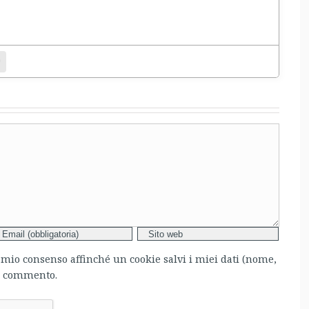
entamento.
bsite
l mio consenso affinché un cookie salvi i miei dati (nome,
mo commento.