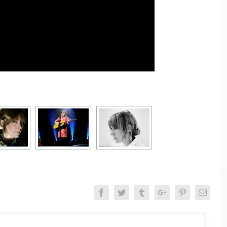
Facebook
Twitter
Tumblr
Google+
Pinterest
Email