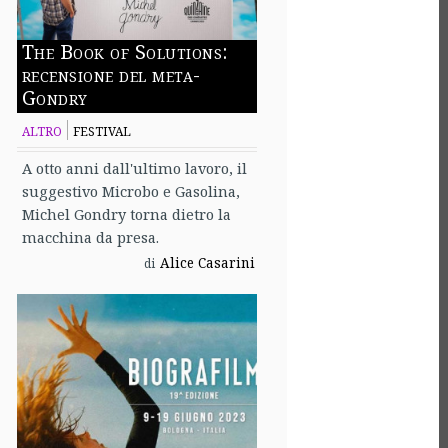
The Book of Solutions:
recensione del meta-
Gondry
ALTRO
FESTIVAL
A otto anni dall'ultimo lavoro, il
suggestivo Microbo e Gasolina,
Michel Gondry torna dietro la
macchina da presa.
Alice Casarini
di