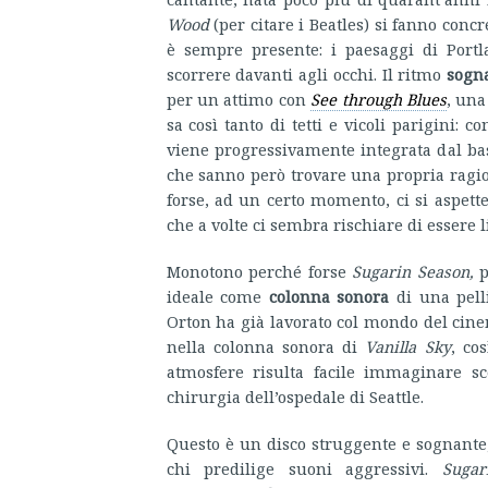
Wood
(per citare i Beatles) si fanno conc
è sempre presente: i paesaggi di Portl
scorrere davanti agli occhi. Il ritmo
sogn
per un attimo con
See through Blues
, una
sa così tanto di tetti e vicoli parigini: c
viene progressivamente integrata dal bas
che sanno però trovare una propria ragione
forse, ad un certo momento, ci si aspett
che a volte ci sembra rischiare di esser
Monotono perché forse
Sugarin Season,
p
ideale come
colonna sonora
di una pelli
Orton ha già lavorato col mondo del cine
nella colonna sonora di
Vanilla Sky
, co
atmosfere risulta facile immaginare s
chirurgia dell’ospedale di Seattle.
Questo è un disco struggente e sognant
chi predilige suoni aggressivi.
Sugar