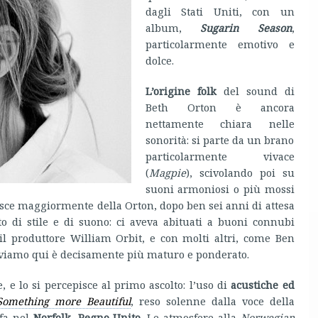
dagli Stati Uniti, con un
album,
Sugarin Season
,
particolarmente emotivo e
dolce.
L’origine folk
del sound di
Beth Orton è ancora
nettamente chiara nelle
sonorità: si parte da un brano
particolarmente vivace
(
Magpie
), scivolando poi su
suoni armoniosi o più mossi
pisce maggiormente della Orton, dopo ben sei anni di attesa
 di stile e di suono: ci aveva abituati a buoni connubi
il produttore William Orbit, e con molti altri, come Ben
viamo qui è decisamente più maturo e ponderato.
e, e lo si percepisce al primo ascolto: l’uso di
acustiche ed
Something more Beautiful
, reso solenne dalla voce della
 fa nel
Norfolk, Regno Unito
. Le atmosfere alla
Norwegian