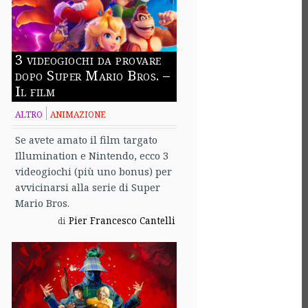
3 videogiochi da provare
dopo Super Mario Bros. –
Il film
ALTRO
ANIMAZIONE
Se avete amato il film targato
Illumination e Nintendo, ecco 3
videogiochi (più uno bonus) per
avvicinarsi alla serie di Super
Mario Bros.
Pier Francesco Cantelli
di