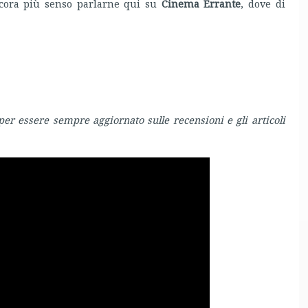
ncora più senso parlarne qui su
Cinema Errante
, dove di
per essere sempre aggiornato sulle recensioni e gli articoli