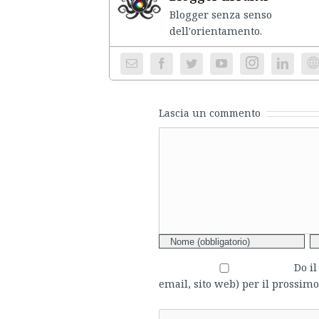
Blogger senza senso
dell'ori
Instagram
We
Lascia un commento
Comment
Do i
email, sito web) per il prossi