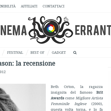
NIBILITÀ
AFFILIATI
CONTATTACI
FESTIVAL
BEST OF
GADGET
ason: la recensione
2012
Beth Orton, la ragazza
insignita del famoso
Brit
Awards
come
Migliore Artista
Femminile Inglese
(2000),
questa volta torna, e lo fa