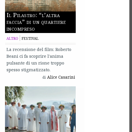
Il Pilastro: “l’altra
faccia” di un quartiere
incompreso
ALTRO
FESTIVAL
La recensione del film: Roberto
Beani ci fa scoprire l'anima
pulsante di un rione troppo
spesso stigmatizzato.
Alice Casarini
di