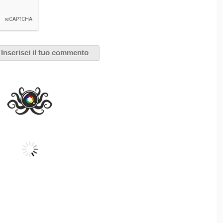
o Bene: Macbeth horror suite
 Ottobre 2012
ENE
Macbeth horror suite
di
Carmelo Bene fu realizzato
per la televisione nel 1997,