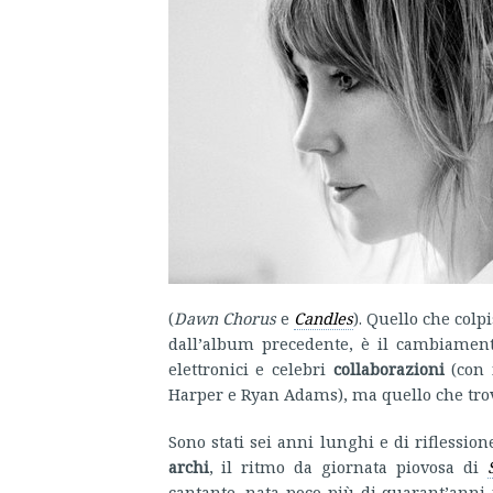
(
Dawn Chorus
e
Candles
). Quello che col
dall’album precedente, è il cambiamento
elettronici e celebri
collaborazioni
(con 
Harper e Ryan Adams), ma quello che tro
Sono stati sei anni lunghi e di riflession
archi
, il ritmo da giornata piovosa di
cantante, nata poco più di quarant’anni