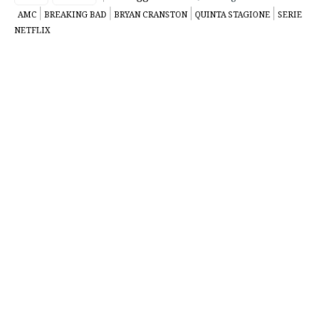
Live free or die
. La season première di
Breaking Bad
prende
in prestito il titolo dal motto del New Hampshire. E
scopriamo così che ogni stato unito ne ha uno. Quello del
New Mexico è “Crescit eundo” (cresce con il passare del
tempo). Non è certo il caso di Walt che, episodio dopo
episodio, stagione dopo stagione, si avvicina sempre di più