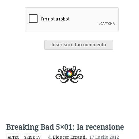
Breaking Bad 5×01: la recensione
Blogger Erranti
,
17 Luglio 2012
ALTRO
SERIE TV
di
AMC
BREAKING BAD
BRYAN CRANSTON
QUINTA STAGIONE
SERIE
NETFLIX