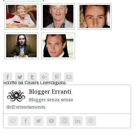
Facebook
Twitter
Tumblr
Google+
Pinterest
Email
Scritto da Chiara Checcaglini
.
Blogger Erranti
Blogger senza senso
dell'orientament
Instagram
Website