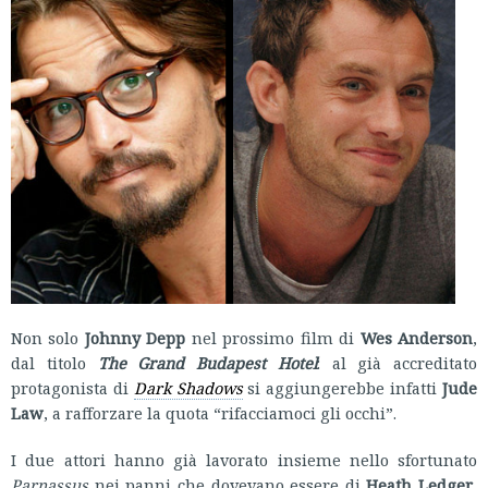
Non solo
Johnny Depp
nel prossimo film di
Wes Anderson
,
dal titolo
The Grand Budapest Hotel
: al già accreditato
protagonista di
Dark Shadows
si aggiungerebbe infatti
Jude
Law
, a rafforzare la quota “rifacciamoci gli occhi”.
I due attori hanno già lavorato insieme nello sfortunato
Parnassus
nei panni che dovevano essere di
Heath Ledger
,