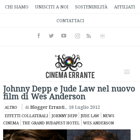
CHI SIAMO
UNISCITI A NOI
SOSTENIBILITÀ
AFFILIATI
CONTATTACI
Facebook
Twitter
Youtube
Instagram
Informativa
Rss
Privacy
Johnny Depp e Jude Law nel nuovo
film di Wes Anderson
Blogger Erranti
,
18 Luglio 2012
ALTRO
di
EFFETTI COLLATERALI
JOHNNY DEPP
JUDE LAW
NEWS
CINEMA
THE GRAND BUDAPEST HOTEL
WES ANDERSON