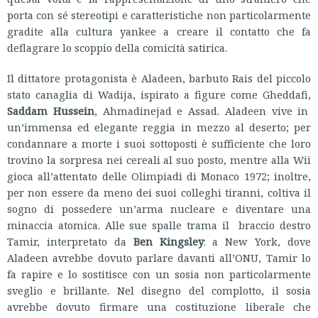
porta con sé stereotipi e caratteristiche non particolarmente
gradite alla cultura yankee a creare il contatto che fa
deflagrare lo scoppio della comicità satirica.
Il dittatore protagonista è Aladeen, barbuto Rais del piccolo
stato canaglia di Wadija, ispirato a figure come Gheddafi,
Saddam Hussein
, Ahmadinejad e Assad. Aladeen vive in
un’immensa ed elegante reggia in mezzo al deserto; per
condannare a morte i suoi sottoposti è sufficiente che loro
trovino la sorpresa nei cereali al suo posto, mentre alla Wii
gioca all’attentato delle Olimpiadi di Monaco 1972; inoltre,
per non essere da meno dei suoi colleghi tiranni, coltiva il
sogno di possedere un’arma nucleare e diventare una
minaccia atomica. Alle sue spalle trama il braccio destro
Tamir, interpretato da
Ben Kingsley
: a New York, dove
Aladeen avrebbe dovuto parlare davanti all’ONU, Tamir lo
fa rapire e lo sostitisce con un sosia non particolarmente
sveglio e brillante. Nel disegno del complotto, il sosia
avrebbe dovuto firmare una costituzione liberale che