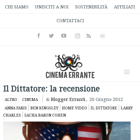
CHI SIAMO
UNISCITI A NOI
SOSTENIBILITÀ
AFFILIATI
CONTATTACI
Facebook
Twitter
Youtube
Instagram
Informativa
Rss
Privacy
Il Dittatore: la recensione
Blogger Erranti
,
20 Giugno 2012
ALTRO
CINEMA
di
ANNA FARIS
BEN KINGSLEY
HOME VIDEO
IL DITTATORE
LARRY
CHARLES
SACHA BARON COHEN