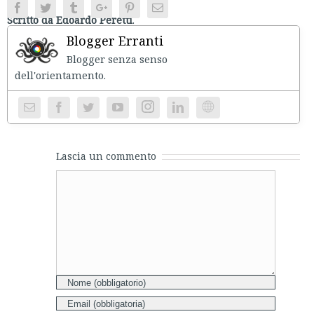
Facebook
Twitter
Tumblr
Google+
Pinterest
Email
Scritto da Edoardo Peretti
.
Blogger Erranti
Blogger senza senso
dell'orientament
Instagram
Website
Lascia un commento
Comment