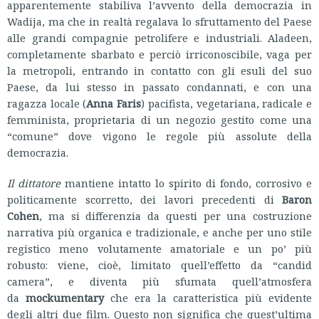
apparentemente stabiliva l’avvento della democrazia in
Wadija, ma che in realtà regalava lo sfruttamento del Paese
alle grandi compagnie petrolifere e industriali. Aladeen,
completamente sbarbato e perciò irriconoscibile, vaga per
la metropoli, entrando in contatto con gli esuli del suo
Paese, da lui stesso in passato condannati, e con una
ragazza locale (
Anna Faris
) pacifista, vegetariana, radicale e
femminista, proprietaria di un negozio gestito come una
“comune” dove vigono le regole più assolute della
democrazia.
Il dittatore
mantiene intatto lo spirito di fondo, corrosivo e
politicamente scorretto, dei lavori precedenti di
Baron
Cohen
, ma si differenzia da questi per una costruzione
narrativa più organica e tradizionale, e anche per uno stile
registico meno volutamente amatoriale e un po’ più
robusto: viene, cioè, limitato quell’effetto da “candid
camera”, e diventa più sfumata quell’atmosfera
da
mockumentary
che era la caratteristica più evidente
degli altri due film. Questo non significa che quest’ultima