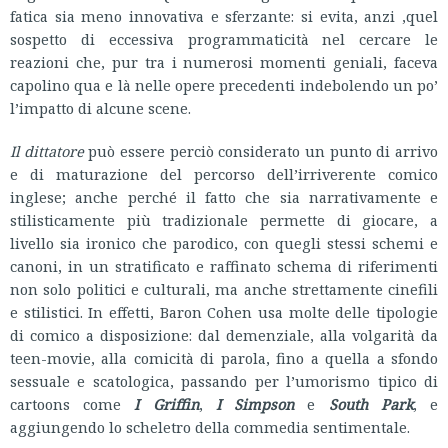
fatica sia meno innovativa e sferzante: si evita, anzi ,quel
sospetto di eccessiva programmaticità nel cercare le
reazioni che, pur tra i numerosi momenti geniali, faceva
capolino qua e là nelle opere precedenti indebolendo un po’
l’impatto di alcune scene.
Il dittatore
può essere perciò considerato un punto di arrivo
e di maturazione del percorso dell’irriverente comico
inglese; anche perché il fatto che sia narrativamente e
stilisticamente più tradizionale permette di giocare, a
livello sia ironico che parodico, con quegli stessi schemi e
canoni, in un stratificato e raffinato schema di riferimenti
non solo politici e culturali, ma anche strettamente cinefili
e stilistici. In effetti, Baron Cohen usa molte delle tipologie
di comico a disposizione: dal demenziale, alla volgarità da
teen-movie, alla comicità di parola, fino a quella a sfondo
sessuale e scatologica, passando per l’umorismo tipico di
cartoons come
I
Griffin
,
I
Simpson
e
South Park
, e
aggiungendo lo scheletro della commedia sentimentale.