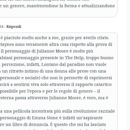
re un genere, mantenendone la forma e attualizzandone
34
- Rispondi
 piaciuto molto anche a me, grazie per averlo citato.
Haynes sono veramente altra cosa rispetto alla prova di
. Il personaggio di Julianne Moore è molto più
ualsiasi personaggio presente in The Help, troppo buono
a percezione, infatti, Lontano dal paradiso non vuole
 un ritratto intimo di una donna alle prese con una
(personale e sociale) che non le permette di esprimersi
cirà a sentirsi viva solo attraverso il rapporto catartico
ossibile per l’epoca e per le regole di genere – il
terna passa attraverso Julianne Moore, è vero, ma è
 una pellicola incentrata più sulla rivoluzione razziale
l personaggio di Emma Stone è infatti un’aspirante
ere un libro di denuncia. È questo che mi ha lasciato