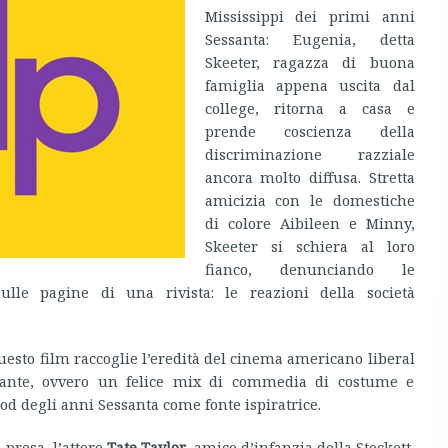
Mississippi dei primi anni
Sessanta: Eugenia, detta
Skeeter, ragazza di buona
famiglia appena uscita dal
college, ritorna a casa e
prende coscienza della
discriminazione razziale
ancora molto diffusa. Stretta
amicizia con le domestiche
di colore Aibileen e Minny,
Skeeter si schiera al loro
fianco, denunciando le
sulle pagine di una rivista: le reazioni della società
questo film raccoglie l’eredità del cinema americano liberal
ivante, ovvero un felice mix di commedia di costume e
d degli anni Sessanta come fonte ispiratrice.
 presa, l’attore
Tate Taylor
, amico d’infanzia della Stockett,