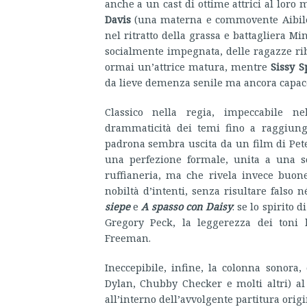
anche a un cast di ottime attrici al loro 
Davis
(una materna e commovente Aibilee
nel ritratto della grassa e battagliera
socialmente impegnata, delle ragazze rib
ormai un’attrice matura, mentre
Sissy S
da lieve demenza senile ma ancora capace 
Classico nella regia, impeccabile ne
drammaticità dei temi fino a raggiunge
padrona sembra uscita da un film di Pete
una perfezione formale, unita a una s
ruffianeria, ma che rivela invece buone
nobiltà d’intenti, senza risultare falso n
siepe
e
A spasso con Daisy
: se lo spirito 
Gregory Peck, la leggerezza dei ton
Freeman.
Ineccepibile, infine, la colonna sonora
Dylan, Chubby Checker e molti altri) a
all’interno dell’avvolgente partitura orig