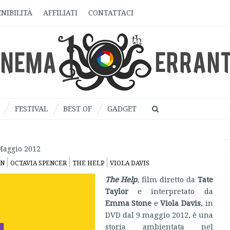
NIBILITÀ
AFFILIATI
CONTATTACI
FESTIVAL
BEST OF
GADGET
Maggio 2012
IN
OCTAVIA SPENCER
THE HELP
VIOLA DAVIS
The Help
, film diretto da
Tate
Taylor
e interpretato da
Emma Stone
e
Viola Davis
, in
DVD dal 9 maggio 2012, è una
storia ambientata nel