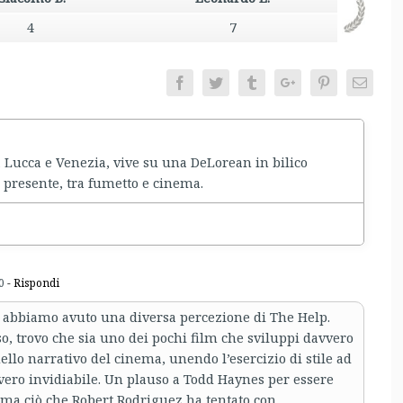
4
7
Facebook
Twitter
Tumblr
Google+
Pinterest
Email
a Lucca e Venezia, vive su una DeLorean in bilico
 presente, tra fumetto e cinema.
0
- Rispondi
 abbiamo avuto una diversa percezione di The Help.
o, trovo che sia uno dei pochi film che sviluppi davvero
ello narrativo del cinema, unendo l’esercizio di stile ad
vero invidiabile. Un plauso a Todd Haynes per essere
mma ciò che Robert Rodriguez ha tentato con