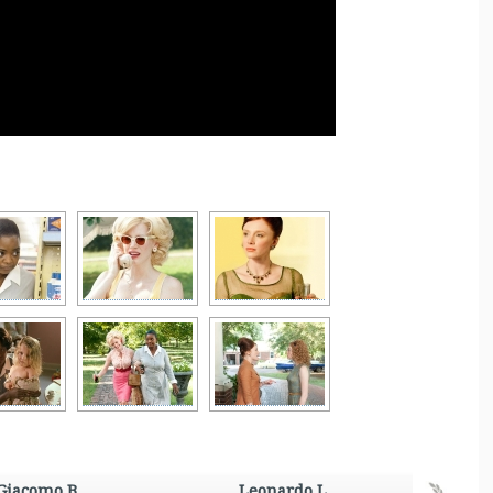
Giacomo B.
Leonardo L.