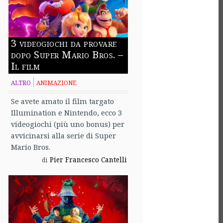
3 videogiochi da provare
dopo Super Mario Bros. –
Il film
ALTRO
ANIMAZIONE
Se avete amato il film targato
Illumination e Nintendo, ecco 3
videogiochi (più uno bonus) per
avvicinarsi alla serie di Super
Mario Bros.
Pier Francesco Cantelli
di