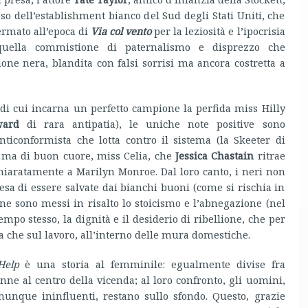
so dell’establishment bianco del Sud degli Stati Uniti, che
rmato all’epoca di
Via col vento
per la leziosità e l’ipocrisia
 quella commistione di paternalismo e disprezzo che
ione nera, blandita con falsi sorrisi ma ancora costretta a
di cui incarna un perfetto campione la perfida miss Hilly
ward
di rara antipatia), le uniche note positive sono
nticonformista che lotta contro il sistema (la Skeeter di
, ma di buon cuore, miss Celia, che
Jessica Chastain
ritrae
chiaratamente a Marilyn Monroe. Dal loro canto, i neri non
esa di essere salvate dai bianchi buoni (come si rischia in
 ne sono messi in risalto lo stoicismo e l’abnegazione (nel
empo stesso, la dignità e il desiderio di ribellione, che per
 che sul lavoro, all’interno delle mura domestiche.
Help
è una storia al femminile: egualmente divise fra
nne al centro della vicenda; al loro confronto, gli uomini,
munque ininfluenti, restano sullo sfondo. Questo, grazie