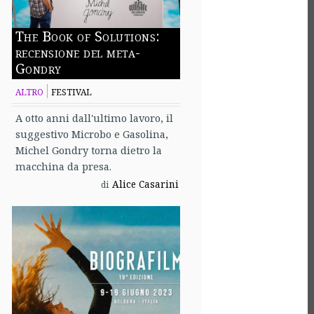
The Book of Solutions:
recensione del meta-
Gondry
ALTRO
FESTIVAL
A otto anni dall'ultimo lavoro, il
suggestivo Microbo e Gasolina,
Michel Gondry torna dietro la
macchina da presa.
Alice Casarini
di