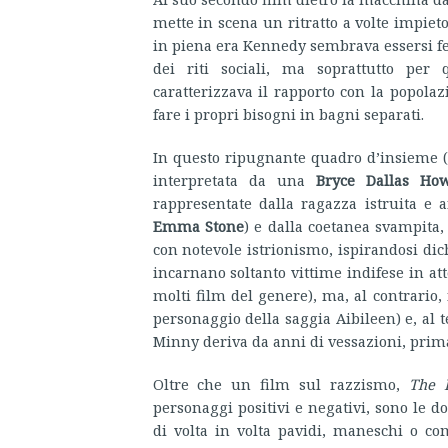
mette in scena un ritratto a volte impieto
in piena era Kennedy sembrava essersi fe
dei riti sociali, ma soprattutto per
caratterizzava il rapporto con la popolaz
fare i propri bisogni in bagni separati.
In questo ripugnante quadro d’insieme (
interpretata da una
Bryce Dallas Ho
rappresentate dalla ragazza istruita e a
Emma Stone
) e dalla coetanea svampita
con notevole istrionismo, ispirandosi di
incarnano soltanto vittime indifese in att
molti film del genere), ma, al contrario,
personaggio della saggia Aibileen) e, al t
Minny deriva da anni di vessazioni, prima
Oltre che un film sul razzismo,
The 
personaggi positivi e negativi, sono le do
di volta in volta pavidi, maneschi o co