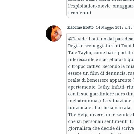
l’exploitation-movie: omaggia
i contenuti.
Giacomo Brotto
14 Maggio 2012 al 15:
@Davide: Lontano dal paradiso è
Regia e sceneggiatura di Todd 
Tate Taylor, come hai riportato
interessante e sfaccettato di q
o troppo cattivo. Secondo la mi
essere un film di denuncia, ma
realtà di benessere apparente 
apertamente. Cathy, infatti, rius
con il suo giardiniere nero (imp
melodramma-). La situazione es
funzionale alla storia narrata.
The Help, invece, mi è sembrata
che su personali sentimenti. I
giornalista che decide di scriv