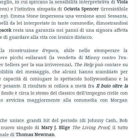
meglio, in cui spiccano la sensibilità interpretativa di
Viola
n) e l’istintiva simpatia di
Octavia Spencer
(irresistibile
 Minny). Emma Stone impersona una versione anni Sessanta,
elli da lei interpretate in tante commedie, dimostrandosi
pacek
resta una garanzia nei panni di una signora affetta
di guardare alla vita con ironico distacco.
lla ricostruzione d’epoca, abile nello stemperare la
re picchi esilaranti (la vendetta di Minny contro l’ex-
r Sellers per la sua irriverenza),
The Help
può contare su
olidità del messaggio, che alcuni hanno scambiato per
 capacità di coniugare lo spettacolo hollywoodiano e la
é pesante. Il risultato si colloca a metà fra
Il buio oltre la
di fondo è circa lo stesso del classico dell’impegno civile con
i lo avvicina maggiormente alla commedia con Morgan
, che unisce grandi hit del periodo (di Johnny Cash, Bob
l nuovo singolo di
Mary J. Blige
The Living Proof
, il tutto
inale di
Thomas Newman
.