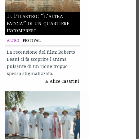
Il Pilastro: “l’altra
faccia” di un quartiere
incompreso
ALTRO
FESTIVAL
La recensione del film: Roberto
Beani ci fa scoprire l'anima
pulsante di un rione troppo
spesso stigmatizzato.
Alice Casarini
di