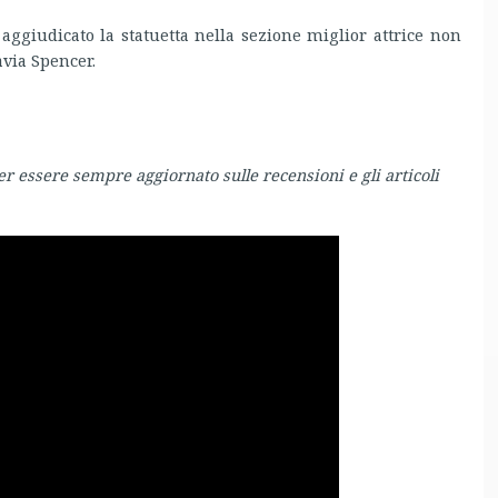
 aggiudicato la statuetta nella sezione miglior attrice non
avia Spencer.
er essere sempre aggiornato sulle recensioni e gli articoli