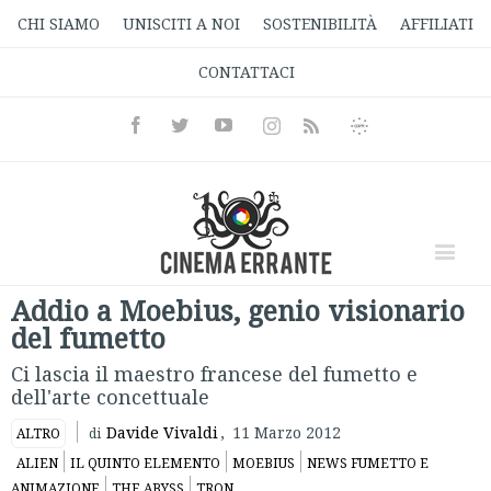
CHI SIAMO
UNISCITI A NOI
SOSTENIBILITÀ
AFFILIATI
CONTATTACI
Facebook
Twitter
Youtube
Instagram
Informativa
Rss
Privacy
Addio a Moebius, genio visionario
del fumetto
Ci lascia il maestro francese del fumetto e
dell'arte concettuale
Davide Vivaldi
,
11 Marzo 2012
ALTRO
di
ALIEN
IL QUINTO ELEMENTO
MOEBIUS
NEWS FUMETTO E
ANIMAZIONE
THE ABYSS
TRON