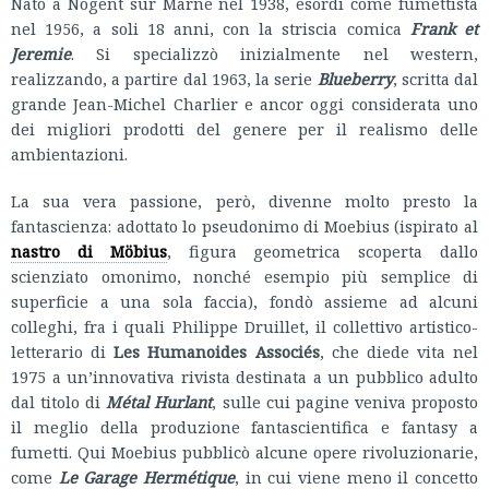
Nato a Nogent sur Marne nel 1938, esordì come fumettista
nel 1956, a soli 18 anni, con la striscia comica
Frank et
Jeremie
. Si specializzò inizialmente nel western,
realizzando, a partire dal 1963, la serie
Blueberry
, scritta dal
grande Jean-Michel Charlier e ancor oggi considerata uno
dei migliori prodotti del genere per il realismo delle
ambientazioni.
La sua vera passione, però, divenne molto presto la
fantascienza: adottato lo pseudonimo di Moebius (ispirato al
nastro di Möbius
, figura geometrica scoperta dallo
scienziato omonimo, nonché esempio più semplice di
superficie a una sola faccia), fondò assieme ad alcuni
colleghi, fra i quali Philippe Druillet, il collettivo artistico-
letterario di
Les Humanoides Associés
, che diede vita nel
1975 a un’innovativa rivista destinata a un pubblico adulto
dal titolo di
Métal Hurlant
, sulle cui pagine veniva proposto
il meglio della produzione fantascientifica e fantasy a
fumetti. Qui Moebius pubblicò alcune opere rivoluzionarie,
come
Le Garage Hermétique
, in cui viene meno il concetto