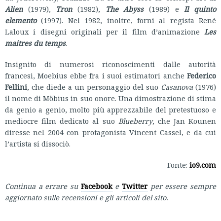
Alien
(1979),
Tron
(1982),
The Abyss
(1989) e
Il quinto
elemento
(1997). Nel 1982, inoltre, fornì al regista René
Laloux i disegni originali per il film d’animazione
Les
maitres du temps
.
Insignito di numerosi riconoscimenti dalle autorità
francesi, Moebius ebbe fra i suoi estimatori anche
Federico
Fellini
, che diede a un personaggio del suo
Casanova
(1976)
il nome di Möbius in suo onore. Una dimostrazione di stima
da genio a genio, molto più apprezzabile del pretestuoso e
mediocre film dedicato al suo
Blueberry
, che Jan Kounen
diresse nel 2004 con protagonista Vincent Cassel, e da cui
l’artista si dissociò.
Fonte:
io9.com
Continua a errare su
Facebook
e
Twitter
per essere sempre
aggiornato sulle recensioni e gli articoli del sito.