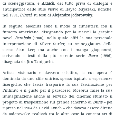
di sceneggiatura, e
Arzach
, del tutto priva di dialoghi e
anticipatrice dello stile visivo di Hayao Miyazaki, nonché,
nel 1981,
L’Incal
, su testi di
Alejandro Jodorowsky
.
In seguito, Moebius ebbe il modo di cimentarsi con il
fumetto americano, disegnando per la Marvel la graphic
novel
Parabola
(1988), nella quale offrì la sua personale
interpretazione di Silver Surfer, su sceneggiatura dello
stesso Stan Lee; ma anche con i manga giapponesi,
scrivendo i testi della più recente serie
Ikaru
(1996),
disegnata da Jiro Taniguchi.
Artista visionario e davvero eclettico, la cui opera è
dominata da uno stile onirico, spesso ispirato a esperienze
lisergiche, che lascia trasparire la sua fascinazione per
l’infinito e il gusto per il paradosso, Moebius mise la sua
immaginazione anche al servizio del cinema: sfumato il
progetto di trasposizione sul grande schermo di
Dune
– poi
ripreso nel 1984 da David Lynch – che doveva essere diretto
da Jodorowsky, realizzò tra le altre cose la concept art di