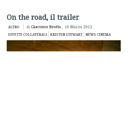
Giacomo Brotto
,
10 Marzo 2012
ALTRO
di
EFFETTI COLLATERALI
KRISTEN STEWART
NEWS CINEMA
On the road
:
rilasciato il primo
trailer
del nuovo film di
Walter Salles
(
Central do Brasil
).