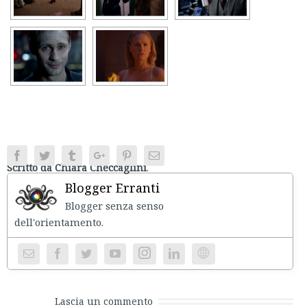
Facebook
Twitter
Tumblr
Google+
Pinterest
Email
Scritto da Chiara Checcaglini
.
Blogger Erranti
Blogger senza senso
dell'orientament
Instagram
Website
Lascia un commento