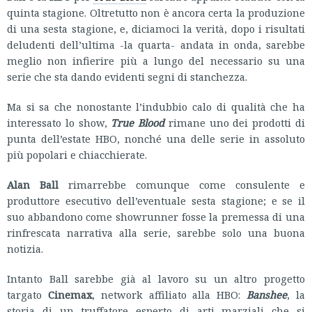
quinta stagione. Oltretutto non è ancora certa la produzione
di una sesta stagione, e, diciamoci la verità, dopo i risultati
deludenti dell’ultima -la quarta- andata in onda, sarebbe
meglio non infierire più a lungo del necessario su una
serie che sta dando evidenti segni di stanchezza.
Ma si sa che nonostante l’indubbio calo di qualità che ha
interessato lo show,
True Blood
rimane uno dei prodotti di
punta dell’estate HBO, nonché una delle serie in assoluto
più popolari e chiacchierate.
Alan Ball
rimarrebbe comunque come consulente e
produttore esecutivo dell’eventuale sesta stagione; e se il
suo abbandono come showrunner fosse la premessa di una
rinfrescata narrativa alla serie, sarebbe solo una buona
notizia.
Intanto Ball sarebbe già al lavoro su un altro progetto
targato
Cinemax
, network affiliato alla HBO:
Banshee
, la
storia di un truffatore esperto di arti marziali che si