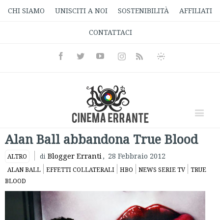
CHI SIAMO
UNISCITI A NOI
SOSTENIBILITÀ
AFFILIATI
CONTATTACI
Facebook
Twitter
Youtube
Instagram
Informativa
Rss
Privacy
Alan Ball abbandona True Blood
Blogger Erranti
,
28 Febbraio 2012
ALTRO
di
ALAN BALL
EFFETTI COLLATERALI
HBO
NEWS SERIE TV
TRUE
BLOOD