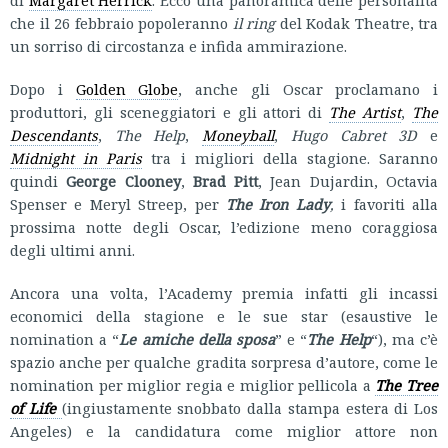
che il 26 febbraio popoleranno
il ring
del Kodak Theatre, tra
un sorriso di circostanza e infida ammirazione.
Dopo i
Golden Globe
, anche gli Oscar proclamano i
produttori, gli sceneggiatori e gli attori di
The Artist
,
The
Descendants
,
The Help
,
Moneyball
,
Hugo Cabret 3D
e
Midnight in Paris
tra i migliori della stagione. Saranno
quindi
George Clooney
,
Brad Pitt
, Jean Dujardin, Octavia
Spenser e Meryl Streep, per
The Iron Lady
,
i favoriti alla
prossima notte degli Oscar, l’edizione meno coraggiosa
degli ultimi anni.
Ancora una volta, l’Academy premia infatti gli incassi
economici della stagione e le sue star (esaustive le
nomination a “
Le amiche della sposa
” e “
The Help
“), ma c’è
spazio anche per qualche gradita sorpresa d’autore, come le
nomination per miglior regia e miglior pellicola a
The Tree
of Life
(ingiustamente snobbato dalla stampa estera di Los
Angeles) e la candidatura come miglior attore non