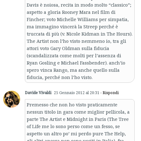
Davis è noiosa, recita in modo molto “classico”;
aspetto a gloria Rooney Mara nel film di
Fincher; voto Michelle Williams per simpatia,
ma immagino vincerà la Streep perché è
truccata di più (v. Nicole Kidman in The Hours).
The Artist non l’ho visto nemmeno io, tra gli
attori voto Gary Oldman sulla fiducia
(scandalizzata come molti per l’assenza di
Ryan Gosling e Michael Fassbender). anch’io
spero vinca Rango, ma anche quello sulla
fiducia, perché non l’ho visto.
Davide Vivaldi
25 Gennaio 2012 al 20:31
- Rispondi
Premesso che non ho visto praticamente
nessun titolo in gara come miglior pellicola, a
parte The Artist e Midnight in Paris (The Tree
of Life me lo sono perso come un fesso, se
aspetto un altro po’ mi perdo pure The Help,
gli altri ancora non sono usciti in Italia), fra