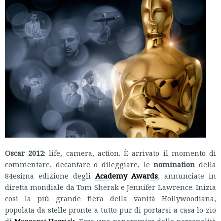
Oscar 2012
: life, camera, action. È arrivato il momento di
commentare, decantare o dileggiare, le
nomination
della
84esima edizione degli
Academy Awards
, annunciate in
diretta mondiale da Tom Sherak e Jennifer Lawrence. Inizia
così la più grande fiera della vanità Hollywoodiana,
popolata da stelle pronte a tutto pur di portarsi a casa lo zio
di
Margaret Herrick
. Ecco una panoramica delle personalità