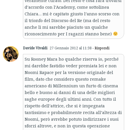
veramente curato. Del resto è cosa rara trovarsi
d’accordo con l’Academy, come sottolinea
Chiara… mi è capitato giusto l’anno scorso con
il trionfo del Discorso del Re (ma del resto
anche lì mi sarebbe piaciuto un qualche
riconoscimento per I ragazzi stanno bene)
Davide Vivaldi
27 Gennaio 2012 al 11:38
- Rispondi
Su Rooney Mara ho qualche riserva io, perché
mi darebbe fastidio veder premiata lei e non
Noomi Rapace per la versione originale del
film, dato che considero questo remake
americano di Millennium un furto di cinema
bello e buono ai danni di una delle migliori
saghe europee degli ultimi anni. Con tutto il
rispetto dell’attrice, che si è impegnata
tantissimo e probabilmente recita all’altezza di
Noomi, però avrebbe potuto indirizzare i suoi
sforzi altrove, e non in questa operazione