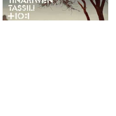
Tinariwen – Tassili
. C’è bisogno di ritorno alla terra. La
fisicità della terra, in questo caso la sabbia e le pietre di
Tassili, valle nel sud dell’Algeria, e la terra come simbolo,
come portatrice di significati.
Un discorso sulla terra che recuperi il senso di