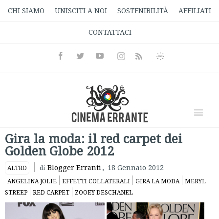
CHI SIAMO
UNISCITI A NOI
SOSTENIBILITÀ
AFFILIATI
CONTATTACI
Facebook
Twitter
Youtube
Instagram
Informativa
Rss
Privacy
Gira la moda: il red carpet dei
Golden Globe 2012
Blogger Erranti
,
18 Gennaio 2012
ALTRO
di
ANGELINA JOLIE
EFFETTI COLLATERALI
GIRA LA MODA
MERYL
STREEP
RED CARPET
ZOOEY DESCHANEL