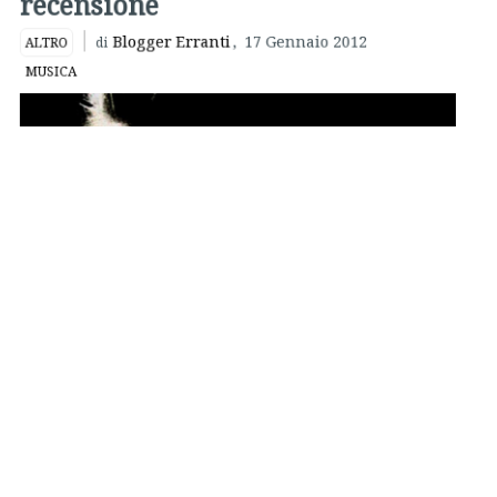
MUSICA
Atlas Sound
,
Parallax
: “Giovani crooner crescono” potrebbe
essere il commento alla copertina dell’
album
in questione.
Non contento di regalare grandi dischi con i
Deerhunter
,