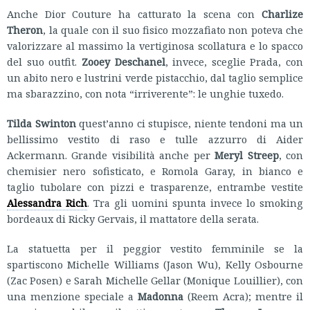
Anche Dior Couture ha catturato la scena con
Charlize
Theron
, la quale con il suo fisico mozzafiato non poteva che
valorizzare al massimo la vertiginosa scollatura e lo spacco
del suo outfit.
Zooey Deschanel
, invece, sceglie Prada, con
un abito nero e lustrini verde pistacchio, dal taglio semplice
ma sbarazzino, con nota “irriverente”: le unghie tuxedo.
Tilda Swinton
quest’anno ci stupisce, niente tendoni ma un
bellissimo vestito di raso e tulle azzurro di Aider
Ackermann. Grande visibilità anche per
Meryl Streep
, con
chemisier nero sofisticato, e Romola Garay, in bianco e
taglio tubolare con pizzi e trasparenze, entrambe vestite
Alessandra Rich
. Tra gli uomini spunta invece lo smoking
bordeaux di Ricky Gervais, il mattatore della serata.
La statuetta per il peggior vestito femminile se la
spartiscono Michelle Williams (Jason Wu), Kelly Osbourne
(Zac Posen) e Sarah Michelle Gellar (Monique Louillier), con
una menzione speciale a
Madonna
(Reem Acra); mentre il