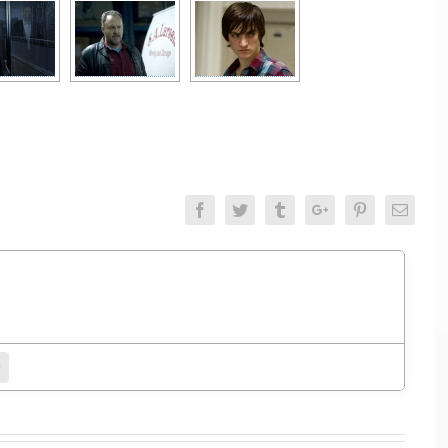
Facebook
Twitter
Tumblr
Google+
Pinterest
Email
entamento.
bsite