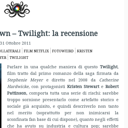
n – Twilight: la recensione
31 Ottobre 2011
OLLATERALI
FILM NETFLIX
FOTOWEIRD
KRISTEN
YER
TWILIGHT
Parlare in una qualche maniera di questo
Twilight
,
film tratto dal primo romanzo della saga firmata da
Stephenie Meyer
e diretto nel 2008 da
Catherine
Hardwicke
, con protagonisti
Kristen Stewart
e
Robert
Pattinson
, comporta tutta una serie di rischi: sarebbe
troppo sornione presentarlo come artefatto storico e
sociale già acquisito, e quindi descriverlo non tanto
nel merito (soprattutto per non inimicarsi la
sconfinata fan base di cui dispone), quanto negli effetti
che ha avuto su industria e cultura pop; sarebbe