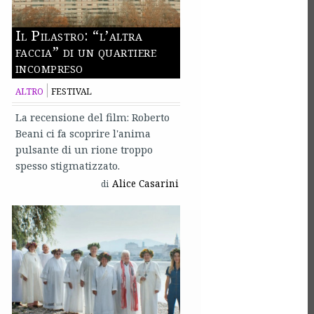
Il Pilastro: “l’altra
faccia” di un quartiere
incompreso
ALTRO
FESTIVAL
La recensione del film: Roberto
Beani ci fa scoprire l'anima
pulsante di un rione troppo
spesso stigmatizzato.
Alice Casarini
di