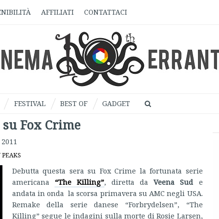
NIBILITÀ
AFFILIATI
CONTATTACI
FESTIVAL
BEST OF
GADGET
a su Fox Crime
 2011
 PEAKS
Debutta questa sera su Fox Crime la fortunata serie
americana
“The Killing”
, diretta da
Veena Sud
e
andata in onda la scorsa primavera su AMC negli USA.
Remake della serie danese “Forbrydelsen”, “The
Killing” segue le indagini sulla morte di Rosie Larsen,