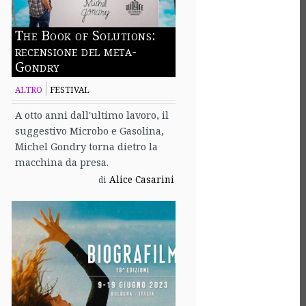
The Book of Solutions:
recensione del meta-
Gondry
ALTRO
FESTIVAL
A otto anni dall'ultimo lavoro, il
suggestivo Microbo e Gasolina,
Michel Gondry torna dietro la
macchina da presa.
Alice Casarini
di