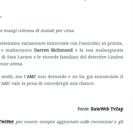
?
 e mangi cotenna di maiale per cena.
ttotrame variamente intrecciate con l’omicidio: in primis,
io e malinconico
Darren Richmond
e la sua malaugurata
 di Stan Larsen e le vicende familiari del detective Linden
nne attesa.
 molti, ma l’
AMC
non demorde e ne ha già annunciato il
e l’AMC vale la pena di concedergli una chance.
Fonte
:
KataWeb TvZap
Twitter
per essere sempre aggiornato sulle recensioni e gli