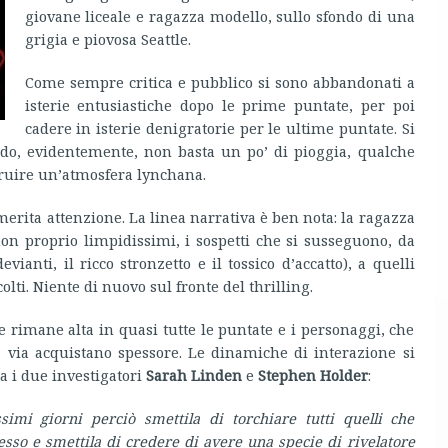
giovane liceale e ragazza modello, sullo sfondo di una
grigia e piovosa Seattle.
Come sempre critica e pubblico si sono abbandonati a
isterie entusiastiche dopo le prime puntate, per poi
cadere in isterie denigratorie per le ultime puntate. Si
o, evidentemente, non basta un po’ di pioggia, qualche
truire un’atmosfera lynchana.
 merita attenzione. La linea narrativa è ben nota: la ragazza
on proprio limpidissimi, i sospetti che si susseguono, da
ianti, il ricco stronzetto e il tossico d’accatto), a quelli
olti. Niente di nuovo sul fronte del thrilling.
e rimane alta in quasi tutte le puntate e i personaggi, che
a via acquistano spessore. Le dinamiche di interazione si
ra i due investigatori
Sarah Linden
e
Stephen Holder
:
mi giorni perciò smettila di torchiare tutti quelli che
sso e smettila di credere di avere una specie di rivelatore