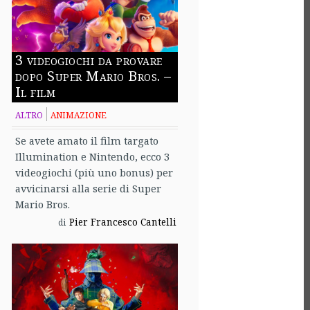
3 videogiochi da provare
dopo Super Mario Bros. –
Il film
ALTRO
ANIMAZIONE
Se avete amato il film targato
Illumination e Nintendo, ecco 3
videogiochi (più uno bonus) per
avvicinarsi alla serie di Super
Mario Bros.
Pier Francesco Cantelli
di