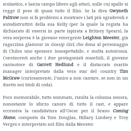
scolastico, e lascia campo libero agli attori, sulle cui spalle si
regge il peso di quasi tutto il film. Se la diva
Gwyneth
Paltrow
non si fa problemi a mostrare i lati più sgradevoli e
autodistruttivi della sua Kelly (per la quale la regista ha
dichiarato di essersi in parte ispirata a Britney Spears), la
vera sorpresa è la giovane emergente
Leighton Meester
, già
ragazzina glamour in
Gossip Girl
, che dona al personaggio
di Chiles uno spessore insospettabile, e molta autoironia.
Convincenti anche i due protagonisti maschili, il giovane
cantautore di
Garrett Hedlund
e il distaccato marito
manager interpretato dalla vera star del country
Tim
McGraw
(curiosamente, l’unico a non cantare, se non in un
duetto nei titoli di coda).
Poco memorabile, tutto sommato, risulta la colonna sonora,
nonostante lo sforzo canoro di tutto il cast, e appare
eccessiva la candidatura all’Oscar per il brano
Coming
Home
, composto da Tom Douglas, Hillary Lindsey e Troy
Verges e interpretato nel film dalla Meester.