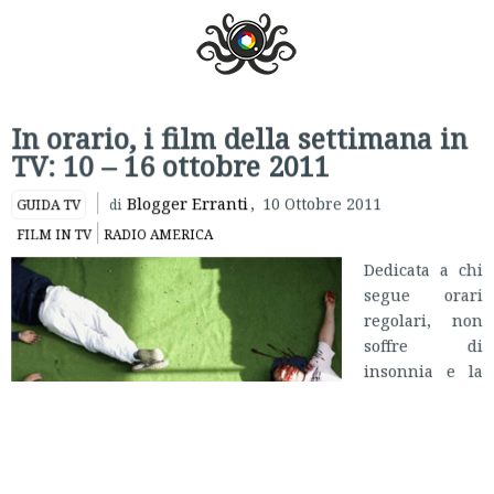
In orario, i film della settimana in
TV: 10 – 16 ottobre 2011
Blogger Erranti
,
10 Ottobre 2011
GUIDA TV
di
FILM IN TV
RADIO AMERICA
Dedicata a chi
segue orari
regolari, non
soffre di
insonnia e la
mattina punta
la sveglia, ecco
IN ORARIO
, la
guida ai film