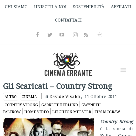
CHI SIAMO
UNISCITI A NOI
SOSTENIBILITÀ
AFFILIATI
CONTATTACI
Facebook
Twitter
Youtube
Instagram
Informativa
Rss
Privacy
Gli Scaricati – Country Strong
Davide Vivaldi
,
11 Ottobre 2011
ALTRO
CINEMA
di
COUNTRY STRONG
GARRETT HEDLUND
GWYNETH
PALTROW
HOME VIDEO
LEIGHTON MEESTER
TIM MCGRAW
Country Strong
è la storia di
Kelly Canter,