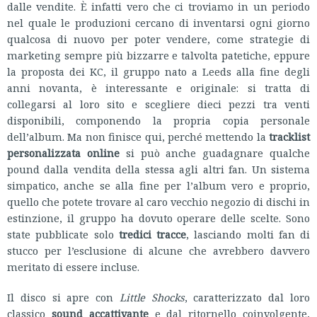
dalle vendite. È infatti vero che ci troviamo in un periodo
nel quale le produzioni cercano di inventarsi ogni giorno
qualcosa di nuovo per poter vendere, come strategie di
marketing sempre più bizzarre e talvolta patetiche, eppure
la proposta dei KC, il gruppo nato a Leeds alla fine degli
anni novanta, è interessante e originale: si tratta di
collegarsi al loro sito e scegliere dieci pezzi tra venti
disponibili, componendo la propria copia personale
dell’album. Ma non finisce qui, perché mettendo la
tracklist
personalizzata online
si può anche guadagnare qualche
pound dalla vendita della stessa agli altri fan. Un sistema
simpatico, anche se alla fine per l’album vero e proprio,
quello che potete trovare al caro vecchio negozio di dischi in
estinzione, il gruppo ha dovuto operare delle scelte. Sono
state pubblicate solo
tredici tracce
, lasciando molti fan di
stucco per l’esclusione di alcune che avrebbero davvero
meritato di essere incluse.
Il disco si apre con
Little Shocks
, caratterizzato dal loro
classico
sound accattivante
e dal ritornello coinvolgente,