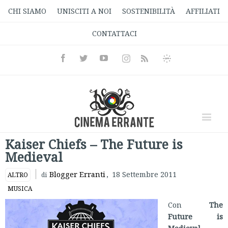
CHI SIAMO
UNISCITI A NOI
SOSTENIBILITÀ
AFFILIATI
CONTATTACI
Facebook
Twitter
Youtube
Instagram
Informativa
Rss
Privacy
Kaiser Chiefs – The Future is
Medieval
Blogger Erranti
,
18 Settembre 2011
ALTRO
di
MUSICA
Con
The
Future is