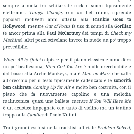
sempre a metà tra schitarrate rock e suoni tipicamente
elettronici.
Things Change,
con un bel ritmo, riprende
popolari motivetti anni ottanta alla
Frankie Goes to
Hollywood
, mentre
Out of Focus
fa uso di sound alla
Gorillaz
(e ancor prima alla
Paul McCartney
dei tempi di
Check my
Machine
). Altri pezzi scivolano invece in modo un po’ troppo
prevedibile.
When All is Quiet
colpisce per il piano classico e atmosfera
un po’ beatlesiana,
Kind Girl You Are
è molto orecchiabile e
dal basso alla Arctic Monkeys, ma è
Man on Mars
che salta
all’orecchio per il testo tipicamente cadenzato e le
sonorità
ben calibrate
.
Coming Up for Air
è molto ben costruita, con il
piano che fa nuovamente capolino e una melodia
malinconica, quasi una ballata, mentre
If You Will Have Me
è un acustico impegnato con tanto di violino ma un tantino
troppo alla
Candies
di Paolo Nutini.
Tra i grandi esclusi nella tracklist ufficiale
Problem Solved
,