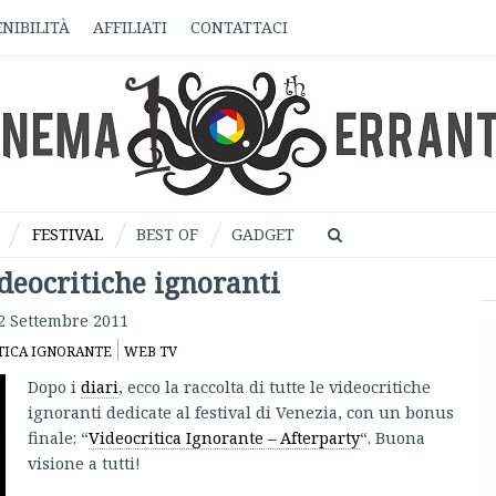
NIBILITÀ
AFFILIATI
CONTATTACI
FESTIVAL
BEST OF
GADGET
ideocritiche ignoranti
2 Settembre 2011
TICA IGNORANTE
WEB TV
Dopo i
diari
, ecco la raccolta di tutte le videocritiche
ignoranti dedicate al festival di Venezia, con un bonus
finale: “
Videocritica Ignorante – Afterparty
“. Buona
visione a tutti!