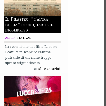
Il Pilastro: “l’altra
faccia” di un quartiere
incompreso
ALTRO
FESTIVAL
La recensione del film: Roberto
Beani ci fa scoprire l'anima
pulsante di un rione troppo
spesso stigmatizzato.
Alice Casarini
di