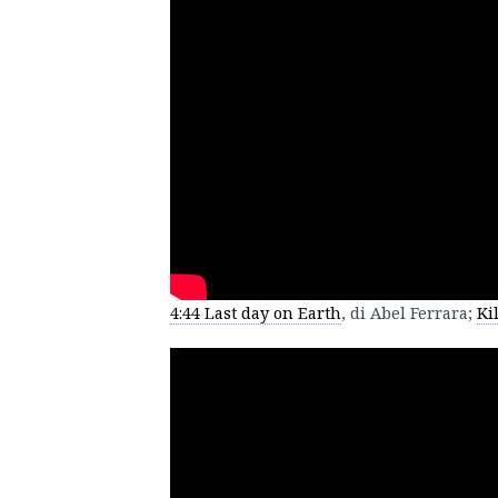
4:44 Last day on Earth
, di Abel Ferrara;
Kil