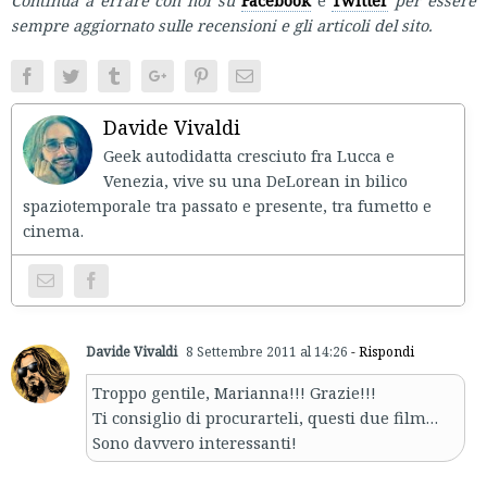
Continua a errare con noi su
Facebook
e
Twitter
per essere
sempre aggiornato sulle recensioni e gli articoli del sito.
Facebook
Twitter
Tumblr
Google+
Pinterest
Email
Davide Vivaldi
Geek autodidatta cresciuto fra Lucca e
Venezia, vive su una DeLorean in bilico
spaziotemporale tra passato e presente, tra fumetto e
cinema.
Davide Vivaldi
8 Settembre 2011 al 14:26
- Rispondi
Troppo gentile, Marianna!!! Grazie!!!
Ti consiglio di procurarteli, questi due film…
Sono davvero interessanti!