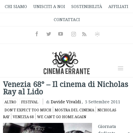
CHI SIAMO
UNISCITI A NOI
SOSTENIBILITÀ
AFFILIATI
CONTATTACI
Facebook
Twitter
Youtube
Instagram
Informativa
Rss
Privacy
Venezia 68° – Il cinema di Nicholas
Ray al Lido
Davide Vivaldi
,
5 Settembre 2011
ALTRO
FESTIVAL
di
DON’T EXPECT TOO MUCH
MOSTRA DEL CINEMA
NICHOLAS
RAY
VENEZIA 68
WE CAN’T GO HOME AGAIN
Giornata