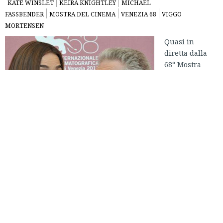
KATE WINSLET
KEIRA KNIGHTLEY
MICHAEL
FASSBENDER
MOSTRA DEL CINEMA
VENEZIA 68
VIGGO
MORTENSEN
Quasi in
diretta dalla
68° Mostra
Internazionale
d’Arte
Cinematografica di Venezia (o, per gli amici, il Festival di
Venezia) ecco una serie di fotografie, scattate in esclusiva
dai Blogger Erranti presenti al Lido, riguardanti le star che
si sono viste a Venezia in questi giorni.
[Mostra slideshow]