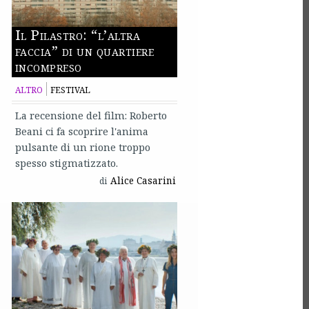
Il Pilastro: “l’altra
faccia” di un quartiere
incompreso
ALTRO
FESTIVAL
La recensione del film: Roberto
Beani ci fa scoprire l'anima
pulsante di un rione troppo
spesso stigmatizzato.
Alice Casarini
di