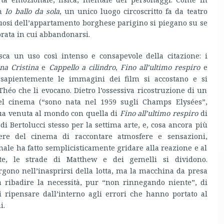
in
Io ballo da sola
, un unico luogo circoscritto fa da teatro
tuosi dell’appartamento borghese parigino si piegano su se
rata in cui abbandonarsi.
isca un uso così intenso e consapevole della citazione: i
ina Cristina
e
Cappello a cilindro
,
Fino all’ultimo respiro
e
 sapientemente le immagini dei film si accostano e si
Théo che li evocano. Dietro l’ossessiva ricostruzione di un
l cinema (“sono nata nel 1959 sugli Champs Elysées”,
 sua venuta al mondo con quella di
Fino all’ultimo respiro
di
di Bertolucci stesso per la settima arte, e, cosa ancora più
ere del cinema di raccontare atmosfere e sensazioni,
finale ha fatto semplicisticamente gridare alla reazione e al
ate, le strade di Matthew e dei gemelli si dividono.
gono nell’inasprirsi della lotta, ma la macchina da presa
 a ribadire la necessità, pur “non rinnegando niente”, di
i ripensare dall’interno agli errori che hanno portato al
i.