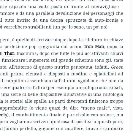
prie capacità una volta posto di fronte al meraviglioso –
mmmore e da una parallela devoluzione dei personaggi che
Il tutto intriso da una decisa spruzzata di auto-ironia e
si vorrebbero strabilianti (un po’ lo sono, un po’ no).
 però, è quello di arrivare dopo: dopo la rilettura in chiave
la perfezione pop raggiunta dal primo
Iron Man
, dopo la
di
Thor
. Insomma, dopo che tutte le più accattivanti chiavi
ar funzionare i supereroi sul grande schermo sono già state
te. All’interno di questo nutrito panorama, infatti,
Green
enti prima elencati e disposti a modino e spiattellati ad
ù il compitino assemblato dall’alunno sgobbone che non da
essere qualcosa d’altro (per esempio un’autoparodia kitsch,
una serie di belle diapositive illustrative di una mitologia
a (e storie) alle spalle. Le parti divertenti finiscono troppo
approfondite (e viene quasi da dire “meno male”, vista
vely
), il combattimento finale è pur risolto con ardore, ma
prio vogliamo ascrivere qualcosa di positivo a quest’opera,
al Jordan perfetto, gigione con carattere, bravo a cambiare