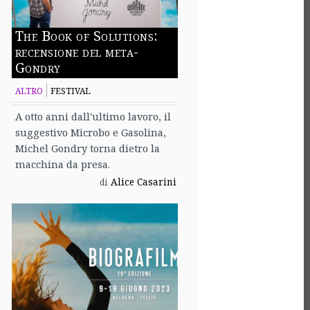
The Book of Solutions:
recensione del meta-
Gondry
ALTRO
FESTIVAL
A otto anni dall'ultimo lavoro, il
suggestivo Microbo e Gasolina,
Michel Gondry torna dietro la
macchina da presa.
Alice Casarini
di