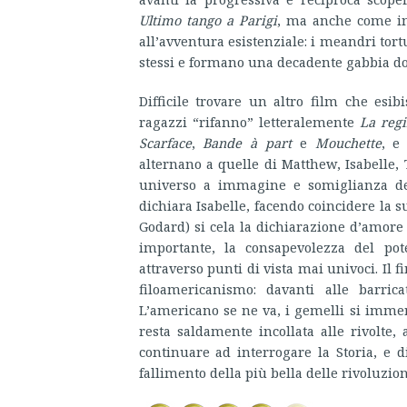
Ultimo tango a Parigi
, ma anche come 
all’avventura esistenziale: i meandri tor
stessi e formano una decadente gabbia do
Difficile trovare un altro film che esib
ragazzi “rifanno” letteralemente
La reg
Scarface
,
Bande à part
e
Mouchette
, e
alternano a quelle di Matthew, Isabelle, 
universo a immagine e somiglianza de
dichiara Isabelle, facendo coincidere la
Godard)
si cela la dichiarazione d’amore 
importante, la consapevolezza del pot
attraverso punti di vista mai univoci. Il 
filoamericanismo: davanti alle barric
L’americano se ne va, i gemelli si immer
resta saldamente incollata alle rivolte,
continuare ad interrogare la Storia, e d
fallimento della più bella delle rivoluzion