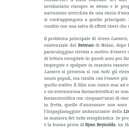
involontario riscopre se stesso e le pro
narrazione arricchita da una storia d’a
si contrappongono a quello principale. 
condito con una salva di effetti visivi che 
Il problema principale di
Green Lantern
,
esistenziale del
Batman
di Nolan, dopo 
paraculaggine elevata a motivo d’essere 
di lettura escogitate in questi anni per f
impiegate e spolpate in maniera esaurien
Lantern
si presenta sì con tutti gli elem
usum populi, ma risulta con l’essere pi
quello scaltro. Il film non riesce mai ad 
o un’avventurona fantascientifica) se non 
fantascientifica con cinquant’anni di stori
in fretta, quelle d’ammmore non sono 
l’impagliataggine imbarazzante della
Li
in maniera del tutto semplicistica. Se pro
è la buona prova di
Ryan Reynolds
, un H