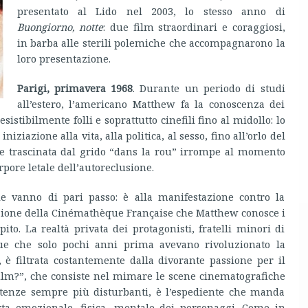
presentato al Lido nel 2003, lo stesso anno di
Buongiorno, notte
: due film straordinari e coraggiosi,
in barba alle sterili polemiche che accompagnarono la
loro presentazione.
Parigi,
primavera 1968
. Durante un periodo di studi
all’estero, l’americano Matthew fa la conoscenza dei
sistibilmente folli e soprattutto cinefili fino al midollo: lo
iziazione alla vita, alla politica, al sesso, fino all’orlo del
che trascinata dal grido “dans la rou” irrompe al momento
orpore letale dell’autoreclusione.
le vanno di pari passo: è alla manifestazione contro la
zione della Cinémathèque Française che Matthew conosce i
o. La realtà privata dei protagonisti, fratelli minori di
ue che solo pochi anni prima avevano rivoluzionato la
 è filtrata costantemente dalla divorante passione per il
 film?”, che consiste nel mimare le scene cinematografiche
itenze sempre più disturbanti, è l’espediente che manda
rta emozionale, fisica, mentale dei personaggi. Come in