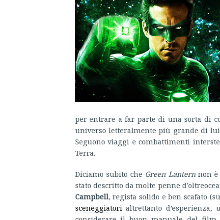
per entrare a far parte di una sorta di co
universo letteralmente più grande di lui 
Seguono viaggi e combattimenti interste
Terra.
Diciamo subito che
Green Lantern
non è 
stato descritto da molte penne d’oltreocean
Campbell
, regista solido e ben scafato (s
sceneggiatori
altrettanto d’esperienza,
considerare il buon manuale del film 