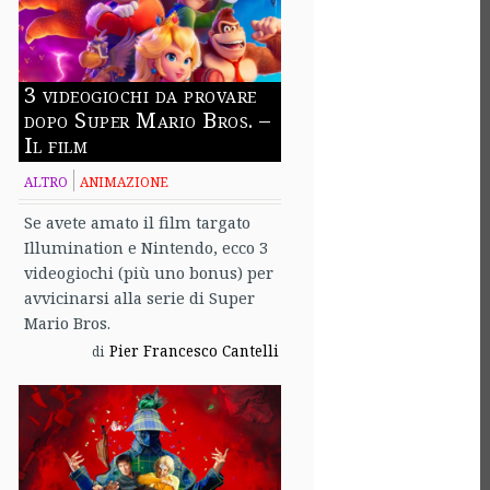
3 videogiochi da provare
dopo Super Mario Bros. –
Il film
ALTRO
ANIMAZIONE
Se avete amato il film targato
Illumination e Nintendo, ecco 3
videogiochi (più uno bonus) per
avvicinarsi alla serie di Super
Mario Bros.
Pier Francesco Cantelli
di