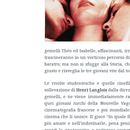
gemelli Théo ed Isabelle, affascinanti, irre
trascineranno in un vorticoso percorso di in
baratro; ma non si sfugge alla Storia, 
giusto e risveglia le tre giovani vite dal t
Le rivolte studentesche e quelle cinefi
sollevazione di
Henri Langlois
dalla dire
gemelli, e ne viene immediatamente rapit
quei
giovani turchi
della Nouvelle Vag
cinematografia francese e poi mondiale,
cinema che li unisce. Il gioco “In quale
più amate e nell’indovinarle, pena pen
avanti la progressiva e reciproca scope