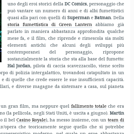
uno degli eroi storici della
DC Comics
, personaggio che
può vantare un numero di anni e di albi fumettistici
quasi alla pari con quelli di
Superman
e
Batman
. Della
storia fumettistica di Green Lantern
abbiamo già
parlato in maniera abbastanza approfondita qualche
mese fa, e il film, che riprende e rimescola sia molti
elementi antichi che alcuni degli sviluppi più
contemporanei del personaggio, ripropone
sostanzialmente la storia che sta alla base del fumetto:
Hal Jordan
, pilota di caccia scavezzacollo, viene scelto
rpo di polizia intergalattico, trovandosi catapultato in un
e di quelle che crede essere le sue insufficienti capacità.
llari, e diverse magagne da sistemare a casa, sul pianeta
un gran film, ma neppure quel
fallimento totale
che era
o (la pellicola, negli Stati Uniti, è uscita a giugno).
Martin
uo il bel
Casino Royale
), ha messo insieme, con un
team di
 un’opera che teoricamente segue quello che si potrebbe
supereroistico moderno, nel quale un eroe abbastanza