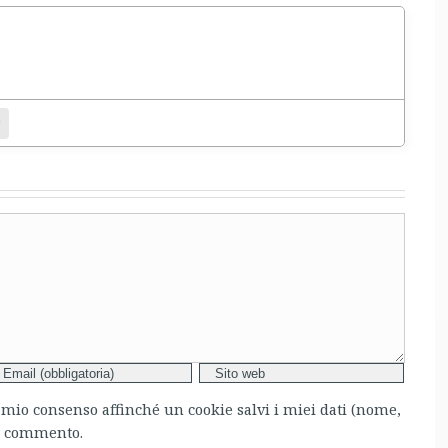
entamento.
bsite
l mio consenso affinché un cookie salvi i miei dati (nome,
mo commento.