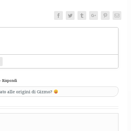
Facebook
Twitter
Tumblr
Google+
Pinterest
Email
entamento.
bsite
- Rispondi
to alle origini di Gizmo?