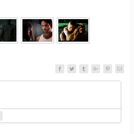
Facebook
Twitter
Tumblr
Google+
Pinterest
Email
entamento.
bsite