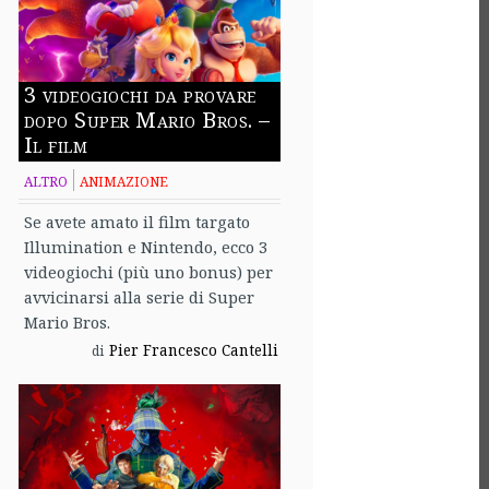
3 videogiochi da provare
dopo Super Mario Bros. –
Il film
ALTRO
ANIMAZIONE
Se avete amato il film targato
Illumination e Nintendo, ecco 3
videogiochi (più uno bonus) per
avvicinarsi alla serie di Super
Mario Bros.
Pier Francesco Cantelli
di