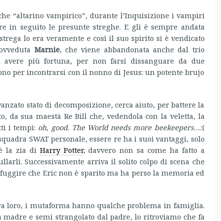
he “altarino vampirico”, durante l’Inquisizione i vampiri
ere in seguito le presunte streghe. E gli è sempre andata
rega lo era veramente e così il suo spirito si è vendicato
provveduta
Marnie
, che viene abbandonata anche dal trio
 di avere più fortuna, per non farsi dissanguare da due
tono per incontrarsi con il nonno di Jesus: un potente brujo
vanzato stato di decomposizione, cerca aiuto, per battere la
o, da sua maestà Re Bill che, vedendola con la veletta, la
tti i tempi:
oh, good. The World needs more beekeepers
….:(
 squadra SWAT personale, essere re ha i suoi vantaggi, solo
è la zia di
Harry Potter
, davvero non sa come ha fatto a
larli. Successivamente arriva il solito colpo di scena che
 sfuggire che Eric non è sparito ma ha perso la memoria ed
tra loro, i mutaforma hanno qualche problema in famiglia.
 madre e semi strangolato dal padre, lo ritroviamo che fa