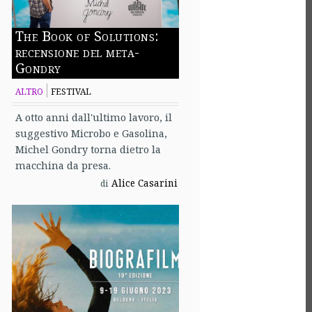
The Book of Solutions:
recensione del meta-
Gondry
ALTRO
FESTIVAL
A otto anni dall'ultimo lavoro, il
suggestivo Microbo e Gasolina,
Michel Gondry torna dietro la
macchina da presa.
Alice Casarini
di