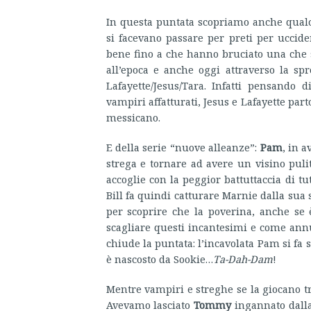
In questa puntata scopriamo anche qualc
si facevano passare per preti per uccid
bene fino a che hanno bruciato una che st
all’epoca e anche oggi attraverso la s
Lafayette/Jesus/Tara. Infatti pensando
vampiri affatturati, Jesus e Lafayette par
messicano.
E della serie “nuove alleanze”:
Pam
, in a
strega e tornare ad avere un visino pulit
accoglie con la peggior battuttaccia di tu
Bill fa quindi catturare Marnie dalla sua
per scoprire che la poverina, anche se 
scagliare questi incantesimi e come annul
chiude la puntata: l’incavolata Pam si fa
è nascosto da Sookie…
Ta-Dah-Dam
!
Mentre vampiri e streghe se la giocano 
Avevamo lasciato
Tommy
ingannato dalla