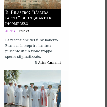
Il Pilastro: “l’altra
faccia” di un quartiere
incompreso
ALTRO
FESTIVAL
La recensione del film: Roberto
Beani ci fa scoprire l'anima
pulsante di un rione troppo
spesso stigmatizzato.
Alice Casarini
di