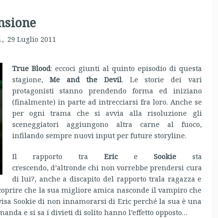
nsione
i
,
29 Luglio 2011
True Blood
: eccoci giunti al quinto episodio di questa
stagione,
Me and the Devil
. Le storie dei vari
protagonisti stanno prendendo forma ed iniziano
(finalmente) in parte ad intrecciarsi fra loro. Anche se
per ogni trama che si avvia alla risoluzione gli
sceneggiatori aggiungono altra carne al fuoco,
infilando sempre nuovi input per future storyline.
Il rapporto tra
Eric
e
Sookie
sta
crescendo, d’altronde chi non vorrebbe prendersi cura
di lui?, anche a discapito del rapporto trala ragazza e
 scoprire che la sua migliore amica nasconde il vampiro che
vvisa Sookie di non innamorarsi di Eric perché la sua è una
anda e si sa i divieti di solito hanno l’effetto opposto…