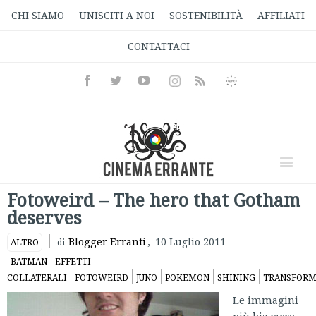
CHI SIAMO
UNISCITI A NOI
SOSTENIBILITÀ
AFFILIATI
CONTATTACI
Facebook
Twitter
Youtube
Instagram
Informativa
Rss
Privacy
Fotoweird – The hero that Gotham
deserves
Blogger Erranti
,
10 Luglio 2011
ALTRO
di
BATMAN
EFFETTI
COLLATERALI
FOTOWEIRD
JUNO
POKEMON
SHINING
TRANSFORM
Le immagini