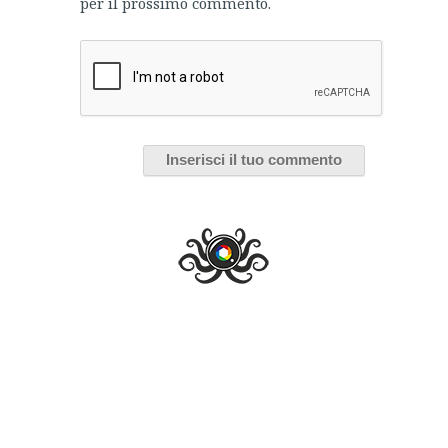
per il prossimo commento.
Nuovo Look per Robert Pattinson
in “Cosmopolis”
Giacomo Brotto
,
9 Luglio 2011
ALTRO
di
COSMOPOLIS
DAVID CRONENBERG
EFFETTI