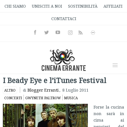
CHI SIAMO
UNISCITI A NOI
SOSTENIBILITÀ
AFFILIATI
CONTATTACI
Facebook
Twitter
Youtube
Instagram
Informativa
Rss
Privacy
I Beady Eye e l’iTunes Festival
Blogger Erranti
,
8 Luglio 2011
ALTRO
di
CONCERTI
GWYNETH PALTROW
MUSICA
Forse la cucina
non sarà in
cima ai
pensieri del