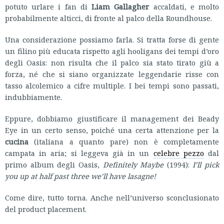
potuto urlare i fan di
Liam Gallagher
accaldati, e molto
probabilmente alticci, di fronte al palco della Roundhouse.
Una considerazione possiamo farla. Si tratta forse di gente
un filino più educata rispetto agli hooligans dei tempi d’oro
degli Oasis: non risulta che il palco sia stato tirato giù a
forza, né che si siano organizzate leggendarie risse con
tasso alcolemico a cifre multiple. I bei tempi sono passati,
indubbiamente.
Eppure, dobbiamo giustificare il management dei Beady
Eye in un certo senso, poiché una certa attenzione per la
cucina
(italiana a quanto pare) non è completamente
campata in aria; si leggeva già in un
celebre pezzo
dal
primo album degli Oasis,
Definitely Maybe
(1994):
I’ll pick
you up at half past three we’ll have lasagne!
Come dire, tutto torna. Anche nell’universo sconclusionato
del product placement.