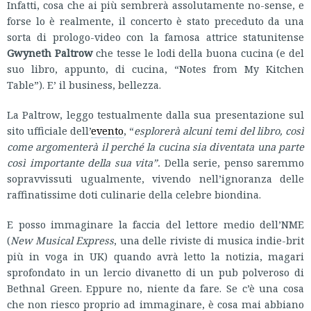
Infatti, cosa che ai più sembrerà assolutamente no-sense, e
forse lo è realmente, il concerto è stato preceduto da una
sorta di prologo-video con la famosa attrice statunitense
Gwyneth Paltrow
che tesse le lodi della buona cucina (e del
suo libro, appunto, di cucina, “Notes from My Kitchen
Table”). E’ il business, bellezza.
La Paltrow, leggo testualmente dalla sua presentazione sul
sito ufficiale dell’
evento
, “
esplorerà
alcuni temi del libro, così
come argomenterà il perché la cucina sia diventata una parte
così importante della sua vita”.
Della serie, penso saremmo
sopravvissuti ugualmente, vivendo nell’ignoranza delle
raffinatissime doti culinarie della celebre biondina.
E posso immaginare la faccia del lettore medio dell’NME
(
New Musical Express
, una delle riviste di musica indie-brit
più in voga in UK) quando avrà letto la notizia, magari
sprofondato in un lercio divanetto di un pub polveroso di
Bethnal Green. Eppure no, niente da fare. Se c’è una cosa
che non riesco proprio ad immaginare, è cosa mai abbiano