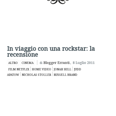
In viaggio con una rockstar: la
recensione
Blogger Erranti
,
8 Luglio 2011
ALTRO
CINEMA
di
FILM NETFLIX
HOME VIDEO
JONAH HILL
JUDD
APATOW
NICHOLAS STOLLER
RUSSELL BRAND
In viaggio con
una rockstar
(la solita,
scipita
traduzione del
comunque
non meno
didascalico
Get
him to the
Greek
originale) è