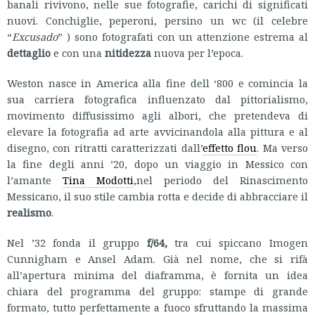
banali rivivono, nelle sue fotografie, carichi di significati
nuovi. Conchiglie, peperoni, persino un wc (il celebre
“
Excusado
” ) sono fotografati con un attenzione estrema al
dettaglio
e con una
nitidezza
nuova per l’epoca.
Weston nasce in America alla fine dell ‘800 e comincia la
sua carriera fotografica influenzato dal pittorialismo,
movimento diffusissimo agli albori, che pretendeva di
elevare la fotografia ad arte avvicinandola alla pittura e al
disegno, con ritratti caratterizzati dall’
effetto flou
. Ma verso
la fine degli anni ’20, dopo un viaggio in Messico con
l’amante
Tina Modotti
,nel periodo del Rinascimento
Messicano, il suo stile cambia rotta e decide di abbracciare il
realismo
.
Nel ’32 fonda il gruppo
f/64,
tra cui spiccano Imogen
Cunnigham e Ansel Adam. Già nel nome, che si rifà
all’apertura minima del diaframma, è fornita un idea
chiara del programma del gruppo: stampe di grande
formato, tutto perfettamente a fuoco sfruttando la massima