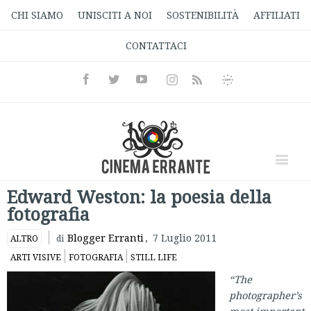
CHI SIAMO
UNISCITI A NOI
SOSTENIBILITÀ
AFFILIATI
CONTATTACI
Facebook
Twitter
Youtube
Instagram
Informativa
Rss
Privacy
Edward Weston: la poesia della
fotografia
Blogger Erranti
,
7 Luglio 2011
ALTRO
di
ARTI VISIVE
FOTOGRAFIA
STILL LIFE
“The
photographer’s