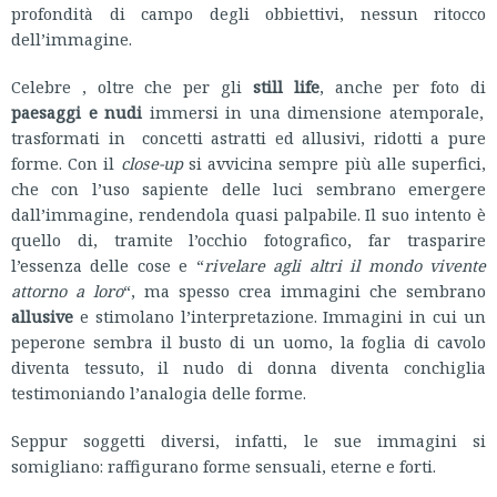
profondità di campo degli obbiettivi, nessun ritocco
dell’immagine.
Celebre , oltre che per gli
still life
, anche per foto di
paesaggi e nudi
immersi in una dimensione atemporale,
trasformati in concetti astratti ed allusivi, ridotti a pure
forme. Con il
close-up
si avvicina sempre più alle superfici,
che con l’uso sapiente delle luci sembrano emergere
dall’immagine, rendendola quasi palpabile. Il suo intento è
quello di, tramite l’occhio fotografico, far trasparire
l’essenza delle cose e “
rivelare agli altri il mondo vivente
attorno a loro
“, ma spesso crea immagini che sembrano
allusive
e stimolano l’interpretazione. Immagini in cui un
peperone sembra il busto di un uomo, la foglia di cavolo
diventa tessuto, il nudo di donna diventa conchiglia
testimoniando l’analogia delle forme.
Seppur soggetti diversi, infatti, le sue immagini si
somigliano: raffigurano forme sensuali, eterne e forti.